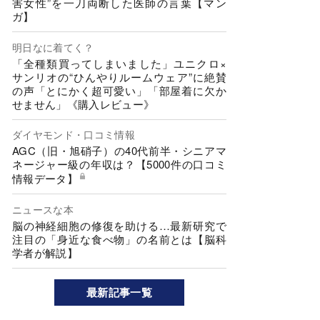
害女性”を一刀両断した医師の言葉【マン
ガ】
明日なに着てく？
「全種類買ってしまいました」ユニクロ×
サンリオの“ひんやりルームウェア”に絶賛
の声「とにかく超可愛い」「部屋着に欠か
せません」《購入レビュー》
ダイヤモンド・口コミ情報
AGC（旧・旭硝子）の40代前半・シニアマ
ネージャー級の年収は？【5000件の口コミ
情報データ】
ニュースな本
脳の神経細胞の修復を助ける…最新研究で
注目の「身近な食べ物」の名前とは【脳科
学者が解説】
最新記事一覧