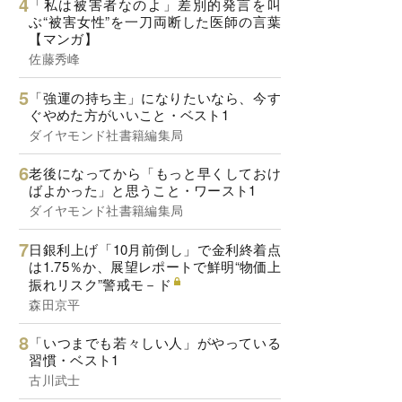
「私は被害者なのよ」差別的発言を叫
ぶ“被害女性”を一刀両断した医師の言葉
【マンガ】
佐藤秀峰
「強運の持ち主」になりたいなら、今す
ぐやめた方がいいこと・ベスト1
ダイヤモンド社書籍編集局
老後になってから「もっと早くしておけ
ばよかった」と思うこと・ワースト1
ダイヤモンド社書籍編集局
日銀利上げ「10月前倒し」で金利終着点
は1.75％か、展望レポートで鮮明“物価上
振れリスク”警戒モ－ド
森田京平
「いつまでも若々しい人」がやっている
習慣・ベスト1
古川武士