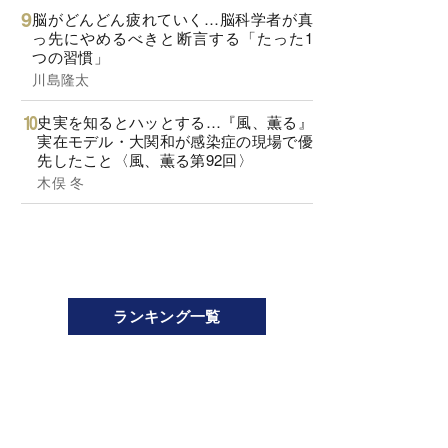
脳がどんどん疲れていく…脳科学者が真
っ先にやめるべきと断言する「たった1
つの習慣」
川島隆太
史実を知るとハッとする…『風、薫る』
実在モデル・大関和が感染症の現場で優
先したこと〈風、薫る第92回〉
木俣 冬
ランキング一覧