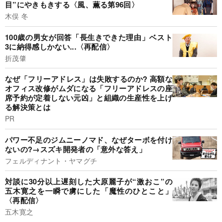
目”にやきもきする〈風、薫る第96回〉
木俣 冬
100歳の男女が回答「長生きできた理由」ベスト
3に納得感しかない...〈再配信〉
折茂肇
なぜ「フリーアドレス」は失敗するのか? 高額な
オフィス改修がムダになる「フリーアドレスの座
席予約が定着しない元凶」と組織の生産性を上げ
る解決策とは
PR
パワー不足のジムニーノマド、なぜターボを付け
ないの?→スズキ開発者の「意外な答え」
フェルディナント・ヤマグチ
対談に30分以上遅刻した大原麗子が“激おこ”の
五木寛之を一瞬で虜にした「魔性のひとこと」
〈再配信〉
五木寛之