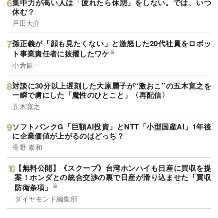
集中力が高い人は「疲れたら休憩」をしない。では、いつ
休む？
戸田大介
孫正義が「顔も見たくない」と激怒した20代社員をロボッ
ト事業責任者に抜擢したワケ
小倉健一
対談に30分以上遅刻した大原麗子が“激おこ”の五木寛之を
一瞬で虜にした「魔性のひとこと」〈再配信〉
五木寛之
ソフトバンクG「巨額AI投資」とNTT「小型国産AI」1年後
に企業価値が上がるのはどっち？
長野 泰和
【無料公開】《スクープ》台湾ホンハイも日産に買収を提
案！ホンダとの統合交渉の裏で日産が滑り込ませた「買収
防衛条項」
ダイヤモンド編集部