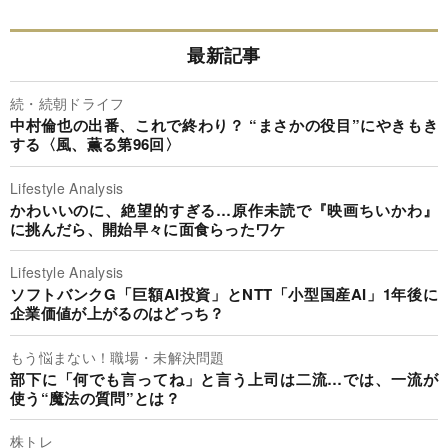
最新記事
続・続朝ドライフ
中村倫也の出番、これで終わり？ “まさかの役目”にやきもき
する〈風、薫る第96回〉
Lifestyle Analysis
かわいいのに、絶望的すぎる…原作未読で『映画ちいかわ』
に挑んだら、開始早々に面食らったワケ
Lifestyle Analysis
ソフトバンクG「巨額AI投資」とNTT「小型国産AI」1年後に
企業価値が上がるのはどっち？
もう悩まない！職場・未解決問題
部下に「何でも言ってね」と言う上司は二流…では、一流が
使う“魔法の質問”とは？
株トレ