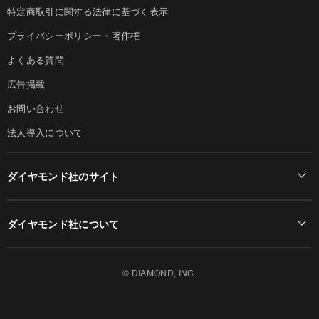
特定商取引に関する法律に基づく表示
プライバシーポリシー・著作権
よくある質問
広告掲載
お問い合わせ
法人導入について
ダイヤモンド社のサイト
Diamond Online(English)
ダイヤモンド社について
週刊ダイヤモンド
ダイヤモンド社TOP
DIAMONDハーバード・ビジネス・レビュー
© DIAMOND, INC.
会社概要
ダイヤモンドZAi（デジタル版）
採用情報
書籍オンライン