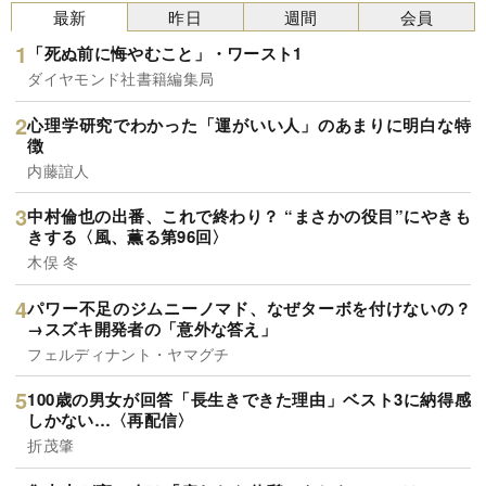
最新
昨日
週間
会員
「死ぬ前に悔やむこと」・ワースト1
ダイヤモンド社書籍編集局
心理学研究でわかった「運がいい人」のあまりに明白な特
徴
内藤誼人
中村倫也の出番、これで終わり？ “まさかの役目”にやきも
きする〈風、薫る第96回〉
木俣 冬
パワー不足のジムニーノマド、なぜターボを付けないの？
→スズキ開発者の「意外な答え」
フェルディナント・ヤマグチ
100歳の男女が回答「長生きできた理由」ベスト3に納得感
しかない…〈再配信〉
折茂肇