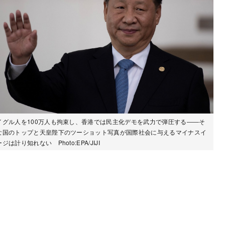
イグル人を100万人も拘束し、香港では民主化デモを武力で弾圧する――そ
な国のトップと天皇陛下のツーショット写真が国際社会に与えるマイナスイ
ジは計り知れない Photo:EPA/JIJI