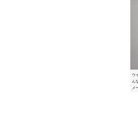
ウ
ん
メー