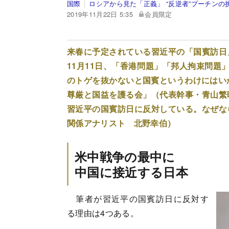
国際
ロシアから見た「正義」 “反逆者”プーチンの
2019年11月22日 5:35
会員限定
来春に予定されている習近平の「国賓訪日
11月11日、「香港問題」「邦人拘束問題
のトゲを抜かないと国賓というわけにはい
尊厳と国益を護る会」（代表幹事・青山繁
習近平の国賓訪日に反対している。なぜな
関係アナリスト 北野幸伯）
米中戦争の最中に
中国に接近する日本
筆者が習近平の国賓訪日に反対す
る理由は4つある。