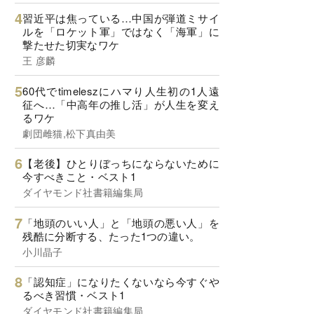
習近平は焦っている…中国が弾道ミサイ
ルを「ロケット軍」ではなく「海軍」に
撃たせた切実なワケ
王 彦麟
60代でtimeleszにハマり人生初の1人遠
征へ…「中高年の推し活」が人生を変え
るワケ
劇団雌猫,松下真由美
【老後】ひとりぼっちにならないために
今すべきこと・ベスト1
ダイヤモンド社書籍編集局
「地頭のいい人」と「地頭の悪い人」を
残酷に分断する、たった1つの違い。
小川晶子
「認知症」になりたくないなら今すぐや
るべき習慣・ベスト1
ダイヤモンド社書籍編集局