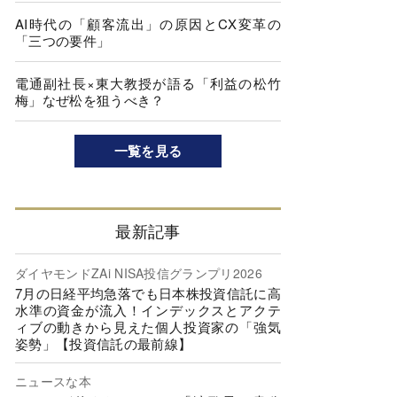
AI時代の「顧客流出」の原因とCX変革の
「三つの要件」
電通副社長×東大教授が語る「利益の松竹
梅」なぜ松を狙うべき？
一覧を見る
最新記事
ダイヤモンドZAi NISA投信グランプリ2026
7月の日経平均急落でも日本株投資信託に高
水準の資金が流入！インデックスとアクテ
ィブの動きから見えた個人投資家の「強気
姿勢」【投資信託の最前線】
ニュースな本