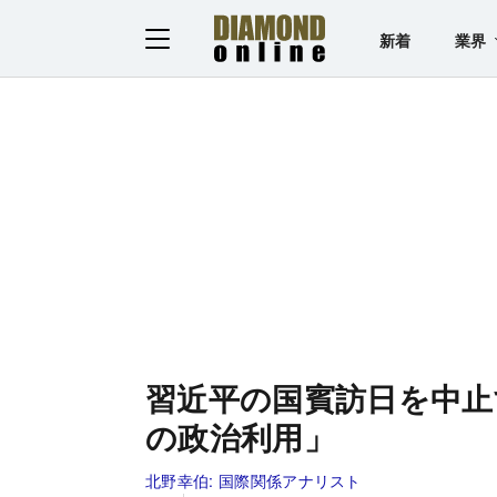
新着
業界
習近平の国賓訪日を中止
の政治利用」
北野幸伯:
国際関係アナリスト