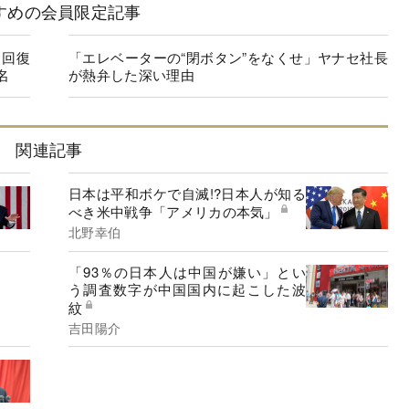
すめの会員限定記事
に回復
「エレベーターの“閉ボタン”をなくせ」ヤナセ社長
名
が熱弁した深い理由
関連記事
日本は平和ボケで自滅!?日本人が知る
べき米中戦争「アメリカの本気」
北野幸伯
「93％の日本人は中国が嫌い」とい
う調査数字が中国国内に起こした波
紋
吉田陽介