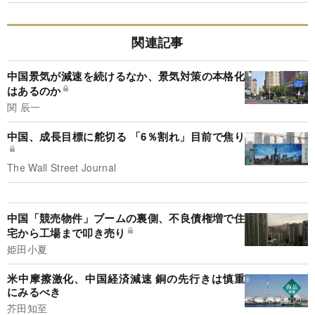
関連記事
中国景気が減速を続けるなか、景気対策の本格化
はあるのか
関 辰一
中国、成長目標に舵切る 「6％割れ」目前で焦り
The Wall Street Journal
中国「競売物件」ブームの裏側、不良債権増で住
宅から工場まで叩き売り
姫田小夏
米中摩擦激化、中国経済減速 銅の先行きは慎重
にみるべき
芥田知至