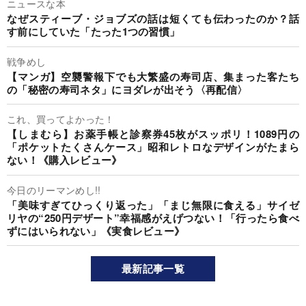
ニュースな本
なぜスティーブ・ジョブズの話は短くても伝わったのか？話
す前にしていた「たった1つの習慣」
戦争めし
【マンガ】空襲警報下でも大繁盛の寿司店、集まった客たち
の「秘密の寿司ネタ」にヨダレが出そう〈再配信〉
これ、買ってよかった！
【しまむら】お薬手帳と診察券45枚がスッポリ！1089円の
「ポケットたくさんケース」昭和レトロなデザインがたまら
ない！《購入レビュー》
今日のリーマンめし!!
「美味すぎてひっくり返った」「まじ無限に食える」サイゼ
リヤの“250円デザート”幸福感がえげつない！「行ったら食べ
ずにはいられない」《実食レビュー》
最新記事一覧