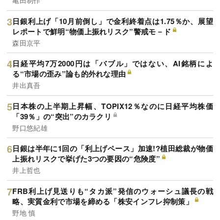
亀田制作
日銀利上げ「10月前倒し」で金利終着点は1.75％か、展望
レポートで鮮明“物価上振れリスク”警戒モ－ド
森田京平
日経平均7万2000円は「バブル」ではない、AI銘柄によ
る“市場の歪み”論も的外れな理由
井出真吾
日本株の上半期上昇幅、TOPIX12％なのに日経平均株価
「39％」の“突出”のカラクリ
野口悠紀雄
日銀は半年に1回の「利上げペース」加速!?植田総裁が物価
上振れリスクで挙げた3つの要因の“危険度”
井上哲也
FRB利上げ見送りも“タカ派”発信のウォーシュ議長の戦
略、実質金利で市場を締める「株安インフレ抑制策」
野地 慎