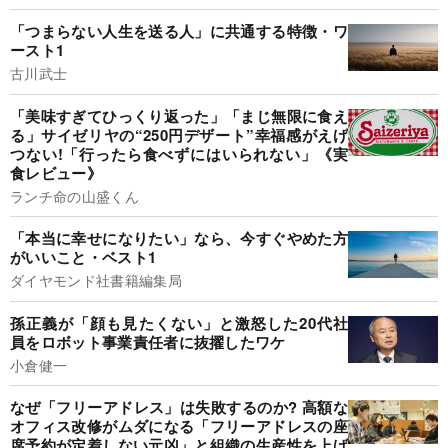
「つまらない人生を送る人」に共通する特徴・ワ
ースト1
古川武士
「美味すぎてひっくり返った」「まじ無限に食え
る」サイゼリヤの“250円デザート”幸福感がえげ
つない!「行ったら食べずにはいられない」《実
食レビュー》
ランチ命の山盛くん
「本当に幸せになりたい」なら、今すぐやめた方
がいいこと・ベスト1
ダイヤモンド社書籍編集局
孫正義が「顔も見たくない」と激怒した20代社
員をロボット事業責任者に抜擢したワケ
小倉健一
なぜ「フリーアドレス」は失敗するのか? 高額な
オフィス改修がムダになる「フリーアドレスの座
席予約が定着しない元凶」と組織の生産性を上げ