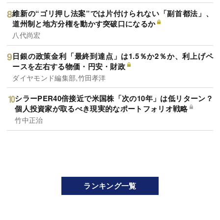
維新の“ゴリ押し法案”では片付けられない「副首都法」、
道州制と地方分権を動かす突破口になるか
八代尚宏
日銀の政策金利「最終到達点」は1.5％か2％か、利上げペ
ースを左右する物価・円安・財政
ダイヤモンド編集部,竹田孝洋
シラーPER40倍接近で米国株「次の10年」は低リターン？
個人投資家が取るべき現実的なポートフォリオ戦略
竹中正治
ランキング一覧