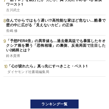
ワースト1
古川武士
住んでからではもう遅い!?高性能な家ほど危ない…酷暑で
壁の中に広がる「見えないカビ」の正体
長嶋 修
「予想PER4倍」の異常値も…過去最高益でも暴落したキオ
クシア株を襲う「恐怖相場」の裏側、反発局面で注目した
い2銘柄とは？
鈴木貴博
「心が疲れたら」真っ先にすべきこと・ベスト1
ダイヤモンド社書籍編集局
ランキング一覧