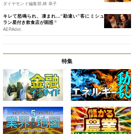
ダイヤモンド編集部,林 恭子
キレて怒鳴られ、凄まれ…“勘違い”客にミシュ
ラン星付き飲食店が困惑
AERAdot.
特集