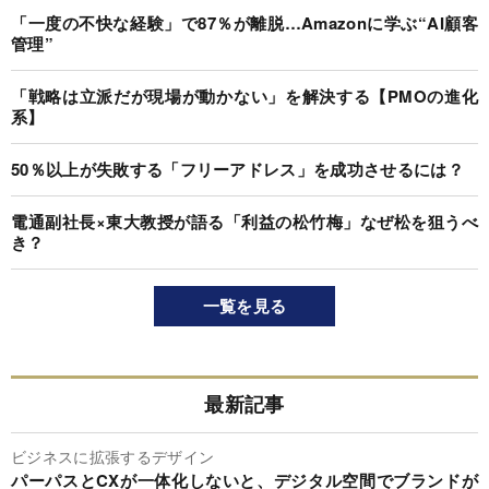
「一度の不快な経験」で87％が離脱…Amazonに学ぶ“AI顧客
管理”
「戦略は立派だが現場が動かない」を解決する【PMOの進化
系】
50％以上が失敗する「フリーアドレス」を成功させるには？
電通副社長×東大教授が語る「利益の松竹梅」なぜ松を狙うべ
き？
一覧を見る
最新記事
ビジネスに拡張するデザイン
パーパスとCXが一体化しないと、デジタル空間でブランドが