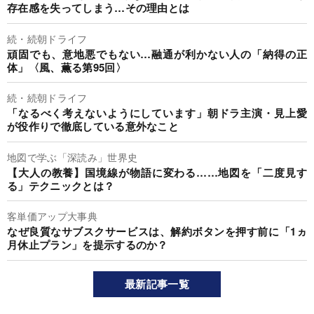
存在感を失ってしまう…その理由とは
続・続朝ドライフ
頑固でも、意地悪でもない…融通が利かない人の「納得の正
体」〈風、薫る第95回〉
続・続朝ドライフ
「なるべく考えないようにしています」朝ドラ主演・見上愛
が役作りで徹底している意外なこと
地図で学ぶ「深読み」世界史
【大人の教養】国境線が物語に変わる……地図を「二度見す
る」テクニックとは？
客単価アップ大事典
なぜ良質なサブスクサービスは、解約ボタンを押す前に「1ヵ
月休止プラン」を提示するのか？
最新記事一覧