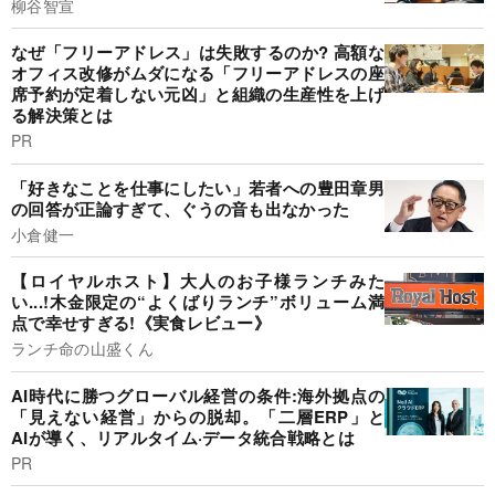
柳谷智宣
なぜ「フリーアドレス」は失敗するのか? 高額な
オフィス改修がムダになる「フリーアドレスの座
席予約が定着しない元凶」と組織の生産性を上げ
る解決策とは
PR
「好きなことを仕事にしたい」若者への豊田章男
の回答が正論すぎて、ぐうの音も出なかった
小倉健一
【ロイヤルホスト】大人のお子様ランチみた
い...!木金限定の“よくばりランチ”ボリューム満
点で幸せすぎる!《実食レビュー》
ランチ命の山盛くん
AI時代に勝つグローバル経営の条件:海外拠点の
「見えない経営」からの脱却。「二層ERP」と
AIが導く、リアルタイム·データ統合戦略とは
PR