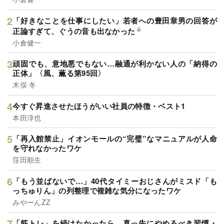
「好きなことを仕事にしたい」若者への豊田章男の回答が
正論すぎて、ぐうの音も出なかった
小倉健一
頑固でも、意地悪でもない…融通が利かない人の「納得の
正体」〈風、薫る第95回〉
木俣 冬
今すぐ昇進させたほうがいい社員の特徴・ベスト1
本田淳也
「再入館禁止」イオンモールの“完璧”なマニュアルが人命
を守れなかったワケ
窪田順生
「もう並ばないで…」40代タイミーおじさんがミスド「も
っちゅりん」の列整理で複雑な気分になったワケ
みやーんZZ
「筋トレ」を続けたかったら、真っ先にやめるべき習慣・