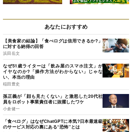
あなたにおすすめ
【美食家の結論】「食べログは信用できるか?」
に対する納得の回答
浜田岳文
なぜ51歳ライターは「飲み屋のスマホ注文」が
イヤなのか?「操作方法がわからない」じゃな
い、本当の理由
稲田豊史
孫正義が「顔も見たくない」と激怒した20代社
員をロボット事業責任者に抜擢したワケ
小倉健一
「食べログ」はなぜChatGPTに本気?日本最速級
のサービス対応の裏にある“恐怖”とは