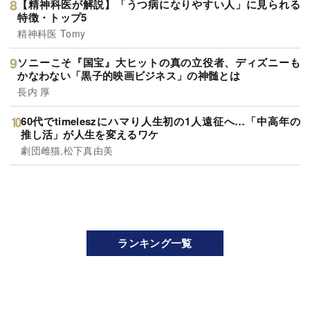
【精神科医が解説】「うつ病になりやすい人」に見られる
特徴・トップ5
精神科医 Tomy
ソニーこそ『国宝』大ヒットの真の立役者、ディズニーも
かなわない「黒子的映画ビジネス」の神髄とは
長内 厚
60代でtimeleszにハマり人生初の1人遠征へ…「中高年の
推し活」が人生を変えるワケ
劇団雌猫,松下真由美
ランキング一覧