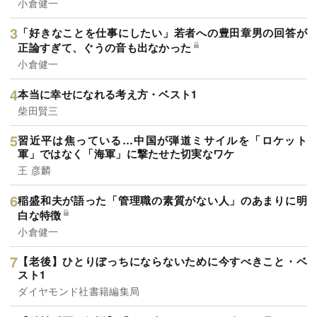
小倉健一
「好きなことを仕事にしたい」若者への豊田章男の回答が
正論すぎて、ぐうの音も出なかった
小倉健一
本当に幸せになれる考え方・ベスト1
柴田賢三
習近平は焦っている…中国が弾道ミサイルを「ロケット
軍」ではなく「海軍」に撃たせた切実なワケ
王 彦麟
稲盛和夫が語った「管理職の素質がない人」のあまりに明
白な特徴
小倉健一
【老後】ひとりぼっちにならないために今すべきこと・ベ
スト1
ダイヤモンド社書籍編集局