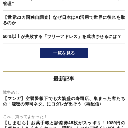
管理”
【世界23カ国独自調査】なぜ日本はAI活用で世界に後れを取
るのか
50％以上が失敗する「フリーアドレス」を成功させるには？
一覧を見る
最新記事
戦争めし
【マンガ】空襲警報下でも大繁盛の寿司店、集まった客たち
の「秘密の寿司ネタ」にヨダレが出そう〈再配信〉
これ、買ってよかった！
【しまむら】お薬手帳と診察券45枚がスッポリ！1089円の
「ポケットたくさんケース」昭和レトロなデザインがたまら