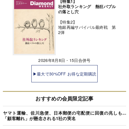
【特集1】
社外取ランキング 熱狂バブル
の落とし穴
【特集2】
地銀再編サバイバル最終戦 第
2弾
2026年8月8日・15日合併号
▶最大で30%OFF お得な定期購読
おすすめの会員限定記事
ヤマト運輸、佐川急便、日本郵便の宅配便に回復の兆しも...
「顧客離れ」が懸念される1社の実名