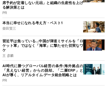
席予約が定着しない元凶」と組織の生産性を上げ
る解決策とは
PR
本当に幸せになれる考え方・ベスト1
柴田賢三
習近平は焦っている...中国が弾道ミサイルを「ロ
ケット軍」ではなく「海軍」に撃たせた切実なワ
ケ
王 彦麟
AI時代に勝つグローバル経営の条件:海外拠点の
「見えない経営」からの脱却。「二層ERP」と
AIが導く、リアルタイム·データ統合戦略とは
PR