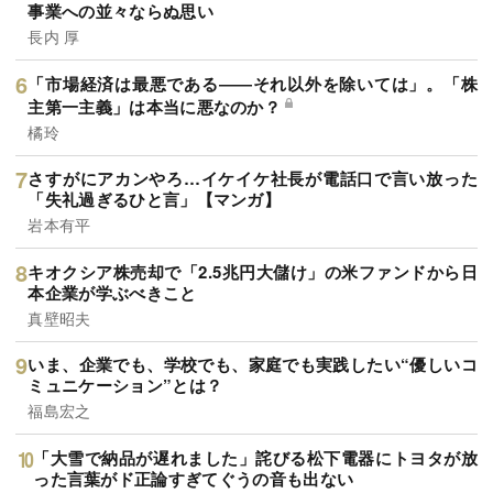
事業への並々ならぬ思い
長内 厚
「市場経済は最悪である――それ以外を除いては」。「株
主第一主義」は本当に悪なのか？
橘玲
さすがにアカンやろ…イケイケ社長が電話口で言い放った
「失礼過ぎるひと言」【マンガ】
岩本有平
キオクシア株売却で「2.5兆円大儲け」の米ファンドから日
本企業が学ぶべきこと
真壁昭夫
いま、企業でも、学校でも、家庭でも実践したい“優しいコ
ミュニケーション”とは？
福島宏之
「大雪で納品が遅れました」詫びる松下電器にトヨタが放
った言葉がド正論すぎてぐうの音も出ない