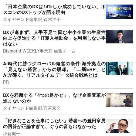
「日本企業のDXは14%しか成功していない」ボ
スコンのDXトップが語る理由
ダイヤモンド編集部,鈴木洋子
DXが進まず、人手不足で悩む中小企業の生産性
向上を促進する「IT導入補助金」を利用しない手
はない
Diamond WEEKLY事業部 編集チーム
AI時代に勝つグローバル経営の条件:海外拠点の
「見えない経営」からの脱却。「二層ERP」と
AIが導く、リアルタイム·データ統合戦略とは
PR
DXを邪魔する「4つの足かせ」、なぜ企業変革が
進まないのか
ダイヤモンド編集部,羽富宏文
「好きなことを仕事にしたい」若者への豊田章男
の回答が正論すぎて、ぐうの音も出なかった
小倉健一