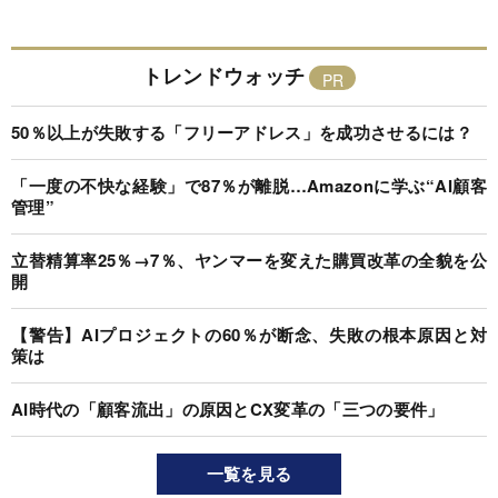
トレンドウォッチ
50％以上が失敗する「フリーアドレス」を成功させるには？
「一度の不快な経験」で87％が離脱…Amazonに学ぶ“AI顧客
管理”
立替精算率25％→7％、ヤンマーを変えた購買改革の全貌を公
開
【警告】AIプロジェクトの60％が断念、失敗の根本原因と対
策は
AI時代の「顧客流出」の原因とCX変革の「三つの要件」
一覧を見る