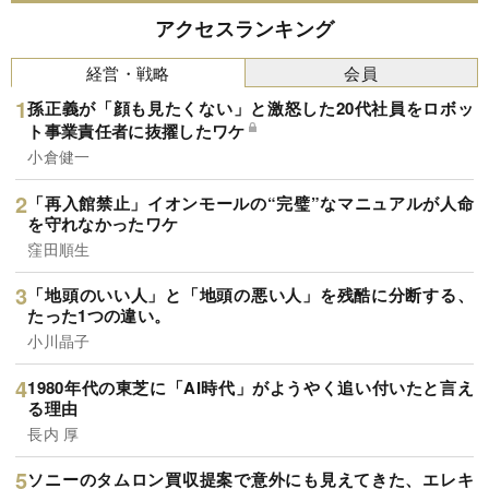
アクセスランキング
経営・戦略
会員
孫正義が「顔も見たくない」と激怒した20代社員をロボッ
ト事業責任者に抜擢したワケ
小倉健一
「再入館禁止」イオンモールの“完璧”なマニュアルが人命
を守れなかったワケ
窪田順生
「地頭のいい人」と「地頭の悪い人」を残酷に分断する、
たった1つの違い。
小川晶子
1980年代の東芝に「AI時代」がようやく追い付いたと言え
る理由
長内 厚
ソニーのタムロン買収提案で意外にも見えてきた、エレキ