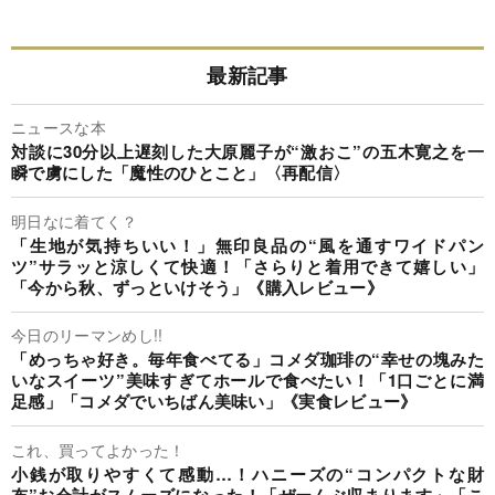
最新記事
ニュースな本
対談に30分以上遅刻した大原麗子が“激おこ”の五木寛之を一
瞬で虜にした「魔性のひとこと」〈再配信〉
明日なに着てく？
「生地が気持ちいい！」無印良品の“風を通すワイドパン
ツ”サラッと涼しくて快適！「さらりと着用できて嬉しい」
「今から秋、ずっといけそう」《購入レビュー》
今日のリーマンめし!!
「めっちゃ好き。毎年食べてる」コメダ珈琲の“幸せの塊みた
いなスイーツ”美味すぎてホールで食べたい！「1口ごとに満
足感」「コメダでいちばん美味い」《実食レビュー》
これ、買ってよかった！
小銭が取りやすくて感動…！ハニーズの“コンパクトな財
布”お会計がスムーズになった！「ぜーんぶ収まります」「こ