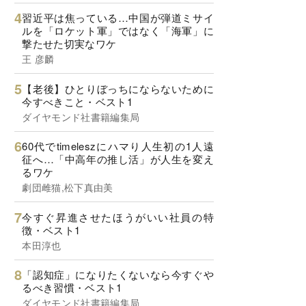
習近平は焦っている…中国が弾道ミサイ
ルを「ロケット軍」ではなく「海軍」に
撃たせた切実なワケ
王 彦麟
【老後】ひとりぼっちにならないために
今すべきこと・ベスト1
ダイヤモンド社書籍編集局
60代でtimeleszにハマり人生初の1人遠
征へ…「中高年の推し活」が人生を変え
るワケ
劇団雌猫,松下真由美
今すぐ昇進させたほうがいい社員の特
徴・ベスト1
本田淳也
「認知症」になりたくないなら今すぐや
るべき習慣・ベスト1
ダイヤモンド社書籍編集局