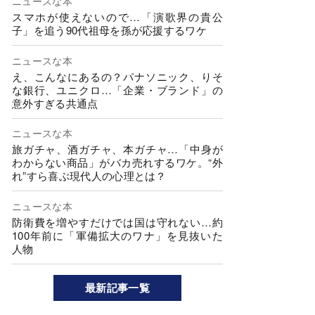
ニュースな本
スマホが使えないので…「演歌界の貴公
子」を追う90代祖母を孫が応援するワケ
ニュースな本
え、こんなにあるの？パナソニック、りそ
な銀行、ユニクロ…「企業・ブランド」の
意外すぎる共通点
ニュースな本
旅ガチャ、酒ガチャ、本ガチャ…「中身が
わからない商品」がバカ売れするワケ。“外
れ”すら喜ぶ現代人の心理とは？
ニュースな本
防衛費を増やすだけでは国は守れない…約
100年前に「軍備拡大のワナ」を見抜いた
人物
最新記事一覧