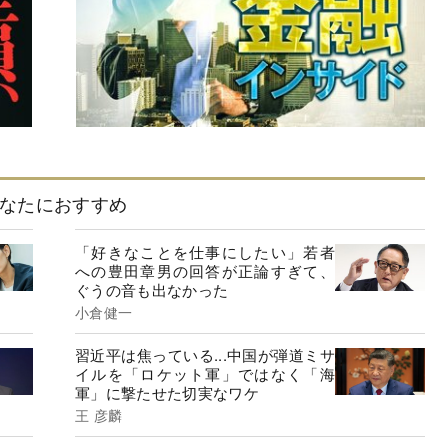
なたにおすすめ
「好きなことを仕事にしたい」若者
への豊田章男の回答が正論すぎて、
ぐうの音も出なかった
小倉健一
習近平は焦っている...中国が弾道ミサ
イルを「ロケット軍」ではなく「海
軍」に撃たせた切実なワケ
王 彦麟