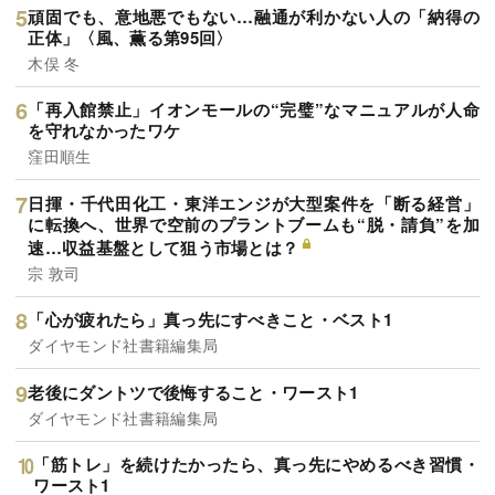
頑固でも、意地悪でもない…融通が利かない人の「納得の
正体」〈風、薫る第95回〉
木俣 冬
「再入館禁止」イオンモールの“完璧”なマニュアルが人命
を守れなかったワケ
窪田順生
日揮・千代田化工・東洋エンジが大型案件を「断る経営」
に転換へ、世界で空前のプラントブームも“脱・請負”を加
速…収益基盤として狙う市場とは？
宗 敦司
「心が疲れたら」真っ先にすべきこと・ベスト1
ダイヤモンド社書籍編集局
老後にダントツで後悔すること・ワースト1
ダイヤモンド社書籍編集局
「筋トレ」を続けたかったら、真っ先にやめるべき習慣・
ワースト1