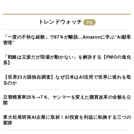
トレンドウォッチ
「一度の不快な経験」で87％が離脱…Amazonに学ぶ“AI顧客
管理”
「戦略は立派だが現場が動かない」を解決する【PMOの進化
系】
【世界23カ国独自調査】なぜ日本はAI活用で世界に後れを取
るのか
立替精算率25％→7％、ヤンマーを変えた購買改革の全貌を公
開
東大松尾研発AI企業に取材！AI投資を利益に転換する三つの
要諦