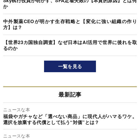
Sky執行役員が明かす、SFA定着失敗の【本質的原因】とは何
か
中外製薬CEOが明かす生存戦略と【変化に強い組織の作り
方】は？
【世界23カ国独自調査】なぜ日本はAI活用で世界に後れを取
るのか
一覧を見る
最新記事
ニュースな本
福袋やガチャなど「選べない商品」に現代人がハマるワケ。
選択を放棄する代償として払う“対価”とは？
ニュースな本