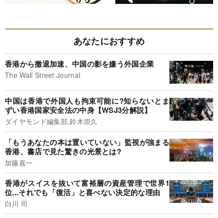
あなたにおすすめ
香港から撤退加速、中国の影を嫌う外国企業
The Wall Street Journal
中国は香港で外国人も拘束可能に?知らないとま
ずい香港国家安全法の中身【WSJ3分解説】
ダイヤモンド編集部,鈴木崇久
「もうあなたの本は置いていない」監視が強まる
香港、書店で見た驚きの光景とは?
加藤嘉一
香港がスイスを抜いて富裕層の資産管理で世界1
位...それでも「復活」と喜べない決定的な理由
白川 司