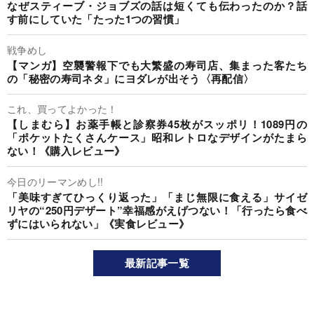
なぜスティーブ・ジョブズの話は短くても伝わったのか？話
す前にしていた「たった1つの習慣」
戦争めし
【マンガ】空襲警報下でも大繁盛の寿司店、集まった客たち
の「秘密の寿司ネタ」にヨダレが出そう〈再配信〉
これ、買ってよかった！
【しまむら】お薬手帳と診察券45枚がスッポリ！1089円の
「ポケットたくさんケース」昭和レトロなデザインがたまら
ない！《購入レビュー》
今日のリーマンめし!!
「美味すぎてひっくり返った」「まじ無限に食える」サイゼ
リヤの“250円デザート”幸福感がえげつない！「行ったら食べ
ずにはいられない」《実食レビュー》
最新記事一覧