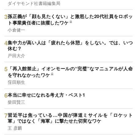
ダイヤモンド社書籍編集局
孫正義が「顔も見たくない」と激怒した20代社員をロボッ
ト事業責任者に抜擢したワケ
小倉健一
集中力が高い人は「疲れたら休憩」をしない。では、いつ
休む？
戸田大介
「再入館禁止」イオンモールの“完璧”なマニュアルが人命
を守れなかったワケ
窪田順生
本当に幸せになれる考え方・ベスト1
柴田賢三
習近平は焦っている…中国が弾道ミサイルを「ロケット
軍」ではなく「海軍」に撃たせた切実なワケ
王 彦麟