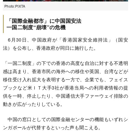
Photo:PIXTA
「国際金融都市」に中国国安法
一国二制度“崩壊”の危機
6月30日、中国政府が「香港国家安全維持法」（国安
法）を公布し、香港政府が同日に施行した。
「一国二制度」の下での香港の高度な自治に対する不透明
感は高まり、香港市民の海外への移住や英国、台湾などが
移住受け入れ拡大を表明する一方で、企業でも、フェイス
ブックなど米ＩＴ大手3社が香港当局への利用者情報の提
供を一時、停止したり、中国通信大手ファーウェイ排除の
動きが広がったりしている。
中国の窓口としての国際金融センターの機能もいずれシ
ンガポールが代替するといった声も聞こえる。