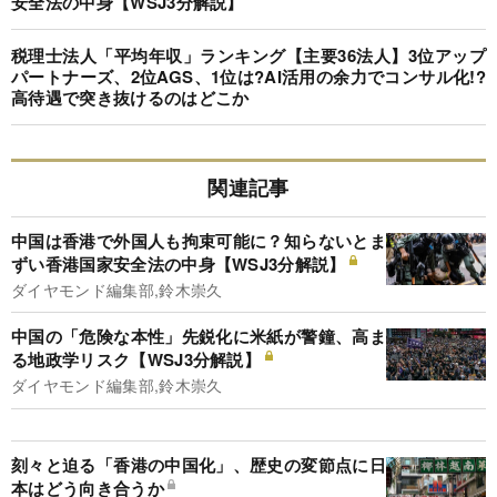
安全法の中身【WSJ3分解説】
税理士法人「平均年収」ランキング【主要36法人】3位アップ
パートナーズ、2位AGS、1位は?AI活用の余力でコンサル化!?
高待遇で突き抜けるのはどこか
関連記事
中国は香港で外国人も拘束可能に？知らないとま
ずい香港国家安全法の中身【WSJ3分解説】
ダイヤモンド編集部,鈴木崇久
中国の「危険な本性」先鋭化に米紙が警鐘、高ま
る地政学リスク【WSJ3分解説】
ダイヤモンド編集部,鈴木崇久
刻々と迫る「香港の中国化」、歴史の変節点に日
本はどう向き合うか