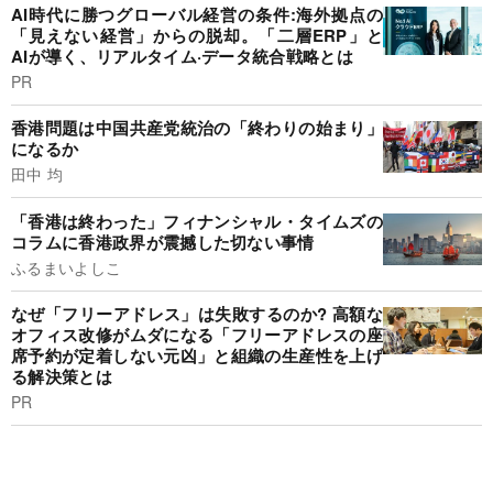
AI時代に勝つグローバル経営の条件:海外拠点の
「見えない経営」からの脱却。「二層ERP」と
AIが導く、リアルタイム·データ統合戦略とは
PR
香港問題は中国共産党統治の「終わりの始まり」
になるか
田中 均
「香港は終わった」フィナンシャル・タイムズの
コラムに香港政界が震撼した切ない事情
ふるまいよしこ
なぜ「フリーアドレス」は失敗するのか? 高額な
オフィス改修がムダになる「フリーアドレスの座
席予約が定着しない元凶」と組織の生産性を上げ
る解決策とは
PR