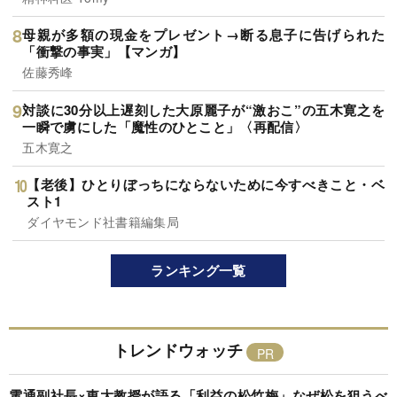
母親が多額の現金をプレゼント→断る息子に告げられた
「衝撃の事実」【マンガ】
佐藤秀峰
対談に30分以上遅刻した大原麗子が“激おこ”の五木寛之を
一瞬で虜にした「魔性のひとこと」〈再配信〉
五木寛之
【老後】ひとりぼっちにならないために今すべきこと・ベ
スト1
ダイヤモンド社書籍編集局
ランキング一覧
トレンドウォッチ
電通副社長×東大教授が語る「利益の松竹梅」なぜ松を狙うべ