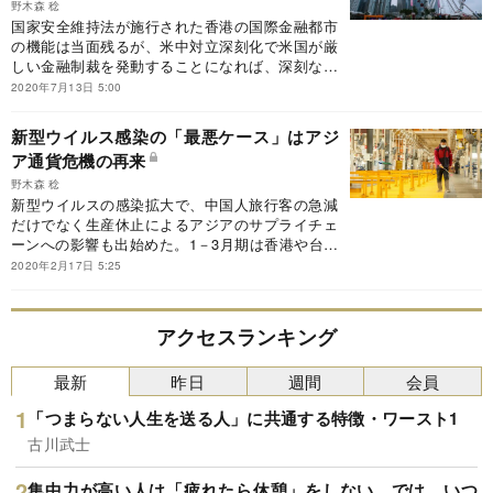
野木森 稔
国家安全維持法が施行された香港の国際金融都市
の機能は当面残るが、米中対立深刻化で米国が厳
しい金融制裁を発動することになれば、深刻な打
撃を受け中国の資金調達にも支障をきたすことに
2020年7月13日 5:00
なる。
新型ウイルス感染の「最悪ケース」はアジ
ア通貨危機の再来
野木森 稔
新型ウイルスの感染拡大で、中国人旅行客の急減
だけでなく生産休止によるアジアのサプライチェ
ーンへの影響も出始めた。1－3月期は香港や台湾
などマイナス成長が見込まれ、最悪の場合、アジ
2020年2月17日 5:25
ア通貨危機再燃の懸念がある。
アクセスランキング
最新
昨日
週間
会員
「つまらない人生を送る人」に共通する特徴・ワースト1
古川武士
集中力が高い人は「疲れたら休憩」をしない。では、いつ