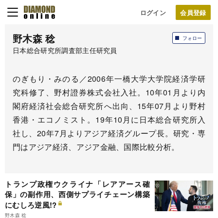
ログイン
野木森 稔
フォロー
日本総合研究所調査部主任研究員
のぎもり・みのる／2006年一橋大学大学院経済学研
究科修了、野村證券株式会社入社。10年01月より内
閣府経済社会総合研究所へ出向、15年07月より野村
香港・エコノミスト。19年10月に日本総合研究所入
社し、20年7月よりアジア経済グループ長。研究・専
門はアジア経済、アジア金融、国際比較分析。
トランプ政権ウクライナ「レアアース確
保」の副作用、西側サプライチェーン構築
にむしろ逆風!?
野木森 稔