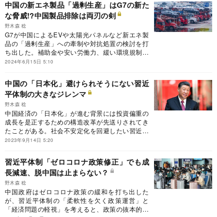
中国の新エネ製品「過剰生産」はG7の新た
る国は出ておらず、世界へのマイナス影響の波及
な脅威!?中国製品排除は両刃の剣
が懸念される。
野木森 稔
G7が中国によるEVや太陽光パネルなど新エネ製
品の「過剰生産」への牽制や対抗処置の検討を打
ち出した。補助金や安い労働力、緩い環境規制に
よるコスト競争力を背景に流入し自国の脱炭素産
2024年6月15日 5:10
業育成を妨げるとの危機感からだ。だが高関税で
の流入排除はインフレによる景気悪化リスクを強
中国の「日本化」避けられそうにない習近
める両刃の剣の危うさがある。
平体制の大きなジレンマ
野木森 稔
中国経済の「日本化」が進む背景には投資偏重の
成長を是正するための構造改革が先送りされてき
たことがある。社会不安定化を回避したい習近平
指導部は「共同富裕」など政治的成果を重視する
2023年9月14日 5:20
ほど長期停滞から抜け出せない可能性が高まる。
習近平体制「ゼロコロナ政策修正」でも成
長減速、脱中国は止まらない？
野木森 稔
中国政府はゼロコロナ政策の緩和を打ち出した
が、習近平体制の「柔軟性を欠く政策運営」と
「経済問題の軽視」を考えると、政策の抜本的な