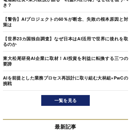
き？
【警告】AIプロジェクトの60％が断念、失敗の根本原因と対
策は
【世界23カ国独自調査】なぜ日本はAI活用で世界に後れを取
るのか
東大松尾研発AI企業に取材！AI投資を利益に転換する三つの
要諦
AIを前提とした業務プロセス再設計に取り組む大林組×PwCの
挑戦
一覧を見る
最新記事