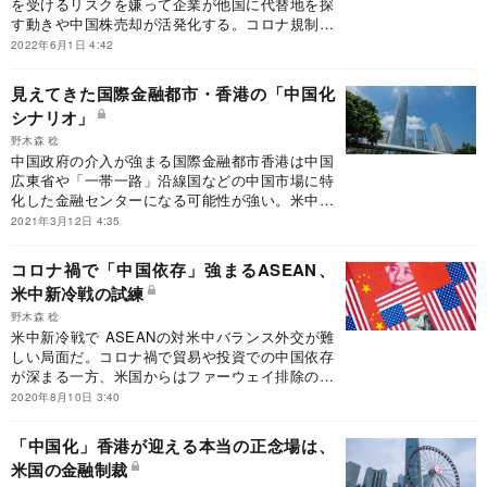
を受けるリスクを嫌って企業が他国に代替地を探
す動きや中国株売却が活発化する。コロナ規制次
第では「中国離れ」加速の引き金なる恐れがあ
2022年6月1日 4:42
る。
見えてきた国際金融都市・香港の「中国化
シナリオ」
野木森 稔
中国政府の介入が強まる国際金融都市香港は中国
広東省や「一帯一路」沿線国などの中国市場に特
化した金融センターになる可能性が強い。米中対
立が激化するほど中国化が加速しそうだ。
2021年3月12日 4:35
コロナ禍で「中国依存」強まるASEAN、
米中新冷戦の試練
野木森 稔
米中新冷戦で ASEANの対米中バランス外交が難
しい局面だ。コロナ禍で貿易や投資での中国依存
が深まる一方、米国からはファーウェイ排除の圧
力が強まり、板挟みのジレンマが増す。
2020年8月10日 3:40
「中国化」香港が迎える本当の正念場は、
米国の金融制裁