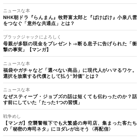
ニュースな本
NHK朝ドラ『らんまん』牧野富太郎と『ばけばけ』小泉八雲
をつなぐ「意外な共通点」とは？
ブラックジャックによろしく
母親が多額の現金をプレゼント→断る息子に告げられた「衝
撃の事実」【マンガ】
ニュースな本
福袋やガチャなど「選べない商品」に現代人がハマるワケ。
選択を放棄する代償として払う“対価”とは？
ニュースな本
なぜスティーブ・ジョブズの話は短くても伝わったのか？話
す前にしていた「たった1つの習慣」
戦争めし
【マンガ】空襲警報下でも大繁盛の寿司店、集まった客たち
の「秘密の寿司ネタ」にヨダレが出そう〈再配信〉