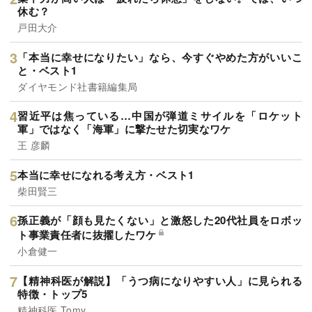
休む？
戸田大介
「本当に幸せになりたい」なら、今すぐやめた方がいいこ
と・ベスト1
ダイヤモンド社書籍編集局
習近平は焦っている…中国が弾道ミサイルを「ロケット
軍」ではなく「海軍」に撃たせた切実なワケ
王 彦麟
本当に幸せになれる考え方・ベスト1
柴田賢三
孫正義が「顔も見たくない」と激怒した20代社員をロボッ
ト事業責任者に抜擢したワケ
小倉健一
【精神科医が解説】「うつ病になりやすい人」に見られる
特徴・トップ5
精神科医 Tomy