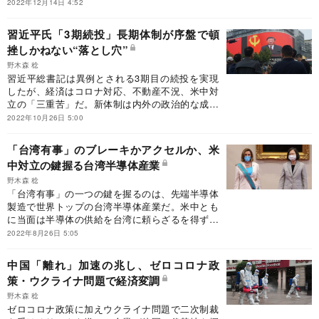
転換は難しく成長減速や企業の「脱中国」の動き
2022年12月14日 4:52
は止まりそうにない。
習近平氏「3期続投」長期体制が序盤で頓
挫しかねない“落とし穴”
野木森 稔
習近平総書記は異例とされる3期目の続投を実現
したが、経済はコロナ対応、不動産不況、米中対
立の「三重苦」だ。新体制は内外の政治的な成果
にのみ固執し経済軽視から序盤でつまずく可能性
2022年10月26日 5:00
さえある。
「台湾有事」のブレーキかアクセルか、米
中対立の鍵握る台湾半導体産業
野木森 稔
「台湾有事」の一つの鍵を握るのは、先端半導体
製造で世界トップの台湾半導体産業だ。米中とも
に当面は半導体の供給を台湾に頼らざるを得ず、
台湾半導体を巡る綱引きが「新たな台湾問題」と
2022年8月26日 5:05
なり始めている。
中国「離れ」加速の兆し、ゼロコロナ政
策・ウクライナ問題で経済変調
野木森 稔
ゼロコロナ政策に加えウクライナ問題で二次制裁