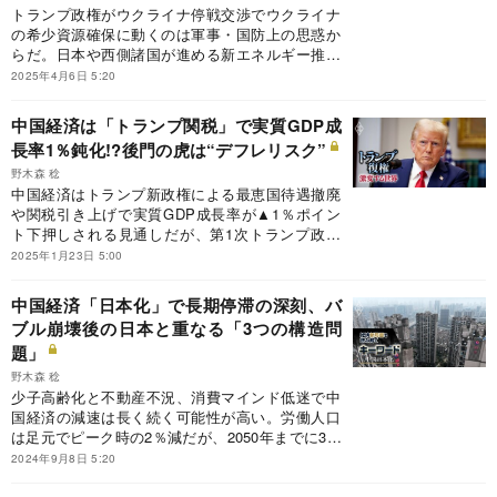
トランプ政権がウクライナ停戦交渉でウクライナ
の希少資源確保に動くのは軍事・国防上の思惑か
らだ。日本や西側諸国が進める新エネルギー推進
や経済安全保障のための重要鉱物サプライチェー
2025年4月6日 5:20
ン強靭化と趣が異なる。むしろトランプ政権の
「脱・脱炭素」政策によってその取り組みが遅
中国経済は「トランプ関税」で実質GDP成
れ、脱炭素に必要な鉱物資源の中国依存が強まる
長率1％鈍化!?後門の虎は“デフレリスク”
懸念がある。
野木森 稔
中国経済はトランプ新政権による最恵国待遇撤廃
や関税引き上げで実質GDP成長率が▲1％ポイン
ト下押しされる見通しだが、第1次トランプ政権
時代と違って国内も不動産不況と消費不振の問題
2025年1月23日 5:00
を抱える。習近平体制はデフレ不況に陥るリスク
を軽視しているように思われ、判断を誤ると深刻
中国経済「日本化」で長期停滞の深刻、バ
な経済悪化が懸念される。
ブル崩壊後の日本と重なる「3つの構造問
題」
野木森 稔
少子高齢化と不動産不況、消費マインド低迷で中
国経済の減速は長く続く可能性が高い。労働人口
は足元でピーク時の2％減だが、2050年までに3割
減り、若者層の6割が低価格を追求する。バブル
2024年9月8日 5:20
崩壊以降の日本に酷似する状況だが、他の新興国
でその大きな市場や「世界の工場」の役割を担え