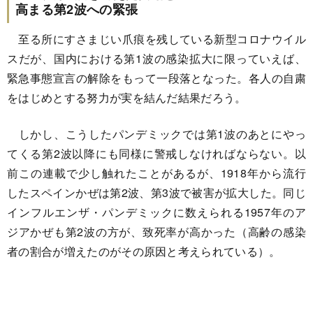
高まる第2波への緊張
至る所にすさまじい爪痕を残している新型コロナウイル
スだが、国内における第1波の感染拡大に限っていえば、
緊急事態宣言の解除をもって一段落となった。各人の自粛
をはじめとする努力が実を結んだ結果だろう。
しかし、こうしたパンデミックでは第1波のあとにやっ
てくる第2波以降にも同様に警戒しなければならない。以
前この連載で少し触れたことがあるが、1918年から流行
したスペインかぜは第2波、第3波で被害が拡大した。同じ
インフルエンザ・パンデミックに数えられる1957年のア
ジアかぜも第2波の方が、致死率が高かった（高齢の感染
者の割合が増えたのがその原因と考えられている）。