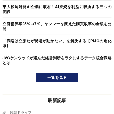
東大松尾研発AI企業に取材！AI投資を利益に転換する三つの
要諦
立替精算率25％→7％、ヤンマーを変えた購買改革の全貌を公
開
「戦略は立派だが現場が動かない」を解決する【PMOの進化
系】
JVCケンウッドが選んだ経営判断をラクにするデータ統合戦略
とは
一覧を見る
最新記事
続・続朝ドライフ