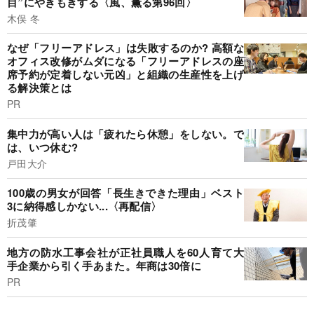
目”にやきもきする〈風、薫る第96回〉
木俣 冬
なぜ「フリーアドレス」は失敗するのか? 高額な
オフィス改修がムダになる「フリーアドレスの座
席予約が定着しない元凶」と組織の生産性を上げ
る解決策とは
PR
集中力が高い人は「疲れたら休憩」をしない。で
は、いつ休む?
戸田大介
100歳の男女が回答「長生きできた理由」ベスト
3に納得感しかない...〈再配信〉
折茂肇
地方の防水工事会社が正社員職人を60人育て大
手企業から引く手あまた。年商は30倍に
PR