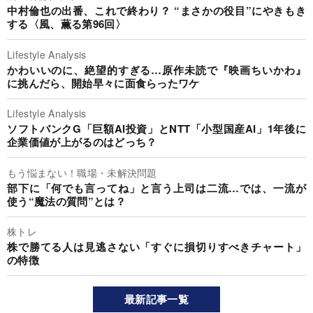
中村倫也の出番、これで終わり？ “まさかの役目”にやきもき
する〈風、薫る第96回〉
Lifestyle Analysis
かわいいのに、絶望的すぎる…原作未読で『映画ちいかわ』
に挑んだら、開始早々に面食らったワケ
Lifestyle Analysis
ソフトバンクG「巨額AI投資」とNTT「小型国産AI」1年後に
企業価値が上がるのはどっち？
もう悩まない！職場・未解決問題
部下に「何でも言ってね」と言う上司は二流…では、一流が
使う“魔法の質問”とは？
株トレ
株で勝てる人は見逃さない「すぐに損切りすべきチャート」
の特徴
最新記事一覧