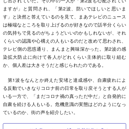
し出されていた。その中の一人が「第2波も心配されてい
ますが」と質問され、「第2波、防いでほしいと思いま
す」と決然と答えているのを見て、まあテレビのニュース
は極端なところを取り上げるのが好きなので話半分くらい
の気持ちで見るのがちょうどいいのかもしれないが、それ
くらいの認識や心構えの人もいるのだと改めて思わされ、
テレビ側の思惑通り、まんまと興味深かった。第2波の感
染拡大防止に向けて各人がどれくらい主体的に取り組む
か、個人差は大きそうだと感じられたのである。
第1波をなんとか終えた安堵と達成感や、自粛疲れによ
る反動でいきなりコロナ前の日常を取り戻そうとする人が
いる一方で、「まだコロナ禍の真っただ中だ」と自発的に
自粛を続ける人もいる。危機意識の実態はどのようになっ
ているのか、街の声を紹介したい。