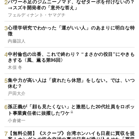
パワー不足のジムニーノマド、なぜターボを付けないの？
→スズキ開発者の「意外な答え」
フェルディナント・ヤマグチ
心理学研究でわかった「運がいい人」のあまりに明白な特
徴
内藤誼人
中村倫也の出番、これで終わり？ “まさかの役目”にやきも
きする〈風、薫る第96回〉
木俣 冬
集中力が高い人は「疲れたら休憩」をしない。では、いつ
休む？
戸田大介
孫正義が「顔も見たくない」と激怒した20代社員をロボッ
ト事業責任者に抜擢したワケ
小倉健一
【無料公開】《スクープ》台湾ホンハイも日産に買収を提