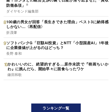
案！ホンダとの統合交渉の裏で日産が滑り込ませた「買収
防衛条項」
ダイヤモンド編集部
100歳の男女が回答「長生きできた理由」ベスト3に納得感
しかない…〈再配信〉
折茂肇
ソフトバンクG「巨額AI投資」とNTT「小型国産AI」1年後
に企業価値が上がるのはどっち？
長野 泰和
かわいいのに、絶望的すぎる…原作未読で『映画ちいか
わ』に挑んだら、開始早々に面食らったワケ
鎌田和歌
ランキング一覧