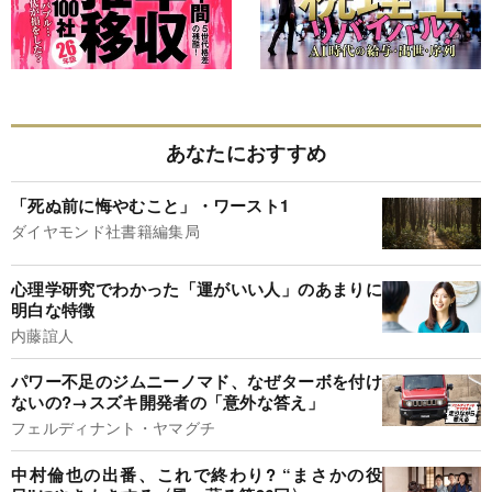
あなたにおすすめ
「死ぬ前に悔やむこと」・ワースト1
ダイヤモンド社書籍編集局
心理学研究でわかった「運がいい人」のあまりに
明白な特徴
内藤誼人
パワー不足のジムニーノマド、なぜターボを付け
ないの?→スズキ開発者の「意外な答え」
フェルディナント・ヤマグチ
中村倫也の出番、これで終わり? “まさかの役