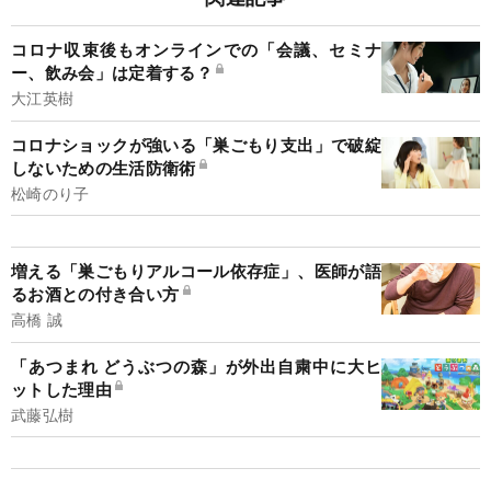
コロナ収束後もオンラインでの「会議、セミナ
ー、飲み会」は定着する？
大江英樹
コロナショックが強いる「巣ごもり支出」で破綻
しないための生活防衛術
松崎のり子
増える「巣ごもりアルコール依存症」、医師が語
るお酒との付き合い方
高橋 誠
「あつまれ どうぶつの森」が外出自粛中に大ヒ
ットした理由
武藤弘樹