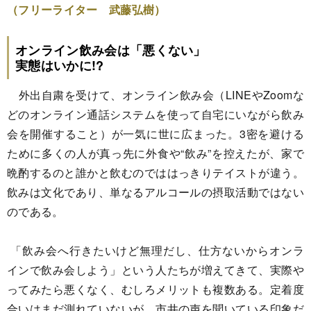
（フリーライター 武藤弘樹）
オンライン飲み会は「悪くない」
実態はいかに!?
外出自粛を受けて、オンライン飲み会（LINEやZoomな
どのオンライン通話システムを使って自宅にいながら飲み
会を開催すること）が一気に世に広まった。3密を避ける
ために多くの人が真っ先に外食や“飲み”を控えたが、家で
晩酌するのと誰かと飲むのでははっきりテイストが違う。
飲みは文化であり、単なるアルコールの摂取活動ではない
のである。
「飲み会へ行きたいけど無理だし、仕方ないからオンラ
インで飲み会しよう」という人たちが増えてきて、実際や
ってみたら悪くなく、むしろメリットも複数ある。定着度
合いはまだ測れていないが、市井の声を聞いている印象だ