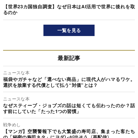
【世界23カ国独自調査】なぜ日本はAI活用で世界に後れを取
るのか
一覧を見る
最新記事
ニュースな本
福袋やガチャなど「選べない商品」に現代人がハマるワケ。
選択を放棄する代償として払う“対価”とは？
ニュースな本
なぜスティーブ・ジョブズの話は短くても伝わったのか？話
す前にしていた「たった1つの習慣」
戦争めし
【マンガ】空襲警報下でも大繁盛の寿司店、集まった客たち
の「秘密の寿司ネタ」にヨダレが出そう〈再配信〉