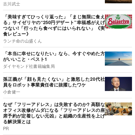
古川武士
「美味すぎてひっくり返った」「まじ無限に食え
る」サイゼリヤの“250円デザート”幸福感がえげ
つない!「行ったら食べずにはいられない」《実
食レビュー》
ランチ命の山盛くん
「本当に幸せになりたい」なら、今すぐやめた方
がいいこと・ベスト1
ダイヤモンド社書籍編集局
孫正義が「顔も見たくない」と激怒した20代社
員をロボット事業責任者に抜擢したワケ
小倉健一
なぜ「フリーアドレス」は失敗するのか? 高額な
オフィス改修がムダになる「フリーアドレスの座
席予約が定着しない元凶」と組織の生産性を上げ
る解決策とは
PR