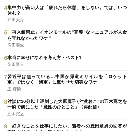
集中力が高い人は「疲れたら休憩」をしない。では、いつ
休む？
戸田大介
「再入館禁止」イオンモールの“完璧”なマニュアルが人命
を守れなかったワケ
窪田順生
本当に幸せになれる考え方・ベスト1
柴田賢三
習近平は焦っている…中国が弾道ミサイルを「ロケット
軍」ではなく「海軍」に撃たせた切実なワケ
王 彦麟
対談に30分以上遅刻した大原麗子が“激おこ”の五木寛之を
一瞬で虜にした「魔性のひとこと」〈再配信〉
五木寛之
「好きなことを仕事にしたい」若者への豊田章男の回答が