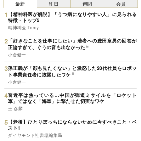
最新
昨日
週間
会員
【精神科医が解説】「うつ病になりやすい人」に見られる
特徴・トップ5
精神科医 Tomy
「好きなことを仕事にしたい」若者への豊田章男の回答が
正論すぎて、ぐうの音も出なかった
小倉健一
孫正義が「顔も見たくない」と激怒した20代社員をロボッ
ト事業責任者に抜擢したワケ
小倉健一
習近平は焦っている…中国が弾道ミサイルを「ロケット
軍」ではなく「海軍」に撃たせた切実なワケ
王 彦麟
【老後】ひとりぼっちにならないために今すべきこと・ベ
スト1
ダイヤモンド社書籍編集局