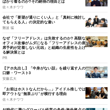
ばかり着るのか?その納得の理由とは
佐々木チワワ
会社で「要望が通りにくい人」と「真剣に検討し
てもらえる人」の決定的な違い
難波 猛
なぜ「フリーアドレス」は失敗するのか? 高額な
オフィス改修がムダになる「フリーアドレスの座
席予約が定着しない元凶」と組織の生産性を上げ
る解決策とは
PR
【アホ丸出し】「中身がない話」を繰り返す人の
口癖・ワースト3
安藤広大
「お前はホストなんだから...」アイドル推しでは
即アウトな“無茶ぶり”が横行する理由
佐々木チワワ
AI時代に勝つグローバル経営の条件:海外拠点の