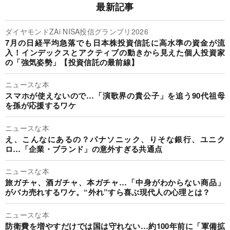
最新記事
ダイヤモンドZAi NISA投信グランプリ2026
7月の日経平均急落でも日本株投資信託に高水準の資金が流
入！インデックスとアクティブの動きから見えた個人投資家
の「強気姿勢」【投資信託の最前線】
ニュースな本
スマホが使えないので…「演歌界の貴公子」を追う90代祖母
を孫が応援するワケ
ニュースな本
え、こんなにあるの？パナソニック、りそな銀行、ユニク
ロ…「企業・ブランド」の意外すぎる共通点
ニュースな本
旅ガチャ、酒ガチャ、本ガチャ…「中身がわからない商品」
がバカ売れするワケ。“外れ”すら喜ぶ現代人の心理とは？
ニュースな本
防衛費を増やすだけでは国は守れない…約100年前に「軍備拡