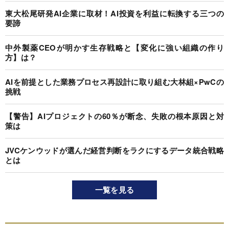
東大松尾研発AI企業に取材！AI投資を利益に転換する三つの
要諦
中外製薬CEOが明かす生存戦略と【変化に強い組織の作り
方】は？
AIを前提とした業務プロセス再設計に取り組む大林組×PwCの
挑戦
【警告】AIプロジェクトの60％が断念、失敗の根本原因と対
策は
JVCケンウッドが選んだ経営判断をラクにするデータ統合戦略
とは
一覧を見る