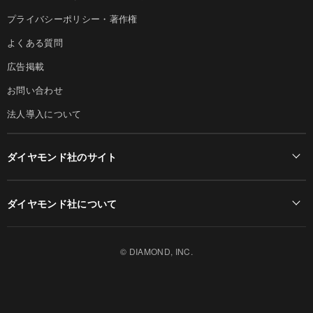
プライバシーポリシー・著作権
よくある質問
広告掲載
お問い合わせ
法人導入について
ダイヤモンド社のサイト
Diamond Online(English)
ダイヤモンド社について
週刊ダイヤモンド
ダイヤモンド社TOP
DIAMONDハーバード・ビジネス・レビュー
© DIAMOND, INC.
会社概要
ダイヤモンドZAi（デジタル版）
採用情報
書籍オンライン
お知らせ
ザイ・オンライン