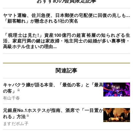
おすすめの会員限定記事
ヤマト運輸、佐川急便、日本郵便の宅配便に回復の兆しも...
「顧客離れ」が懸念される1社の実名
「税理士は見た!」資産100億円の超富裕層の知られざる生
活、家庭円満の鍵は家政婦・地主同士の結婚が多い裏事情・
高級ホテル住まいの理由...
関連記事
キャバクラ嬢が語る本音、「最低の客」と「最高
の客」
有山千春
元銀座No.1ホステスが指南、酒席で「一目置か
れる」方法
ますだポム子