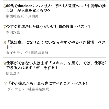
60代でtimeleszにハマり人生初の1人遠征へ…「中高年の推
し活」が人生を変えるワケ
劇団雌猫,松下真由美
今すぐ昇進させたほうがいい社員の特徴・ベスト1
本田淳也
「認知症」になりたくないなら今すぐやるべき習慣・ベス
ト1
ダイヤモンド社書籍編集局
仕事ができない人はまず「スキル」を磨く。では、仕事が
できる人はまず「何」をする？
照宮遼子
「心が疲れたら」真っ先にすべきこと・ベスト1
ダイヤモンド社書籍編集局