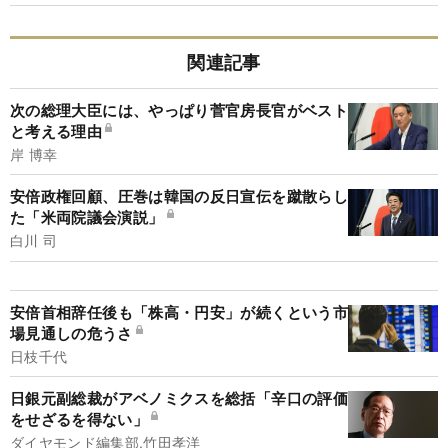
関連記事
次の総理大臣には、やっぱり菅官房長官がベスト
と考える理由
岸 博幸
安倍政権回顧、圧巻は韓国の反日宣伝を蹴散らし
た「米両院議会演説」
白川 司
安倍首相辞任後も「株高・円安」が続くという市
場見通しの危うさ
日枝千代
日銀元副総裁がアベノミクスを総括「辛口の評価
をせざるを得ない」
ダイヤモンド編集部,竹田孝洋