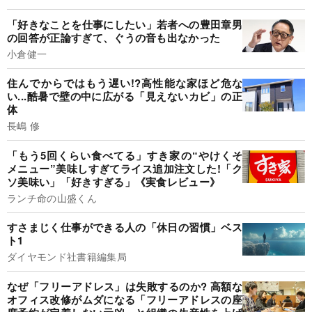
「好きなことを仕事にしたい」若者への豊田章男
の回答が正論すぎて、ぐうの音も出なかった
小倉健一
住んでからではもう遅い!?高性能な家ほど危な
い...酷暑で壁の中に広がる「見えないカビ」の正
体
長嶋 修
「もう5回くらい食べてる」すき家の“やけくそ
メニュー”美味しすぎてライス追加注文した!「ク
ソ美味い」「好きすぎる」《実食レビュー》
ランチ命の山盛くん
すさまじく仕事ができる人の「休日の習慣」ベス
ト1
ダイヤモンド社書籍編集局
なぜ「フリーアドレス」は失敗するのか? 高額な
オフィス改修がムダになる「フリーアドレスの座