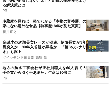
席予約が定着しない元凶」と組織の生産性を上げ
る解決策とは
PR
冷蔵庫を見れば一発でわかる「本物の富裕層」の
家にない意外な食品【執事歴18年が見た真実】
新井直之
金融庁の次期長官レースが混迷...伊藤長官が3年
目突入か、90年入省組が昇格か、「第3のシナリ
オ」も浮上
ダイヤモンド編集部,高野 豪
地方の防水工事会社が正社員職人を60人育て大
手企業から引く手あまた。年商は30倍に
PR