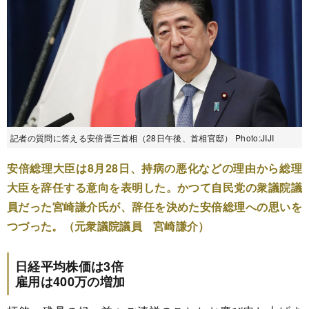
記者の質問に答える安倍晋三首相（28日午後、首相官邸） Photo:JIJI
安倍総理大臣は8月28日、持病の悪化などの理由から総理
大臣を辞任する意向を表明した。かつて自民党の衆議院議
員だった宮崎謙介氏が、辞任を決めた安倍総理への思いを
つづった。（元衆議院議員 宮崎謙介）
日経平均株価は3倍
雇用は400万の増加