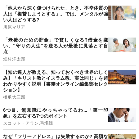
「他人から深く傷つけられた」とき、不幸体質の
人は「復讐しようとする」。では、メンタルが強
い人はどうする?
川原マリア
「老後のための貯金」で貧しくなる?借金を嫌
い、“守りの人生”を送る人が最後に見落とす盲
点
畑村洋太郎
【知の達人が教える、知っておくべき世界のしく
み】「キリスト教とイスラム教、実は同じ」を超
わかりやすく説明【書籍オンライン編集部セレク
ション】
橋爪大三郎
6つ目、無意識にやっちゃってるわ...「第一印
象」を左右する7つのポイント
スコット・アラン,弓場隆
なぜ「フリーアドレス」は失敗するのか? 高額な