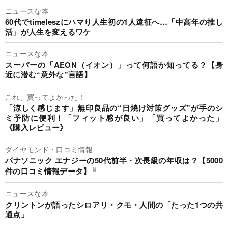
ニュースな本
60代でtimeleszにハマり人生初の1人遠征へ…「中高年の推し
活」が人生を変えるワケ
ニュースな本
スーパーの「AEON（イオン）」って何語か知ってる？【身
近に潜む“意外な”言語】
これ、買ってよかった！
「涼しく感じます」無印良品の“日焼け対策グッズ”が手のシ
ミ予防に便利！「フィット感が良い」「買ってよかった」
《購入レビュー》
ダイヤモンド・口コミ情報
パナソニック エナジーの50代前半・次長級の年収は？【5000
件の口コミ情報データ】
ニュースな本
クリントンが語ったシロアリ・クモ・人間の「たった1つの共
通点」