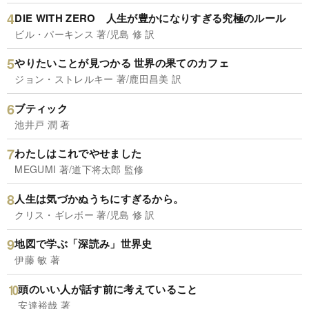
DIE WITH ZERO 人生が豊かになりすぎる究極のルール
ビル・パーキンス 著/児島 修 訳
やりたいことが見つかる 世界の果てのカフェ
ジョン・ストレルキー 著/鹿田昌美 訳
ブティック
池井戸 潤 著
わたしはこれでやせました
MEGUMI 著/道下将太郎 監修
人生は気づかぬうちにすぎるから。
クリス・ギレボー 著/児島 修 訳
地図で学ぶ「深読み」世界史
伊藤 敏 著
頭のいい人が話す前に考えていること
安達裕哉 著