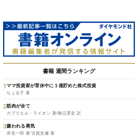
書籍 週間ランキング
ママ投資家が育休中に１億貯めた株式投資
ちょる子 著
筋肉が全て
ガブリエル・ライオン 著/御立英史 訳
嫌われる勇気
岸見一郎 著/古賀史健 著