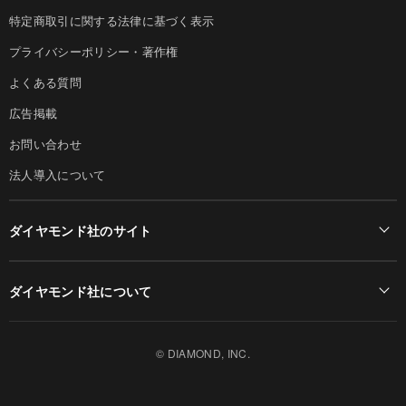
特定商取引に関する法律に基づく表示
プライバシーポリシー・著作権
よくある質問
広告掲載
お問い合わせ
法人導入について
ダイヤモンド社のサイト
Diamond Online(English)
ダイヤモンド社について
週刊ダイヤモンド
ダイヤモンド社TOP
DIAMONDハーバード・ビジネス・レビュー
© DIAMOND, INC.
会社概要
ダイヤモンドZAi（デジタル版）
採用情報
書籍オンライン