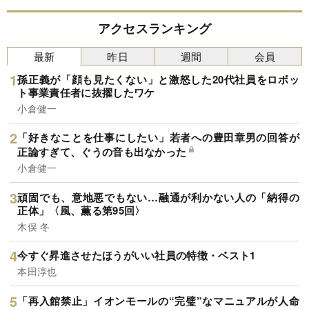
アクセスランキング
最新
昨日
週間
会員
孫正義が「顔も見たくない」と激怒した20代社員をロボッ
ト事業責任者に抜擢したワケ
小倉健一
「好きなことを仕事にしたい」若者への豊田章男の回答が
正論すぎて、ぐうの音も出なかった
小倉健一
頑固でも、意地悪でもない…融通が利かない人の「納得の
正体」〈風、薫る第95回〉
木俣 冬
今すぐ昇進させたほうがいい社員の特徴・ベスト1
本田淳也
「再入館禁止」イオンモールの“完璧”なマニュアルが人命