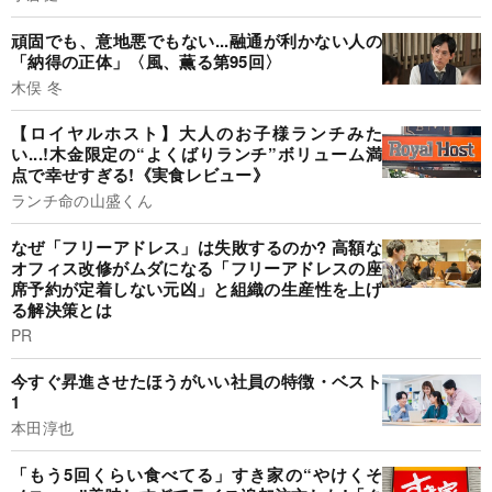
頑固でも、意地悪でもない...融通が利かない人の
「納得の正体」〈風、薫る第95回〉
木俣 冬
【ロイヤルホスト】大人のお子様ランチみた
い...!木金限定の“よくばりランチ”ボリューム満
点で幸せすぎる!《実食レビュー》
ランチ命の山盛くん
なぜ「フリーアドレス」は失敗するのか? 高額な
オフィス改修がムダになる「フリーアドレスの座
席予約が定着しない元凶」と組織の生産性を上げ
る解決策とは
PR
今すぐ昇進させたほうがいい社員の特徴・ベスト
1
本田淳也
「もう5回くらい食べてる」すき家の“やけくそ