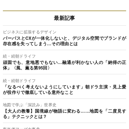
最新記事
ビジネスに拡張するデザイン
パーパスとCXが一体化しないと、デジタル空間でブランドが
存在感を失ってしまう…その理由とは
続・続朝ドライフ
頑固でも、意地悪でもない…融通が利かない人の「納得の正
体」〈風、薫る第95回〉
続・続朝ドライフ
「なるべく考えないようにしています」朝ドラ主演・見上愛
が役作りで徹底している意外なこと
地図で学ぶ「深読み」世界史
【大人の教養】国境線が物語に変わる……地図を「二度見す
る」テクニックとは？
客単価アップ大事典