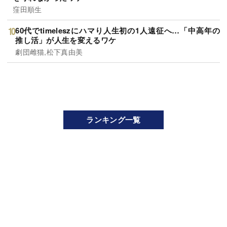
窪田順生
60代でtimeleszにハマり人生初の1人遠征へ…「中高年の
推し活」が人生を変えるワケ
劇団雌猫,松下真由美
ランキング一覧