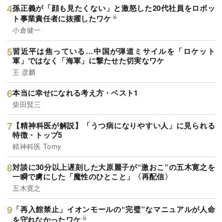
孫正義が「顔も見たくない」と激怒した20代社員をロボッ
ト事業責任者に抜擢したワケ
小倉健一
習近平は焦っている…中国が弾道ミサイルを「ロケット
軍」ではなく「海軍」に撃たせた切実なワケ
王 彦麟
本当に幸せになれる考え方・ベスト1
柴田賢三
【精神科医が解説】「うつ病になりやすい人」に見られる
特徴・トップ5
精神科医 Tomy
対談に30分以上遅刻した大原麗子が“激おこ”の五木寛之を
一瞬で虜にした「魔性のひとこと」〈再配信〉
五木寛之
「再入館禁止」イオンモールの“完璧”なマニュアルが人命
を守れなかったワケ