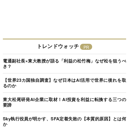
トレンドウォッチ
電通副社長×東大教授が語る「利益の松竹梅」なぜ松を狙うべ
き？
【世界23カ国独自調査】なぜ日本はAI活用で世界に後れを取
るのか
東大松尾研発AI企業に取材！AI投資を利益に転換する三つの
要諦
Sky執行役員が明かす、SFA定着失敗の【本質的原因】とは何
か