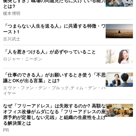
衝突しすぎ」職場の問題児たちに欠けている能力
とは?
榎本博明
「つまらない人生を送る人」に共通する特徴・ワ
ースト1
古川武士
「人を惹きつける人」が必ずやっていること
ロジャー・ニーボン
「仕事のできる人」がお願いするとき使う「不思
議とOKが出る言葉」とは?
エヴァ・ファン・デン・ブルック,ティム・デン・ハ
イヤー
なぜ「フリーアドレス」は失敗するのか? 高額な
オフィス改修がムダになる「フリーアドレスの座
席予約が定着しない元凶」と組織の生産性を上げ
る解決策とは
PR