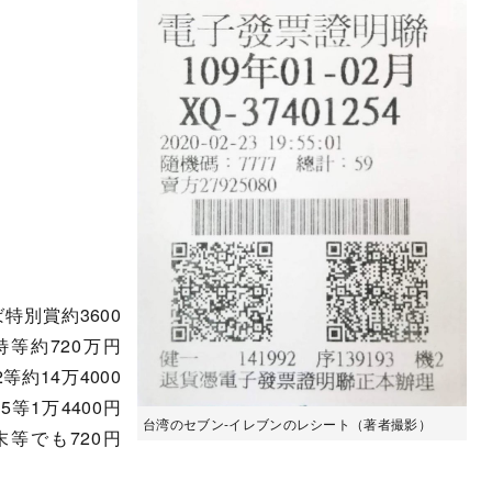
別賞約3600
等約720万円
等約14万4000
等1万4400円
台湾のセブン-イレブンのレシート（著者撮影）
末等でも720円