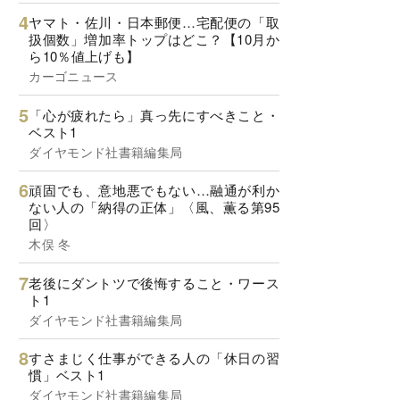
ヤマト・佐川・日本郵便…宅配便の「取
扱個数」増加率トップはどこ？【10月か
ら10％値上げも】
カーゴニュース
「心が疲れたら」真っ先にすべきこと・
ベスト1
ダイヤモンド社書籍編集局
頑固でも、意地悪でもない…融通が利か
ない人の「納得の正体」〈風、薫る第95
回〉
木俣 冬
老後にダントツで後悔すること・ワース
ト1
ダイヤモンド社書籍編集局
すさまじく仕事ができる人の「休日の習
慣」ベスト1
ダイヤモンド社書籍編集局