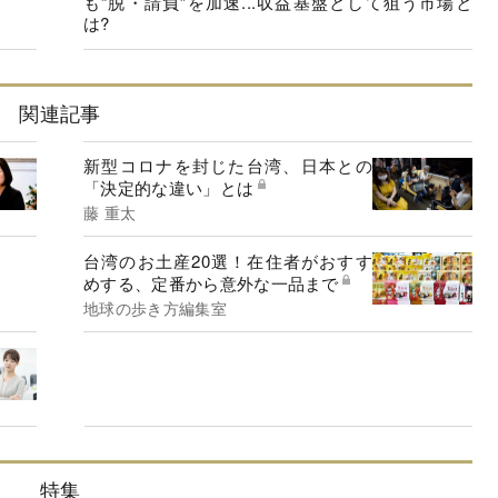
も“脱・請負”を加速...収益基盤として狙う市場と
は?
関連記事
新型コロナを封じた台湾、日本との
「決定的な違い」とは
藤 重太
台湾のお土産20選！在住者がおすす
めする、定番から意外な一品まで
地球の歩き方編集室
特集