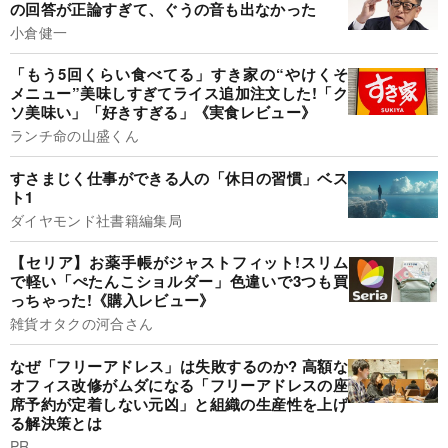
の回答が正論すぎて、ぐうの音も出なかった
小倉健一
「もう5回くらい食べてる」すき家の“やけくそ
メニュー”美味しすぎてライス追加注文した!「ク
ソ美味い」「好きすぎる」《実食レビュー》
ランチ命の山盛くん
すさまじく仕事ができる人の「休日の習慣」ベス
ト1
ダイヤモンド社書籍編集局
【セリア】お薬手帳がジャストフィット!スリム
で軽い「ぺたんこショルダー」色違いで3つも買
っちゃった!《購入レビュー》
雑貨オタクの河合さん
なぜ「フリーアドレス」は失敗するのか? 高額な
オフィス改修がムダになる「フリーアドレスの座
席予約が定着しない元凶」と組織の生産性を上げ
る解決策とは
PR