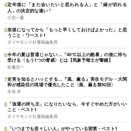
定年後に「また会いたいと思われる人」と「縁が切れる
人」の決定的な違い
小宮一慶
老後になってから「もっと早くしておけばよかった」と思
うこと・ワースト1
ダイヤモンド社書籍編集局
今年の夏は普通じゃない…「40℃以上の酷暑」の後に待ち
受ける〈もう1つの脅威〉とは【気象予報士が警鐘】
佐藤圭一
史実を知るとハッとする…『風、薫る』実在モデル・大関
和が感染症の現場で優先したこと〈風、薫る第92回〉
木俣 冬
「強運の持ち主」になりたいなら、今すぐやめた方がいい
こと・ベスト1
ダイヤモンド社書籍編集局
「いつまでも若々しい人」がやっている習慣・ベスト1