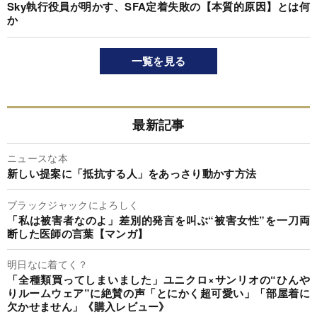
Sky執行役員が明かす、SFA定着失敗の【本質的原因】とは何
か
一覧を見る
最新記事
ニュースな本
新しい提案に「抵抗する人」をあっさり動かす方法
ブラックジャックによろしく
「私は被害者なのよ」差別的発言を叫ぶ“被害女性”を一刀両
断した医師の言葉【マンガ】
明日なに着てく？
「全種類買ってしまいました」ユニクロ×サンリオの“ひんや
りルームウェア”に絶賛の声「とにかく超可愛い」「部屋着に
欠かせません」《購入レビュー》