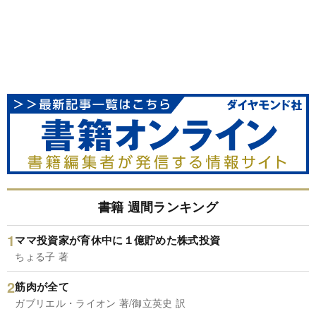
書籍 週間ランキング
ママ投資家が育休中に１億貯めた株式投資
ちょる子 著
筋肉が全て
ガブリエル・ライオン 著/御立英史 訳