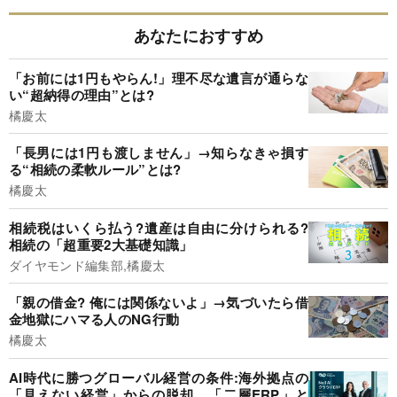
あなたにおすすめ
「お前には1円もやらん!」理不尽な遺言が通らな
い“超納得の理由”とは?
橘慶太
「長男には1円も渡しません」→知らなきゃ損す
る“相続の柔軟ルール”とは?
橘慶太
相続税はいくら払う?遺産は自由に分けられる?
相続の「超重要2大基礎知識」
ダイヤモンド編集部,橘慶太
「親の借金? 俺には関係ないよ」→気づいたら借
金地獄にハマる人のNG行動
橘慶太
AI時代に勝つグローバル経営の条件:海外拠点の
「見えない経営」からの脱却。「二層ERP」と