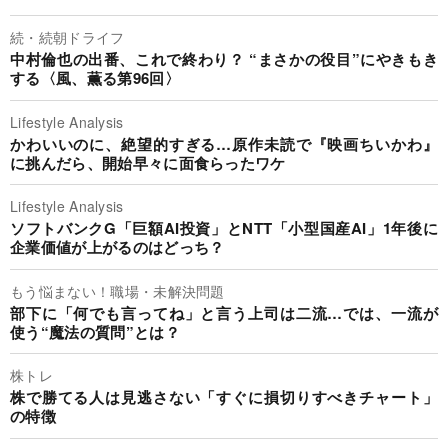
続・続朝ドライフ
中村倫也の出番、これで終わり？ “まさかの役目”にやきもき
する〈風、薫る第96回〉
Lifestyle Analysis
かわいいのに、絶望的すぎる…原作未読で『映画ちいかわ』
に挑んだら、開始早々に面食らったワケ
Lifestyle Analysis
ソフトバンクG「巨額AI投資」とNTT「小型国産AI」1年後に
企業価値が上がるのはどっち？
もう悩まない！職場・未解決問題
部下に「何でも言ってね」と言う上司は二流…では、一流が
使う“魔法の質問”とは？
株トレ
株で勝てる人は見逃さない「すぐに損切りすべきチャート」
の特徴