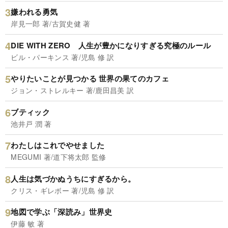
嫌われる勇気
岸見一郎 著/古賀史健 著
DIE WITH ZERO 人生が豊かになりすぎる究極のルール
ビル・パーキンス 著/児島 修 訳
やりたいことが見つかる 世界の果てのカフェ
ジョン・ストレルキー 著/鹿田昌美 訳
ブティック
池井戸 潤 著
わたしはこれでやせました
MEGUMI 著/道下将太郎 監修
人生は気づかぬうちにすぎるから。
クリス・ギレボー 著/児島 修 訳
地図で学ぶ「深読み」世界史
伊藤 敏 著