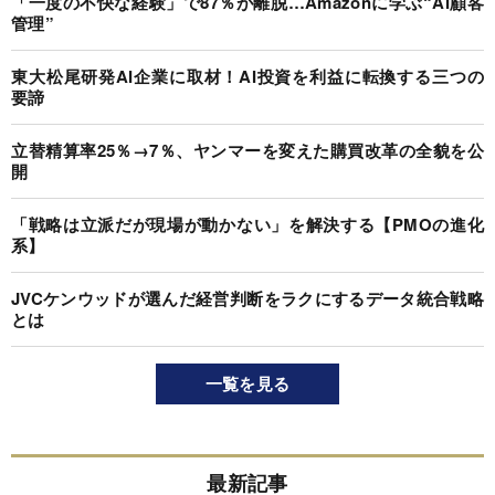
「一度の不快な経験」で87％が離脱…Amazonに学ぶ“AI顧客
管理”
東大松尾研発AI企業に取材！AI投資を利益に転換する三つの
要諦
立替精算率25％→7％、ヤンマーを変えた購買改革の全貌を公
開
「戦略は立派だが現場が動かない」を解決する【PMOの進化
系】
JVCケンウッドが選んだ経営判断をラクにするデータ統合戦略
とは
一覧を見る
最新記事