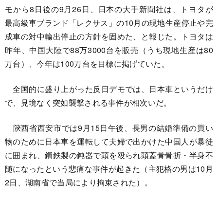
モから8日後の9月26日、日本の大手新聞社は、トヨタが
最高級車ブランド「レクサス」の10月の現地生産停止や完
成車の対中輸出停止の方針を固めた、と報じた。トヨタは
昨年、中国大陸で88万3000台を販売（うち現地生産は80
万台）、今年は100万台を目標に掲げていた。
全国的に盛り上がった反日デモでは、日本車というだけ
で、見境なく突如襲撃される事件が相次いだ。
陝西省西安市では9月15日午後、長男の結婚準備の買い
物のために日本車を運転して夫婦で出かけた中国人が暴徒
に囲まれ、鋼鉄製の鈍器で頭を殴られ頭蓋骨骨折・半身不
随になったという悲痛な事件が起きた（主犯格の男は10月
2日、湖南省で当局により拘束された）。