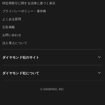
特定商取引に関する法律に基づく表示
プライバシーポリシー・著作権
よくある質問
広告掲載
お問い合わせ
法人導入について
ダイヤモンド社のサイト
Diamond Online(English)
ダイヤモンド社について
週刊ダイヤモンド
ダイヤモンド社TOP
DIAMONDハーバード・ビジネス・レビュー
© DIAMOND, INC.
会社概要
ダイヤモンドZAi（デジタル版）
採用情報
書籍オンライン