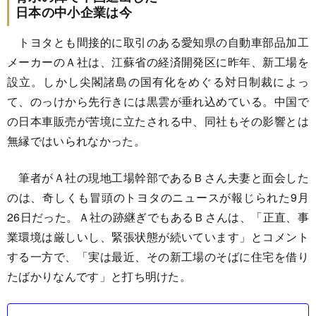
日本の中小企業は今
トヨタとも間接的に取引のある愛知県の自動車部品加工
メーカーのＡ社は、江蘇省の経済開発区に昨年、新工場を
設立。しかし尖閣諸島の国有化をめぐる対日制裁によっ
て、のっけから先行きには黒雲が垂れ込めている。中国で
の日本車販売が苦境に立たされる中、同社もその影響とは
無縁ではいられなかった。
筆者がＡ社の現地工場幹部であるＢさん夫妻と面会した
のは、奇しくも冒頭のトヨタのニュースが報じられた9月
26日だった。Ａ社の跡継ぎでもあるＢさんは、「正直、事
業環境は厳しいし、緊張状態が続いています」とコメント
する一方で、「実は最近、その新工場のそばに住宅を借り
たばかりなんです」と打ち明けた。