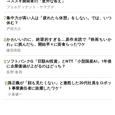
→スズキ開発者の「意外な答え」
フェルディナント・ヤマグチ
集中力が高い人は「疲れたら休憩」をしない。では、いつ
休む？
戸田大介
かわいいのに、絶望的すぎる…原作未読で『映画ちいか
わ』に挑んだら、開始早々に面食らったワケ
鎌田和歌
ソフトバンクG「巨額AI投資」とNTT「小型国産AI」1年後
に企業価値が上がるのはどっち？
長野 泰和
孫正義が「顔も見たくない」と激怒した20代社員をロボッ
ト事業責任者に抜擢したワケ
小倉健一