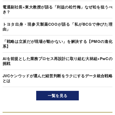
電通副社長×東大教授が語る「利益の松竹梅」なぜ松を狙うべ
き？
トヨタ出身・現参天製薬COOが語る「私がBCGで伸びた理
由」
「戦略は立派だが現場が動かない」を解決する【PMOの進化
系】
AIを前提とした業務プロセス再設計に取り組む大林組×PwCの
挑戦
JVCケンウッドが選んだ経営判断をラクにするデータ統合戦略
とは
一覧を見る