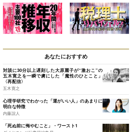
あなたにおすすめ
対談に30分以上遅刻した大原麗子が“激おこ”の
五木寛之を一瞬で虜にした「魔性のひとこと」
〈再配信〉
五木寛之
心理学研究でわかった「運がいい人」のあまりに
明白な特徴
内藤誼人
「死ぬ前に悔やむこと」・ワースト1