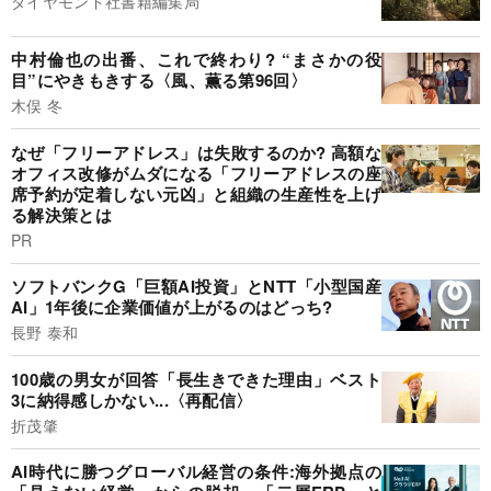
ダイヤモンド社書籍編集局
中村倫也の出番、これで終わり? “まさかの役
目”にやきもきする〈風、薫る第96回〉
木俣 冬
なぜ「フリーアドレス」は失敗するのか? 高額な
オフィス改修がムダになる「フリーアドレスの座
席予約が定着しない元凶」と組織の生産性を上げ
る解決策とは
PR
ソフトバンクG「巨額AI投資」とNTT「小型国産
AI」1年後に企業価値が上がるのはどっち?
長野 泰和
100歳の男女が回答「長生きできた理由」ベスト
3に納得感しかない...〈再配信〉
折茂肇
AI時代に勝つグローバル経営の条件:海外拠点の