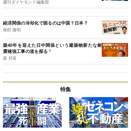
週刊ダイヤモンド編集部
経済関係の冷却化で困るのは中国？日本？
保田 隆明
築40年を迎えた日中関係という建築物新たな耐
震補強工事の道を探る
莫 邦富
特集