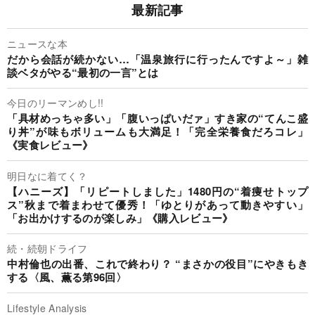
最新記事
ニュースな本
だから会話が続かない…「温泉旅行に行ったんですよ～」雑
談ベタがやる“最初の一言”とは
今日のリーマンめし!!
「具材めっちゃ多い」「腹いっぱいだァ」すき家の“てんこ盛
り丼”が味もボリュームも大満足！「完全栄養食だろコレ」
《実食レビュー》
明日なに着てく？
【ハニーズ】「リピートしました」1480円の“着痩せトップ
ス”秋まで着まわせて優秀！「ゆとりがあって動きやすい」
「お出かけするのが楽しみ」《購入レビュー》
続・続朝ドライフ
中村倫也の出番、これで終わり？ “まさかの役目”にやきもき
する〈風、薫る第96回〉
Lifestyle Analysis