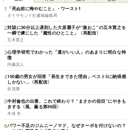
「死ぬ前に悔やむこと」・ワースト1
ダイヤモンド社書籍編集局
対談に30分以上遅刻した大原麗子が“激おこ”の五木寛之を
一瞬で虜にした「魔性のひとこと」〈再配信〉
五木寛之
心理学研究でわかった「運がいい人」のあまりに明白な特
徴
内藤誼人
100歳の男女が回答「長生きできた理由」ベスト3に納得感
しかない…〈再配信〉
折茂肇
中村倫也の出番、これで終わり？ “まさかの役目”にやきも
きする〈風、薫る第96回〉
木俣 冬
パワー不足のジムニーノマド、なぜターボを付けないの？