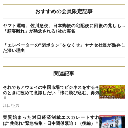
おすすめの会員限定記事
ヤマト運輸、佐川急便、日本郵便の宅配便に回復の兆しも...
「顧客離れ」が懸念される1社の実名
「エレベーターの“閉ボタン”をなくせ」ヤナセ社長が熱弁し
た深い理由
関連記事
それでもアウェイの中国市場でビジネスをするそ
のときに改めて意識したい「懐に飛び込む」勇気
江口征男
実質始まった対日経済制裁エスカレートすれ
ば“共倒れ”緊急特集・日中関係緊迫！（後編）