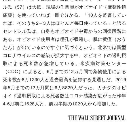
ル氏（57）は大抵、現場の作業員がオピオイド（麻薬性鎮
痛薬）を使っていれば一目で分かる。「10人を監督してい
れば、そのうち2～3人はほとんど毎日使っている」と語る
セントシル氏は、自身もオピオイド中毒からの回復段階に
ある。オピオイド使用者は瞳孔が収縮し、肌に黄疸（おう
だん）が出ているのですぐに気づくという。北米では新型
コロナウイルスの感染が拡大する中、オピオイドの過剰摂
取による死者数が急増している。米疾病対策センター
（CDC）によると、5月までの12カ月間で薬物使用による
死者数が8万1230人と過去最高を記録する見通しだ。2019
年5月までの12カ月間は6万8829人だった。カナダのオピ
オイド過剰摂取による死者数はコロナ感染が広がった昨年
4-6月期に1628人と、前四半期の1029人から増加した。