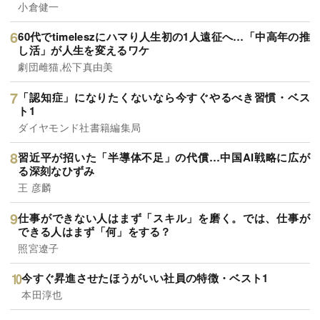
小倉健一
60代でtimeleszにハマり人生初の1人遠征へ…「中高年の推
し活」が人生を変えるワケ
劇団雌猫,松下真由美
「認知症」になりたくないなら今すぐやるべき習慣・ベス
ト1
ダイヤモンド社書籍編集局
習近平が招いた「半導体不足」の代償…中国AI戦略に広が
る深刻なひずみ
王 彦麟
仕事ができない人はまず「スキル」を磨く。では、仕事が
できる人はまず「何」をする？
照宮遼子
今すぐ昇進させたほうがいい社員の特徴・ベスト1
本田淳也