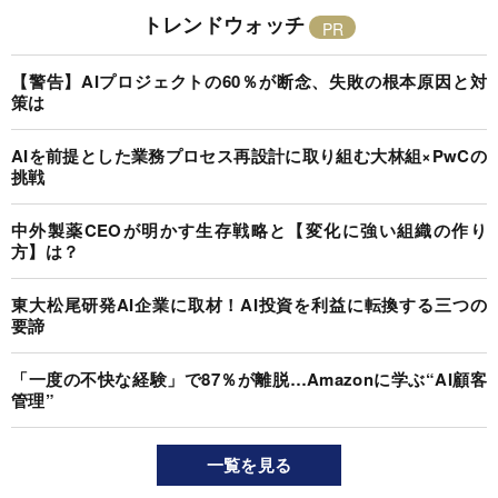
トレンドウォッチ
【警告】AIプロジェクトの60％が断念、失敗の根本原因と対
策は
AIを前提とした業務プロセス再設計に取り組む大林組×PwCの
挑戦
中外製薬CEOが明かす生存戦略と【変化に強い組織の作り
方】は？
東大松尾研発AI企業に取材！AI投資を利益に転換する三つの
要諦
「一度の不快な経験」で87％が離脱…Amazonに学ぶ“AI顧客
管理”
一覧を見る