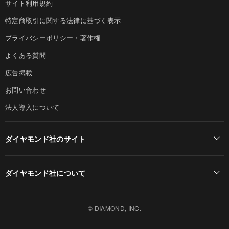
サイト利用規約
特定商取引に関する法律に基づく表示
プライバシーポリシー・著作権
よくある質問
広告掲載
お問い合わせ
法人導入について
ダイヤモンド社のサイト
Diamond Online(English)
ダイヤモンド社について
週刊ダイヤモンド
ダイヤモンド社TOP
DIAMONDハーバード・ビジネス・レビュー
© DIAMOND, INC.
会社概要
ダイヤモンドZAi（デジタル版）