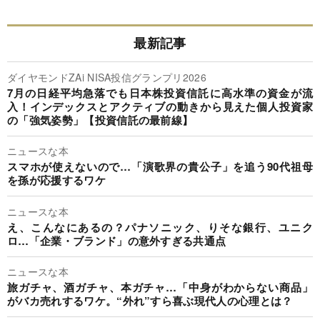
最新記事
ダイヤモンドZAi NISA投信グランプリ2026
7月の日経平均急落でも日本株投資信託に高水準の資金が流
入！インデックスとアクティブの動きから見えた個人投資家
の「強気姿勢」【投資信託の最前線】
ニュースな本
スマホが使えないので…「演歌界の貴公子」を追う90代祖母
を孫が応援するワケ
ニュースな本
え、こんなにあるの？パナソニック、りそな銀行、ユニク
ロ…「企業・ブランド」の意外すぎる共通点
ニュースな本
旅ガチャ、酒ガチャ、本ガチャ…「中身がわからない商品」
がバカ売れするワケ。“外れ”すら喜ぶ現代人の心理とは？