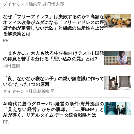
ダイヤモンド編集部,井口慎太郎
なぜ「フリーアドレス」は失敗するのか? 高額な
オフィス改修がムダになる「フリーアドレスの座
席予約が定着しない元凶」と組織の生産性を上げ
る解決策とは
PR
「まさか...」大人も唸る中学生向けテスト! 国語
の得意と苦手を分ける「思い込みの罠」とは?
神田直樹
「夜、なかなか寝ない子」の親が無意識に作って
いる“たった1つの原因”
ダイヤモンド社書籍編集局
AI時代に勝つグローバル経営の条件:海外拠点の
「見えない経営」からの脱却。「二層ERP」と
AIが導く、リアルタイム·データ統合戦略とは
PR