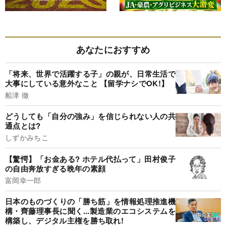
あなたにおすすめ
「将来、世界で活躍する子」の親が、日常生活で
大事にしている意外なこと 【留学ナシでOK!】
船津 徹
どうしても「自分の強み」を信じられない人の共
通点とは?
しずかみちこ
【驚愕】「お金ある? ホテル代払って」田村俊子
の自由奔放すぎる晩年の素顔
富岡幸一郎
日本のものづくりの「勝ち筋」を情報処理推進機
構・齊藤理事長に聞く...製造業のエコシステムを
構築し、デジタル主権を勝ち取れ!