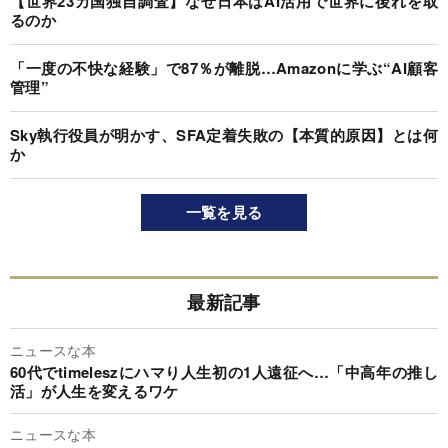
【世界23カ国独自調査】なぜ日本はAI活用で世界に後れを取
るのか
「一度の不快な経験」で87％が離脱…Amazonに学ぶ“AI顧客
管理”
Sky執行役員が明かす、SFA定着失敗の【本質的原因】とは何
か
一覧を見る
最新記事
ニュースな本
60代でtimeleszにハマり人生初の1人遠征へ…「中高年の推し
活」が人生を変えるワケ
ニュースな本