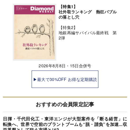
【特集1】
社外取ランキング 熱狂バブル
の落とし穴
【特集2】
地銀再編サバイバル最終戦 第
2弾
2026年8月8日・15日合併号
▶最大で30%OFF お得な定期購読
おすすめの会員限定記事
日揮・千代田化工・東洋エンジが大型案件を「断る経営」に
転換へ、世界で空前のプラントブームも“脱・請負”を加速...収
益基盤として狙う市場とは?