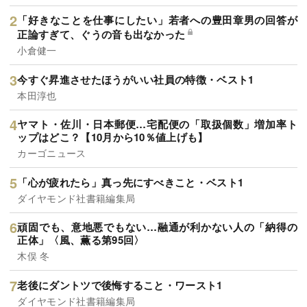
「好きなことを仕事にしたい」若者への豊田章男の回答が
正論すぎて、ぐうの音も出なかった
小倉健一
今すぐ昇進させたほうがいい社員の特徴・ベスト1
本田淳也
ヤマト・佐川・日本郵便…宅配便の「取扱個数」増加率ト
ップはどこ？【10月から10％値上げも】
カーゴニュース
「心が疲れたら」真っ先にすべきこと・ベスト1
ダイヤモンド社書籍編集局
頑固でも、意地悪でもない…融通が利かない人の「納得の
正体」〈風、薫る第95回〉
木俣 冬
老後にダントツで後悔すること・ワースト1
ダイヤモンド社書籍編集局