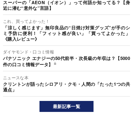
スーパーの「AEON（イオン）」って何語か知ってる？【身
近に潜む“意外な”言語】
これ、買ってよかった！
「涼しく感じます」無印良品の“日焼け対策グッズ”が手のシ
ミ予防に便利！「フィット感が良い」「買ってよかった」
《購入レビュー》
ダイヤモンド・口コミ情報
パナソニック エナジーの50代前半・次長級の年収は？【5000
件の口コミ情報データ】
ニュースな本
クリントンが語ったシロアリ・クモ・人間の「たった1つの共
通点」
最新記事一覧