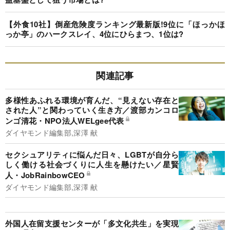
【外食10社】倒産危険度ランキング最新版!9位に「ほっかほ
っか亭」のハークスレイ、4位にひらまつ、1位は?
関連記事
多様性あふれる環境が育んだ、“見えない存在と
された人”と関わっていく生き方／渡部カンコロ
ンゴ清花・NPO法人WELgee代表
ダイヤモンド編集部,深澤 献
セクシュアリティに悩んだ日々、LGBTが自分ら
しく働ける社会づくりに人生を懸けたい／星賢
人・JobRainbowCEO
ダイヤモンド編集部,深澤 献
外国人在留支援センターが「多文化共生」を実現