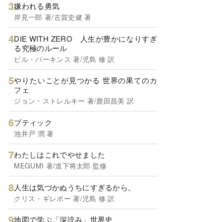
嫌われる勇気
岸見一郎 著/古賀史健 著
DIE WITH ZERO 人生が豊かになりすぎ
る究極のルール
ビル・パーキンス 著/児島 修 訳
やりたいことが見つかる 世界の果てのカ
フェ
ジョン・ストレルキー 著/鹿田昌美 訳
ブティック
池井戸 潤 著
わたしはこれでやせました
MEGUMI 著/道下将太郎 監修
人生は気づかぬうちにすぎるから。
クリス・ギレボー 著/児島 修 訳
地図で学ぶ「深読み」世界史