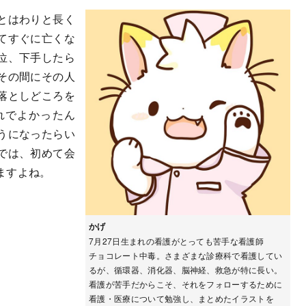
とはわりと長く
てすぐに亡くな
位、下手したら
その間にその人
落としどころを
れでよかったん
うになったらい
では、初めて会
ますよね。
かげ
7月27日生まれの看護がとっても苦手な看護師
チョコレート中毒。さまざまな診療科で看護してい
るが、循環器、消化器、脳神経、救急が特に長い。
看護が苦手だからこそ、それをフォローするために
看護・医療について勉強し、まとめたイラストを