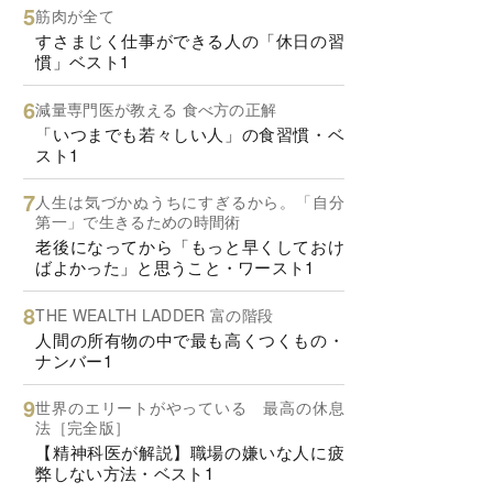
筋肉が全て
すさまじく仕事ができる人の「休日の習
慣」ベスト1
減量専門医が教える 食べ方の正解
「いつまでも若々しい人」の食習慣・ベ
スト1
人生は気づかぬうちにすぎるから。「自分
第一」で生きるための時間術
老後になってから「もっと早くしておけ
ばよかった」と思うこと・ワースト1
THE WEALTH LADDER 富の階段
人間の所有物の中で最も高くつくもの・
ナンバー1
世界のエリートがやっている 最高の休息
法［完全版］
【精神科医が解説】職場の嫌いな人に疲
弊しない方法・ベスト1