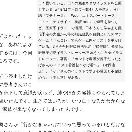
日々描いている。日々の勉強ネタやイラストを公開
しているTwitterはフォロワー数4万人を超え、月刊
誌『プチナース』、Web『エキスパートナース』、
コミュニティサイト「看護 roo!」で連載を持つな
ど、医療系イラストで活躍。日本うんこ学会より配
信予定の大腸がん等の知識普及を目的としたスマホ
でよかった」ま
ゲーム「うんコレ」でもゲーム内イラストを手がけ
な、あれでよか
ている。3学会合同呼吸療法認定士/保健師/元塾講師/
するには、今何
医療美術部イラストレーター/日本うんこ学会イラス
トレーター。著書に『ホントは看護が苦手だったか
ころです。
げさんの イラスト看護帖〜かげ看〜』（永岡書
店）、『かげさんのイラストで学ぶ心電図と不整脈
で心停止したけ
めも』（南江堂）がある。
の患者さんのこ
が低下して意識が戻らず、肺やほかの臓器もやられてしま
続いたんです。生きてはいるが、いつ亡くなるかわからな
ご家族が来なくなってしまったんです。
奥さんが「行かなきゃいけないって思っているけど行けな