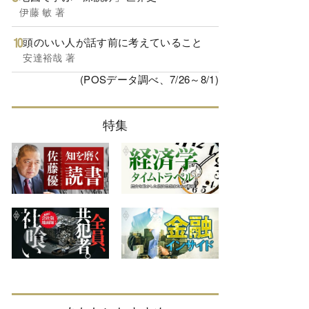
伊藤 敏 著
頭のいい人が話す前に考えていること
安達裕哉 著
(POSデータ調べ、7/26～8/1)
特集