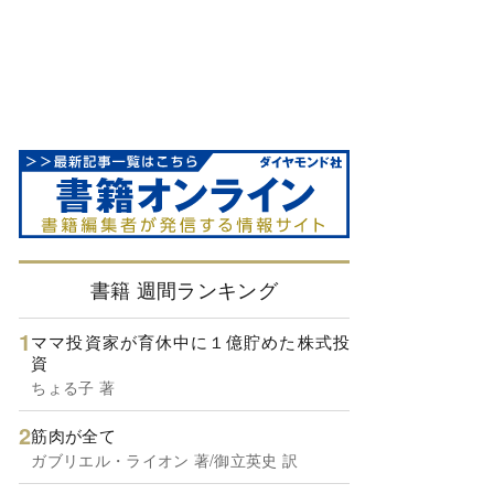
書籍 週間ランキング
ママ投資家が育休中に１億貯めた株式投
資
ちょる子 著
筋肉が全て
ガブリエル・ライオン 著/御立英史 訳