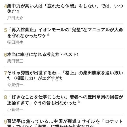
集中力が高い人は「疲れたら休憩」をしない。では、いつ
休む？
戸田大介
「再入館禁止」イオンモールの“完璧”なマニュアルが人命
を守れなかったワケ
窪田順生
本当に幸せになれる考え方・ベスト1
柴田賢三
そりゃ秀吉が出世するわ…「格上」の柴田勝家を追い抜い
た〈根回し力〉がエグすぎた
今泉慎一
「好きなことを仕事にしたい」若者への豊田章男の回答が
正論すぎて、ぐうの音も出なかった
小倉健一
習近平は焦っている…中国が弾道ミサイルを「ロケット
軍」ではなく「海軍」に撃たせた切実なワケ