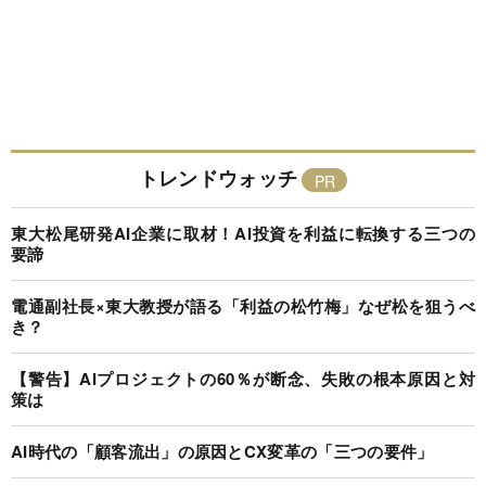
トレンドウォッチ
東大松尾研発AI企業に取材！AI投資を利益に転換する三つの
要諦
電通副社長×東大教授が語る「利益の松竹梅」なぜ松を狙うべ
き？
【警告】AIプロジェクトの60％が断念、失敗の根本原因と対
策は
AI時代の「顧客流出」の原因とCX変革の「三つの要件」