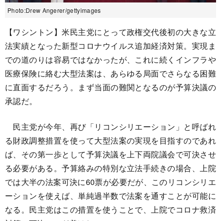
Photo:Drew Angerer/gettyimages
【ワシントン】米民主党にとって政権交代後初の大きな立
法実績となった新型コロナウイルス追加経済対策。実現ま
での道のりは容易ではなかったが、これに続くインフラや
医療保険に絡む大型法案は、あらゆる局面でさらなる困難
に直面するだろう。まず当面の難関となるのが予算決議の
承認だ。
民主党が今年、再び「リコンシリエーション」と呼ばれ
る財政調整措置を使って大型法案の実現を目指すのであれ
ば、その第一歩として予算決議を上下両院議会で可決させ
る必要がある。予算絡みの特別な立法手続きの場合、上院
では大半の法案可決に60票が必要だが、このリコンシリエ
ーションを使えば、単純過半数で法案を通すことが可能に
なる。民主党はこの措置を使うことで、上院でコロナ救済