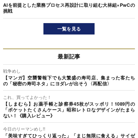
AIを前提とした業務プロセス再設計に取り組む大林組×PwCの
挑戦
一覧を見る
最新記事
戦争めし
【マンガ】空襲警報下でも大繁盛の寿司店、集まった客たち
の「秘密の寿司ネタ」にヨダレが出そう〈再配信〉
これ、買ってよかった！
【しまむら】お薬手帳と診察券45枚がスッポリ！1089円の
「ポケットたくさんケース」昭和レトロなデザインがたまら
ない！《購入レビュー》
今日のリーマンめし!!
「美味すぎてひっくり返った」「まじ無限に食える」サイゼ