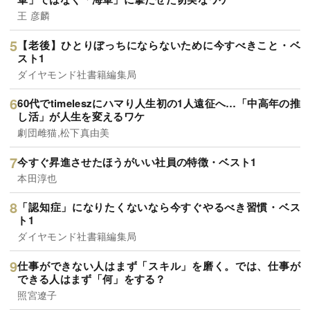
王 彦麟
【老後】ひとりぼっちにならないために今すべきこと・ベ
スト1
ダイヤモンド社書籍編集局
60代でtimeleszにハマり人生初の1人遠征へ…「中高年の推
し活」が人生を変えるワケ
劇団雌猫,松下真由美
今すぐ昇進させたほうがいい社員の特徴・ベスト1
本田淳也
「認知症」になりたくないなら今すぐやるべき習慣・ベス
ト1
ダイヤモンド社書籍編集局
仕事ができない人はまず「スキル」を磨く。では、仕事が
できる人はまず「何」をする？
照宮遼子