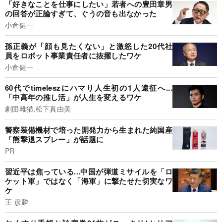
「好きなことを仕事にしたい」若者への豊田章男
の回答が正論すぎて、ぐうの音も出なかった
小倉健一
孫正義が「顔も見たくない」と激怒した20代社
員をロボット事業責任者に抜擢したワケ
小倉健一
60代でtimeleszにハマり人生初の1人遠征へ...
「中高年の推し活」が人生を変えるワケ
劇団雌猫,松下真由美
警察装備機材で培った開発力から生まれた純国産
「熊撃退スプレー」が話題に
PR
習近平は焦っている...中国が弾道ミサイルを「ロ
ケット軍」ではなく「海軍」に撃たせた切実なワ
ケ
王 彦麟