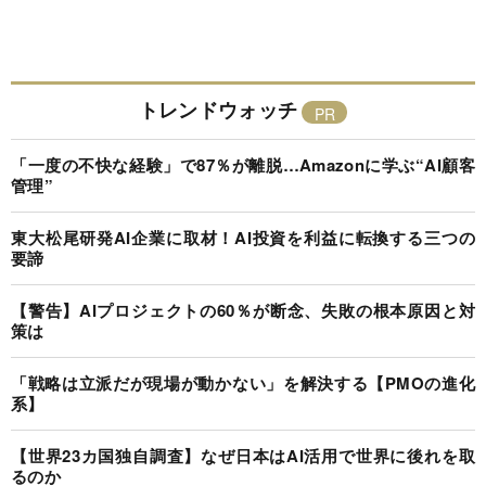
トレンドウォッチ
「一度の不快な経験」で87％が離脱…Amazonに学ぶ“AI顧客
管理”
東大松尾研発AI企業に取材！AI投資を利益に転換する三つの
要諦
【警告】AIプロジェクトの60％が断念、失敗の根本原因と対
策は
「戦略は立派だが現場が動かない」を解決する【PMOの進化
系】
【世界23カ国独自調査】なぜ日本はAI活用で世界に後れを取
るのか