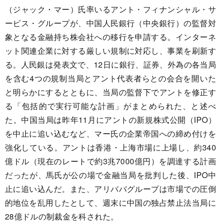
（ジャック・マー）氏率いるアント・フィナンシャル・サ
ービス・グループが、中国人民銀行（中央銀行）の監督対
象となる金融持ち株会社への移行を申請する。インターネ
ット関連企業に対する厳しい規制に対応し、事業を刷新す
る。人民銀は発表文で、12日に銀行、証券、外為の各当局
を含む4つの規制当局とアント代表者らとの会合を開いた
と明らかにするとともに、当局の監督下でアントを修正す
る「包括的で実行可能な計画」がまとめられた、と述べ
た。中国当局は昨年11月にアントの新規株式公開（IPO）
を中止に追い込むなど、マー氏の企業帝国への締め付けを
強化している。アントは香港・上海市場に上場し、約340
億ドル（現在のレートで約3兆7000億円）を調達する計画
だったが、馬氏が公の場で金融当局を批判した後、IPO中
止に追い込んだ。また、アリババグループは市場での圧倒
的地位を乱用したとして、週末に中国の独占禁止法当局に
28億ドルの制裁金を科された。