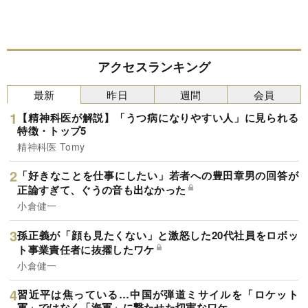
アクセスランキング
最新
昨日
週間
会員
【精神科医が解説】「うつ病になりやすい人」に見られる
特徴・トップ5
精神科医 Tomy
「好きなことを仕事にしたい」若者への豊田章男の回答が
正論すぎて、ぐうの音も出なかった
小倉健一
孫正義が「顔も見たくない」と激怒した20代社員をロボッ
ト事業責任者に抜擢したワケ
小倉健一
習近平は焦っている…中国が弾道ミサイルを「ロケット
軍」ではなく「海軍」に撃たせた切実なワケ