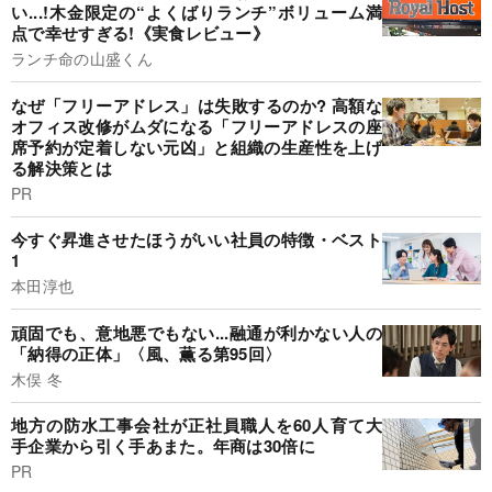
い...!木金限定の“よくばりランチ”ボリューム満
点で幸せすぎる!《実食レビュー》
ランチ命の山盛くん
なぜ「フリーアドレス」は失敗するのか? 高額な
オフィス改修がムダになる「フリーアドレスの座
席予約が定着しない元凶」と組織の生産性を上げ
る解決策とは
PR
今すぐ昇進させたほうがいい社員の特徴・ベスト
1
本田淳也
頑固でも、意地悪でもない...融通が利かない人の
「納得の正体」〈風、薫る第95回〉
木俣 冬
地方の防水工事会社が正社員職人を60人育て大
手企業から引く手あまた。年商は30倍に
PR