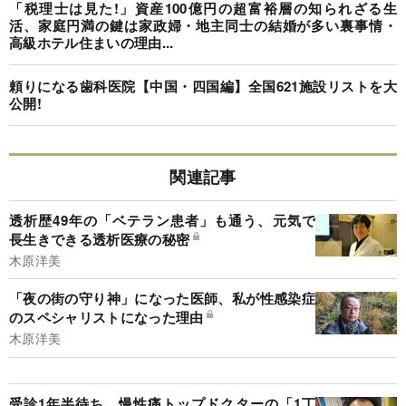
「税理士は見た!」資産100億円の超富裕層の知られざる生
活、家庭円満の鍵は家政婦・地主同士の結婚が多い裏事情・
高級ホテル住まいの理由...
頼りになる歯科医院【中国・四国編】全国621施設リストを大
公開!
関連記事
透析歴49年の「ベテラン患者」も通う、元気で
長生きできる透析医療の秘密
木原洋美
「夜の街の守り神」になった医師、私が性感染症
のスペシャリストになった理由
木原洋美
受診1年半待ち、慢性痛トップドクターの「1丁