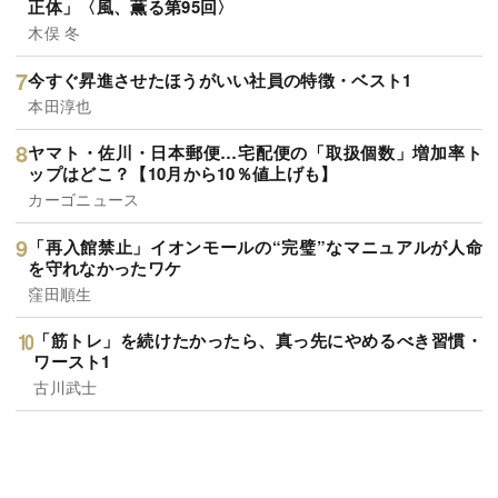
正体」〈風、薫る第95回〉
木俣 冬
今すぐ昇進させたほうがいい社員の特徴・ベスト1
本田淳也
ヤマト・佐川・日本郵便…宅配便の「取扱個数」増加率ト
ップはどこ？【10月から10％値上げも】
カーゴニュース
「再入館禁止」イオンモールの“完璧”なマニュアルが人命
を守れなかったワケ
窪田順生
「筋トレ」を続けたかったら、真っ先にやめるべき習慣・
ワースト1
古川武士