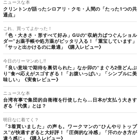
ニュースな本
クリントンが語ったシロアリ・クモ・人間の「たった1つの共
通点」
これ、買ってよかった！
「色・大きさ・形すべて好み」GUの“収納力ばつぐんショル
ダー”お薬手帳や処方薬がピッタリ入る！「重宝しています」
「サッと出かけるのに最適」《購入レビュー》
今日のリーマンめし!!
「良い意味で期待を裏切られた」なか卯の“まぐろ2倍どんぶ
り”食べ応えがスゴすぎる！「お腹いっぱい」「シンプルに美
味しい」《実食レビュー》
ニュースな本
台湾有事で集団的自衛権を行使したら…日本が支払う大きす
ぎる「代償」とは？
明日なに着てく？
「3着買いました」の声も。ワークマンの“ひんやりトップ
ス”が快適すぎると大好評！「圧倒的な冷感」「汗のかき方が
違う感じ」《購入レビュー》