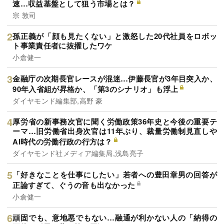
速…収益基盤として狙う市場とは？
宗 敦司
孫正義が「顔も見たくない」と激怒した20代社員をロボッ
ト事業責任者に抜擢したワケ
小倉健一
金融庁の次期長官レースが混迷…伊藤長官が3年目突入か、
90年入省組が昇格か、「第3のシナリオ」も浮上
ダイヤモンド編集部,高野 豪
厚労省の新事務次官に聞く労働政策36年史と今後の重要テ
ーマ…旧労働省出身次官は11年ぶり、裁量労働制見直しや
AI時代の労働行政の行方は？
ダイヤモンド社メディア編集局,浅島亮子
「好きなことを仕事にしたい」若者への豊田章男の回答が
正論すぎて、ぐうの音も出なかった
小倉健一
頑固でも、意地悪でもない…融通が利かない人の「納得の