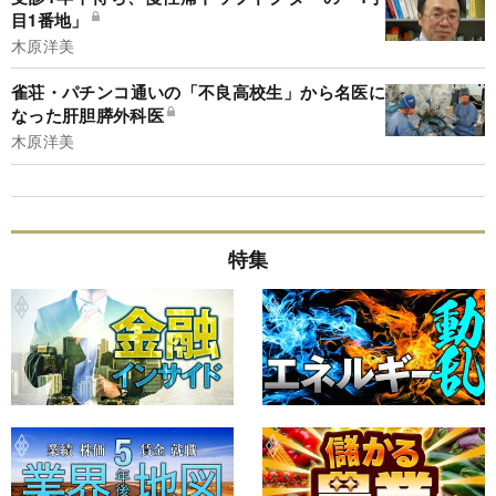
目1番地」
木原洋美
雀荘・パチンコ通いの「不良高校生」から名医に
なった肝胆膵外科医
木原洋美
特集