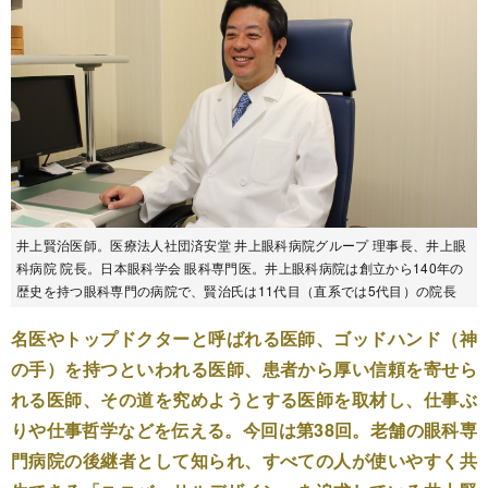
井上賢治医師。医療法人社団済安堂 井上眼科病院グループ 理事長、井上眼
科病院 院長。日本眼科学会 眼科専門医。井上眼科病院は創立から140年の
歴史を持つ眼科専門の病院で、賢治氏は11代目（直系では5代目）の院長
名医やトップドクターと呼ばれる医師、ゴッドハンド（神
の手）を持つといわれる医師、患者から厚い信頼を寄せら
れる医師、その道を究めようとする医師を取材し、仕事ぶ
りや仕事哲学などを伝える。今回は第38回。老舗の眼科専
門病院の後継者として知られ、すべての人が使いやすく共