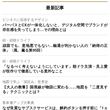
最新記事
ビジネスに拡張するデザイン
パーパスとCXが一体化しないと、デジタル空間でブランドが
存在感を失ってしまう…その理由とは
続・続朝ドライフ
頑固でも、意地悪でもない…融通が利かない人の「納得の正
体」〈風、薫る第95回〉
続・続朝ドライフ
「なるべく考えないようにしています」朝ドラ主演・見上愛
が役作りで徹底している意外なこと
地図で学ぶ「深読み」世界史
【大人の教養】国境線が物語に変わる……地図を「二度見す
る」テクニックとは？
客単価アップ大事典
なぜ良質なサブスクサービスは、解約ボタンを押す前に「1ヵ