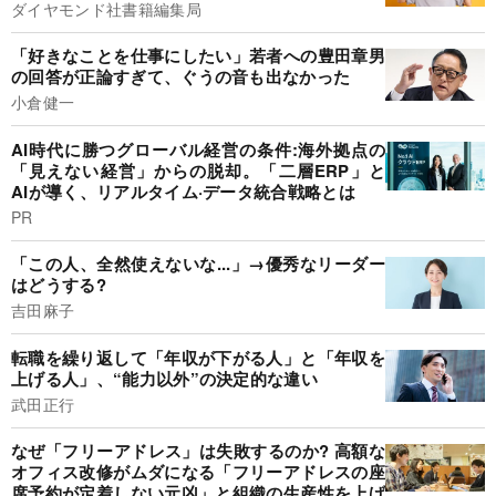
ダイヤモンド社書籍編集局
「好きなことを仕事にしたい」若者への豊田章男
の回答が正論すぎて、ぐうの音も出なかった
小倉健一
AI時代に勝つグローバル経営の条件:海外拠点の
「見えない経営」からの脱却。「二層ERP」と
AIが導く、リアルタイム·データ統合戦略とは
PR
「この人、全然使えないな...」→優秀なリーダー
はどうする?
吉田麻子
転職を繰り返して「年収が下がる人」と「年収を
上げる人」、“能力以外”の決定的な違い
武田正行
なぜ「フリーアドレス」は失敗するのか? 高額な
オフィス改修がムダになる「フリーアドレスの座
席予約が定着しない元凶」と組織の生産性を上げ