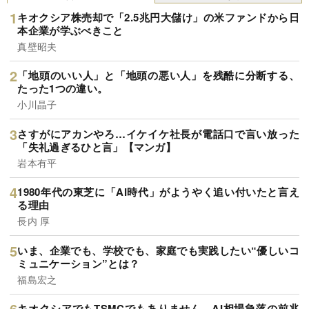
キオクシア株売却で「2.5兆円大儲け」の米ファンドから日
本企業が学ぶべきこと
真壁昭夫
「地頭のいい人」と「地頭の悪い人」を残酷に分断する、
たった1つの違い。
小川晶子
さすがにアカンやろ…イケイケ社長が電話口で言い放った
「失礼過ぎるひと言」【マンガ】
岩本有平
1980年代の東芝に「AI時代」がようやく追い付いたと言え
る理由
長内 厚
いま、企業でも、学校でも、家庭でも実践したい“優しいコ
ミュニケーション”とは？
福島宏之
キオクシアでもTSMCでもありません…AI相場急落の前兆