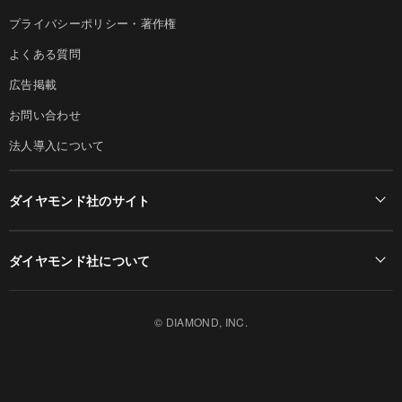
プライバシーポリシー・著作権
よくある質問
広告掲載
お問い合わせ
法人導入について
ダイヤモンド社のサイト
Diamond Online(English)
ダイヤモンド社について
週刊ダイヤモンド
ダイヤモンド社TOP
DIAMONDハーバード・ビジネス・レビュー
© DIAMOND, INC.
会社概要
ダイヤモンドZAi（デジタル版）
採用情報
書籍オンライン
お知らせ
ザイ・オンライン