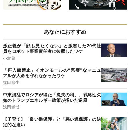
あなたにおすすめ
孫正義が「顔も見たくない」と激怒した20代社
員をロボット事業責任者に抜擢したワケ
小倉健一
「再入館禁止」イオンモールの“完璧”なマニュ
アルが人命を守れなかったワケ
窪田順生
中東混乱でロシアが得た「漁夫の利」、戦略性欠
如のトランプエネルギー政策が招いた逆風
浅岡嵩博
【子育て】「良い過保護」と「悪い過保護」の決
定的な違い