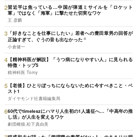
習近平は焦っている…中国が弾道ミサイルを「ロケット
軍」ではなく「海軍」に撃たせた切実なワケ
王 彦麟
「好きなことを仕事にしたい」若者への豊田章男の回答が
正論すぎて、ぐうの音も出なかった
小倉健一
【精神科医が解説】「うつ病になりやすい人」に見られる
特徴・トップ5
精神科医 Tomy
【老後】ひとりぼっちにならないために今すべきこと・ベ
スト1
ダイヤモンド社書籍編集局
60代でtimeleszにハマり人生初の1人遠征へ…「中高年の推
し活」が人生を変えるワケ
劇団雌猫,松下真由美
稲盛和夫が語った「管理職の素質がない人」のあまりに明