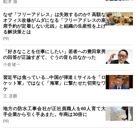
船津 徹
なぜ「フリーアドレス」は失敗するのか? 高額な
オフィス改修がムダになる「フリーアドレスの座
席予約が定着しない元凶」と組織の生産性を上げ
る解決策とは
PR
「好きなことを仕事にしたい」若者への豊田章男
の回答が正論すぎて、ぐうの音も出なかった
小倉健一
習近平は焦っている...中国が弾道ミサイルを「ロ
ケット軍」ではなく「海軍」に撃たせた切実なワ
ケ
王 彦麟
地方の防水工事会社が正社員職人を60人育て大
手企業から引く手あまた。年商は30倍に
PR