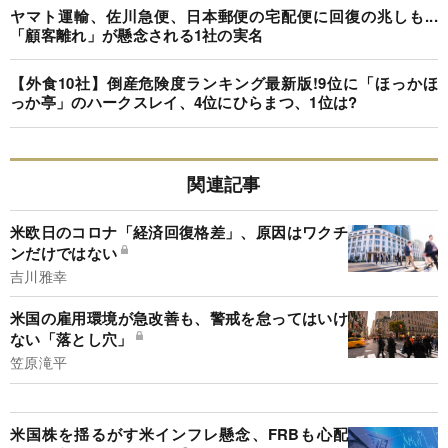
ヤマト運輸、佐川急便、日本郵便の宅配便に回復の兆しも...
「顧客離れ」が懸念される1社の実名
【外食10社】倒産危険度ランキング最新版!9位に「ほっかほ
っか亭」のハークスレイ、4位にひらまつ、1位は?
関連記事
米欧日のコロナ「経済回復格差」、原因はワクチ
ンだけではない
吉川雅幸
米国の雇用環境が急改善も、警戒を怠ってはいけ
ない「落とし穴」
笠原滝平
米国株を揺るがす米インフレ懸念、FRBも心配