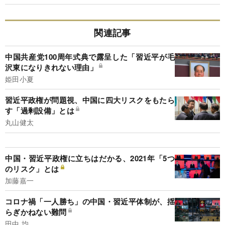
関連記事
中国共産党100周年式典で露呈した「習近平が毛
沢東になりきれない理由」
姫田小夏
習近平政権が問題視、中国に四大リスクをもたら
す「過剰設備」とは
丸山健太
中国・習近平政権に立ちはだかる、2021年「5つ
のリスク」とは
加藤嘉一
コロナ禍「一人勝ち」の中国・習近平体制が、揺
らぎかねない難問
田中 均