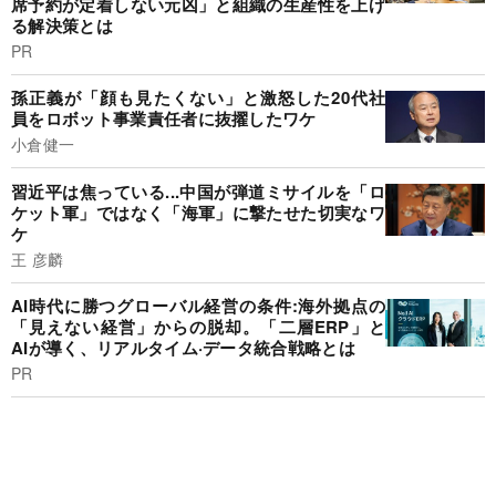
席予約が定着しない元凶」と組織の生産性を上げ
る解決策とは
PR
孫正義が「顔も見たくない」と激怒した20代社
員をロボット事業責任者に抜擢したワケ
小倉健一
習近平は焦っている...中国が弾道ミサイルを「ロ
ケット軍」ではなく「海軍」に撃たせた切実なワ
ケ
王 彦麟
AI時代に勝つグローバル経営の条件:海外拠点の
「見えない経営」からの脱却。「二層ERP」と
AIが導く、リアルタイム·データ統合戦略とは
PR