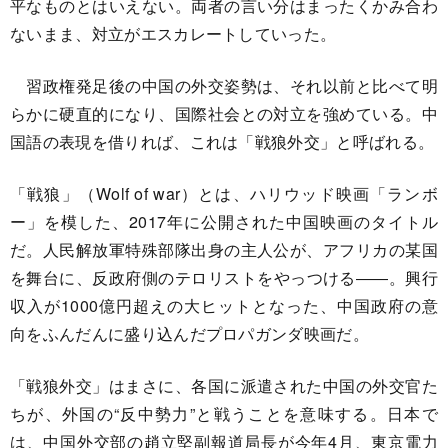
平なものとはいえない。両者の言い分はまったくかみ合わ
ないまま、対立がエスカレートしていった。
習政権発足後の中国の外交姿勢は、それ以前と比べて明
らかに硬直的になり、国際社会との対立を強めている。中
国語の表現を借りれば、これは「戦狼外交」と呼ばれる。
「戦狼」（Wolf of war）とは、ハリウッド映画「ランボ
ー」を模した、2017年に公開された中国映画のタイトル
だ。人民解放軍特殊部隊出身の主人公が、アフリカの某国
を舞台に、反政府側のテロリストをやっつける――。興行
収入が1000億円超えの大ヒットとなった、中国政府の意
向をふんだんに盛り込んだプロパガンダ映画だ。
「戦狼外交」はまさに、各国に派遣された中国の外交官た
ちが、外国の“反中勢力”と戦うことを意味する。日本で
は、中国外交部の趙立堅副報道局長が今年4月、東京電力