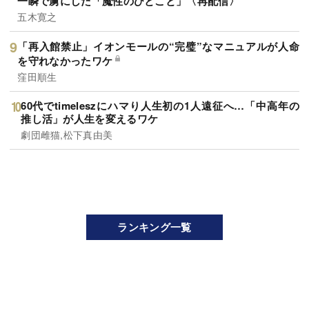
一瞬で虜にした「魔性のひとこと」〈再配信〉
五木寛之
「再入館禁止」イオンモールの“完璧”なマニュアルが人命
を守れなかったワケ
窪田順生
60代でtimeleszにハマり人生初の1人遠征へ…「中高年の
推し活」が人生を変えるワケ
劇団雌猫,松下真由美
ランキング一覧