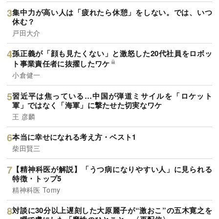
集中力が高い人は「疲れたら休憩」をしない。では、いつ
休む？
戸田大介
孫正義が「顔も見たくない」と激怒した20代社員をロボッ
ト事業責任者に抜擢したワケ
小倉健一
習近平は焦っている…中国が弾道ミサイルを「ロケット
軍」ではなく「海軍」に撃たせた切実なワケ
王 彦麟
本当に幸せになれる考え方・ベスト1
柴田賢三
【精神科医が解説】「うつ病になりやすい人」に見られる
特徴・トップ5
精神科医 Tomy
対談に30分以上遅刻した大原麗子が“激おこ”の五木寛之を