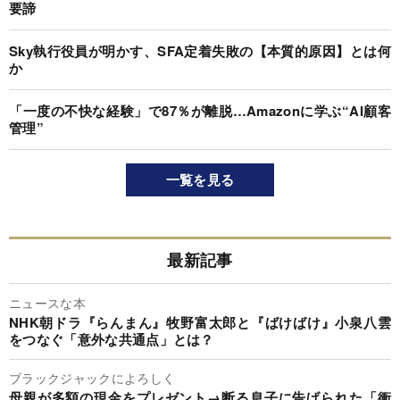
要諦
Sky執行役員が明かす、SFA定着失敗の【本質的原因】とは何
か
「一度の不快な経験」で87％が離脱…Amazonに学ぶ“AI顧客
管理”
一覧を見る
最新記事
ニュースな本
NHK朝ドラ『らんまん』牧野富太郎と『ばけばけ』小泉八雲
をつなぐ「意外な共通点」とは？
ブラックジャックによろしく
母親が多額の現金をプレゼント→断る息子に告げられた「衝