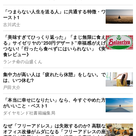
「つまらない人生を送る人」に共通する特徴・ワ
ースト1
古川武士
「美味すぎてひっくり返った」「まじ無限に食え
る」サイゼリヤの“250円デザート”幸福感がえげ
つない!「行ったら食べずにはいられない」《実
食レビュー》
ランチ命の山盛くん
集中力が高い人は「疲れたら休憩」をしない。で
は、いつ休む?
戸田大介
「本当に幸せになりたい」なら、今すぐやめた方
がいいこと・ベスト1
ダイヤモンド社書籍編集局
なぜ「フリーアドレス」は失敗するのか? 高額な
オフィス改修がムダになる「フリーアドレスの座