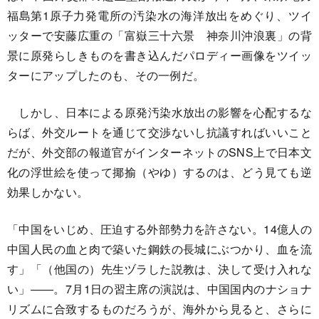
福島第1原子力発電所の汚染水の海洋放出をめぐり、ツイ
ッターで安藤広重の「富嶽三十六景 神奈川沖浪裏」の背
景に原発らしきものを書き込んだパロディー画像をツイッ
ターにアップしたのも、その一例だ。
しかし、日本による原発汚染水放出の影響を心配するな
らば、外交ルートを通じて交渉ないし抗議すればいいこと
だが、外交部の報道官がインターネットのSNS上で日本文
化の浮世絵を使って揶揄（やゆ）するのは、どう見ても逆
効果しかない。
「中国をいじめ、圧迫する外部勢力を許さない。14億人の
中国人民の血と肉で築いた鋼鉄の長城にぶつかり、血を流
す」「（他国の）先生ヅラした説教は、決して受け入れな
い」――。7月1日の習主席の演説は、中国国内のナショナ
リズムに合致するものだろうが、海外から見ると、さらに