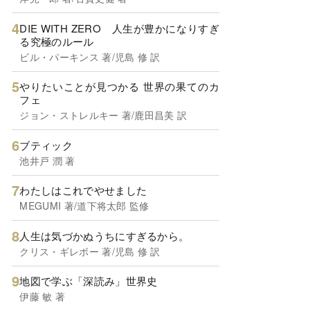
DIE WITH ZERO 人生が豊かになりすぎ
る究極のルール
ビル・パーキンス 著/児島 修 訳
やりたいことが見つかる 世界の果てのカ
フェ
ジョン・ストレルキー 著/鹿田昌美 訳
ブティック
池井戸 潤 著
わたしはこれでやせました
MEGUMI 著/道下将太郎 監修
人生は気づかぬうちにすぎるから。
クリス・ギレボー 著/児島 修 訳
地図で学ぶ「深読み」世界史
伊藤 敏 著