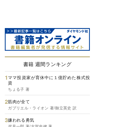
書籍 週間ランキング
ママ投資家が育休中に１億貯めた株式投
資
ちょる子 著
筋肉が全て
ガブリエル・ライオン 著/御立英史 訳
嫌われる勇気
岸見一郎 著/古賀史健 著