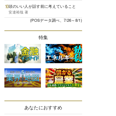
頭のいい人が話す前に考えていること
安達裕哉 著
(POSデータ調べ、7/26～8/1)
特集
あなたにおすすめ