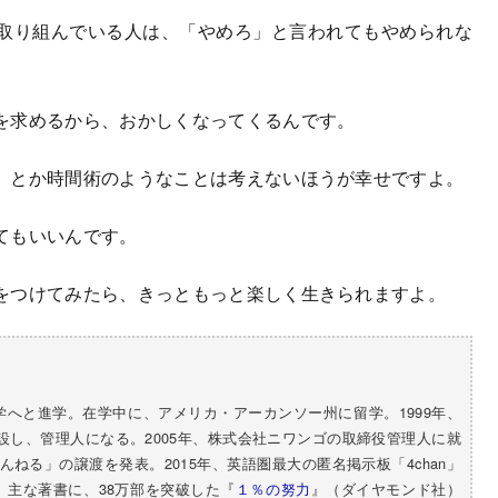
取り組んでいる人は、「やめろ」と言われてもやめられな
を求めるから、おかしくなってくるんです。
」とか時間術のようなことは考えないほうが幸せですよ。
てもいいんです。
をつけてみたら、きっともっと楽しく生きられますよ。
学へと進学。在学中に、アメリカ・アーカンソー州に留学。1999年、
設し、管理人になる。2005年、株式会社ニワンゴの取締役管理人に就
んねる」の譲渡を発表。2015年、英語圏最大の匿名掲示板「4chan」
。主な著書に、38万部を突破した『
１％の努力
』（ダイヤモンド社）