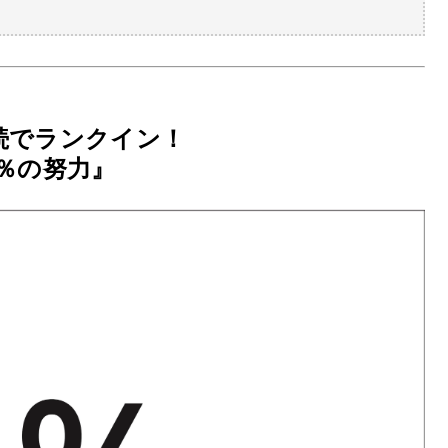
続でランクイン！
％の努力
』