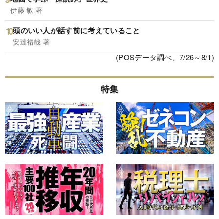
伊藤 敏 著
頭のいい人が話す前に考えていること
安達裕哉 著
(POSデータ調べ、7/26～8/1)
特集