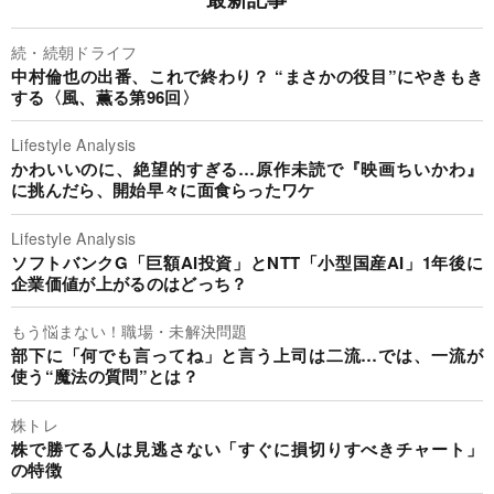
続・続朝ドライフ
中村倫也の出番、これで終わり？ “まさかの役目”にやきもき
する〈風、薫る第96回〉
Lifestyle Analysis
かわいいのに、絶望的すぎる…原作未読で『映画ちいかわ』
に挑んだら、開始早々に面食らったワケ
Lifestyle Analysis
ソフトバンクG「巨額AI投資」とNTT「小型国産AI」1年後に
企業価値が上がるのはどっち？
もう悩まない！職場・未解決問題
部下に「何でも言ってね」と言う上司は二流…では、一流が
使う“魔法の質問”とは？
株トレ
株で勝てる人は見逃さない「すぐに損切りすべきチャート」
の特徴