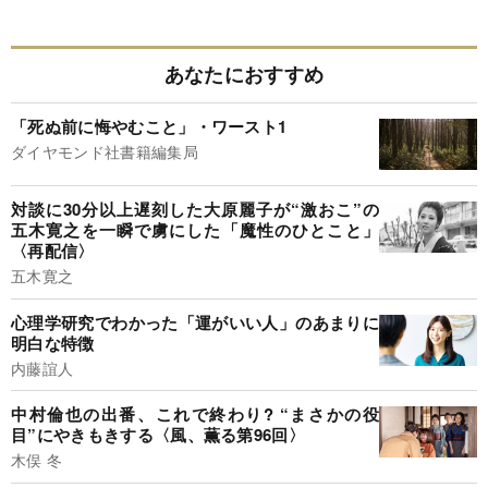
あなたにおすすめ
「死ぬ前に悔やむこと」・ワースト1
ダイヤモンド社書籍編集局
対談に30分以上遅刻した大原麗子が“激おこ”の
五木寛之を一瞬で虜にした「魔性のひとこと」
〈再配信〉
五木寛之
心理学研究でわかった「運がいい人」のあまりに
明白な特徴
内藤誼人
中村倫也の出番、これで終わり? “まさかの役
目”にやきもきする〈風、薫る第96回〉
木俣 冬