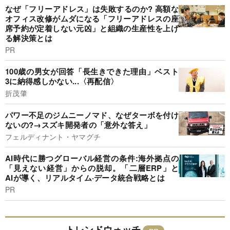
なぜ「フリーアドレス」は失敗するのか? 高額な
オフィス改修がムダになる「フリーアドレスの座
席予約が定着しない元凶」と組織の生産性を上げ
る解決策とは
PR
100歳の男女が回答「長生きできた理由」ベスト
3に納得感しかない...〈再配信〉
折茂肇
パワー不足のジムニーノマド、なぜターボを付け
ないの?→スズキ開発者の「意外な答え」
フェルディナント・ヤマグチ
AI時代に勝つグローバル経営の条件:海外拠点の
「見えない経営」からの脱却。「二層ERP」と
AIが導く、リアルタイム·データ統合戦略とは
PR
トレンドウォッチ