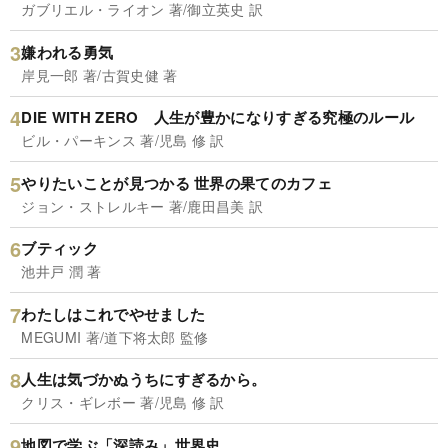
ガブリエル・ライオン 著/御立英史 訳
嫌われる勇気
岸見一郎 著/古賀史健 著
DIE WITH ZERO 人生が豊かになりすぎる究極のルール
ビル・パーキンス 著/児島 修 訳
やりたいことが見つかる 世界の果てのカフェ
ジョン・ストレルキー 著/鹿田昌美 訳
ブティック
池井戸 潤 著
わたしはこれでやせました
MEGUMI 著/道下将太郎 監修
人生は気づかぬうちにすぎるから。
クリス・ギレボー 著/児島 修 訳
地図で学ぶ「深読み」世界史