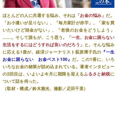
ほとんどの人に共通する悩み、それは
「お金の悩み」
だ。
「お小遣いが足りない」、「毎月家計が赤字」、「家を買
いたいけど頭金がない」、「老後のお金をどうしよう」
……。そして誰もが、こう思う。
「一生、お金に困らない
生活をするにはどうすれば良いのだろう」
と。そんな悩み
に応える1冊が、経済ジャーナリスト荻原博子氏の
『
一
生
お金に困らない お金ベスト100
』
だ。この1冊に、いろ
いろなお金の秘策が詰め込まれている。著者インタビュー
の2回目は、いよいよ今月に期限を迎える
ふるさと納税
に
ついて話を伺った。
（取材・構成／鈴木雅光、撮影／疋田千里）