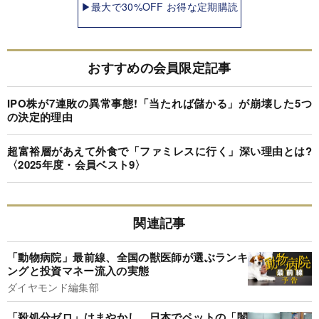
▶最大で30%OFF お得な定期購読
おすすめの会員限定記事
IPO株が7連敗の異常事態!「当たれば儲かる」が崩壊した5つ
の決定的理由
超富裕層があえて外食で「ファミレスに行く」深い理由とは?
〈2025年度・会員ベスト9〉
関連記事
「動物病院」最前線、全国の獣医師が選ぶランキ
ングと投資マネー流入の実態
ダイヤモンド編集部
「殺処分ゼロ」はまやかし、日本でペットの「闇