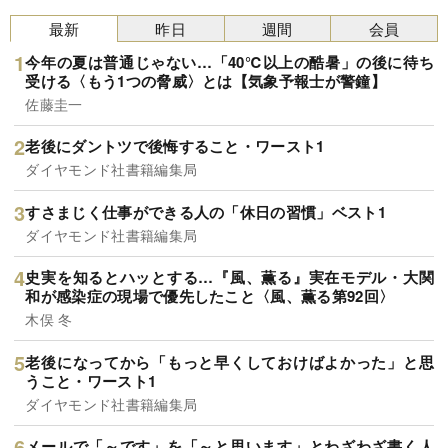
最新
昨日
週間
会員
今年の夏は普通じゃない…「40℃以上の酷暑」の後に待ち
受ける〈もう1つの脅威〉とは【気象予報士が警鐘】
佐藤圭一
老後にダントツで後悔すること・ワースト1
ダイヤモンド社書籍編集局
すさまじく仕事ができる人の「休日の習慣」ベスト1
ダイヤモンド社書籍編集局
史実を知るとハッとする…『風、薫る』実在モデル・大関
和が感染症の現場で優先したこと〈風、薫る第92回〉
木俣 冬
老後になってから「もっと早くしておけばよかった」と思
うこと・ワースト1
ダイヤモンド社書籍編集局
メールで「～です」を「～と思います」とわざわざ書く人