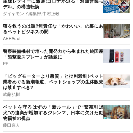
生保レディーに激震!コロナが迫る「対面営業モ
デル」の構造転換
ダイヤモンド編集部,中村正毅
猫を救うのは誰?無責任な「かわいい」の裏にあ
るペットビジネスの闇
AERAdot.
警察装備機材で培った開発力から生まれた純国産
「熊撃退スプレー」が話題に
PR
「ビッグモーターより悪質」と批判殺到!ペット
業者めぐる新潮報道、ペットショップの生体販売
は禁止すべき?
武藤弘樹
ペットを守るはずの「新ルール」で“繁殖引退
犬”の遺棄が増加するジレンマ、日本に欠けた動
物福祉の視点
藤田康人