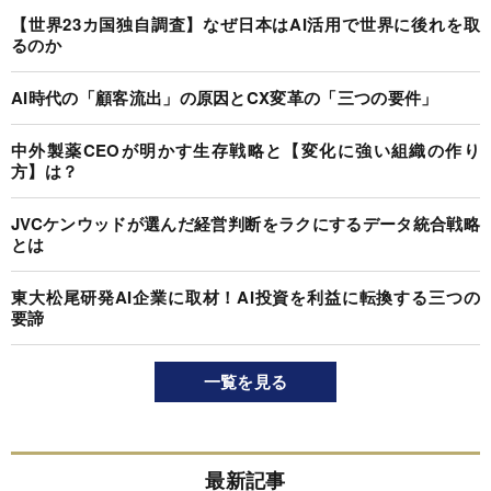
【世界23カ国独自調査】なぜ日本はAI活用で世界に後れを取
るのか
AI時代の「顧客流出」の原因とCX変革の「三つの要件」
中外製薬CEOが明かす生存戦略と【変化に強い組織の作り
方】は？
JVCケンウッドが選んだ経営判断をラクにするデータ統合戦略
とは
東大松尾研発AI企業に取材！AI投資を利益に転換する三つの
要諦
一覧を見る
最新記事