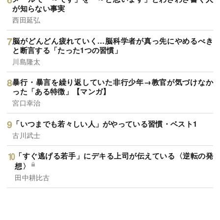
が知らない事実
西田延弘
脳がどんどん疲れていく…脳科学者が真っ先にやめるべき
と断言する「たった1つの習慣」
川島隆太
暴行・暴言を繰り返していた非行少年→教官が気づけなか
った「ある特徴」【マンガ】
宮口幸治
「いつまでも若々しい人」がやっている習慣・ベスト1
古川武士
「すぐ逃げる若手」にデキる上司が伝えている〈逆転の発
想〉
田中耕比古