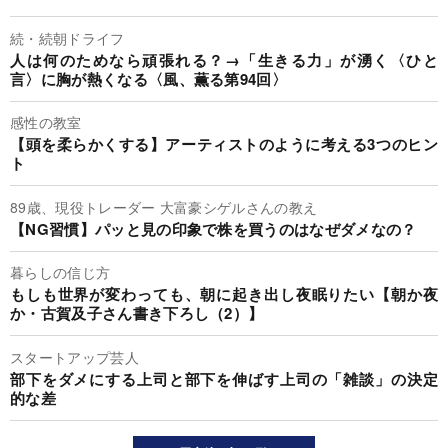
続・続朝ドライフ
人は何のためなら頑張れる？→「生きる力」が湧く〈ひと
言〉に胸が熱くなる〈風、薫る第94回〉
感性の教室
【頭を柔らかくする】アーティストのように考える3つのヒン
ト
89歳、現役トレーダー 大富豪シゲルさんの教え
【NG習慣】パッと見の印象で株を買うのはなぜダメなの？
暮らしの信じ方
もしも世界が変わっても、朝に起き出し夜眠りたい【朝か夜
か・古賀及子さん書き下ろし（2）】
スタートアップ芸人
部下をダメにする上司と部下を伸ばす上司の「雑談」の決定
的な差