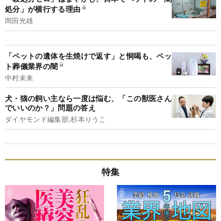
処分」が横行する理由
岡田光雄
「ペットの遺体を生焼けで返す」と恫喝も、ペッ
ト葬儀業界の闇
中村未来
犬・猫の飼い主なら一度は悩む、「この獣医さん
でいいのか？」問題の答え
ダイヤモンド編集部,杉本りうこ
特集