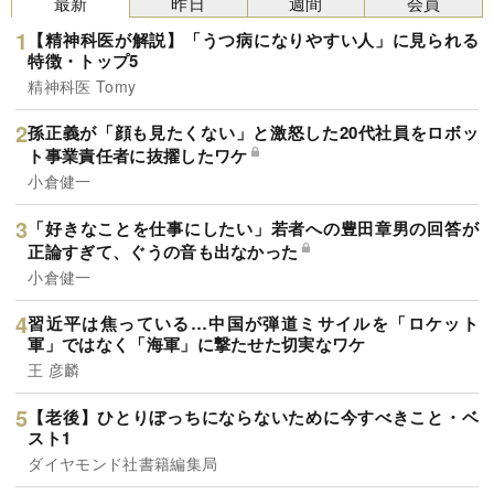
最新
昨日
週間
会員
【精神科医が解説】「うつ病になりやすい人」に見られる
特徴・トップ5
精神科医 Tomy
孫正義が「顔も見たくない」と激怒した20代社員をロボッ
ト事業責任者に抜擢したワケ
小倉健一
「好きなことを仕事にしたい」若者への豊田章男の回答が
正論すぎて、ぐうの音も出なかった
小倉健一
習近平は焦っている…中国が弾道ミサイルを「ロケット
軍」ではなく「海軍」に撃たせた切実なワケ
王 彦麟
【老後】ひとりぼっちにならないために今すべきこと・ベ
スト1
ダイヤモンド社書籍編集局