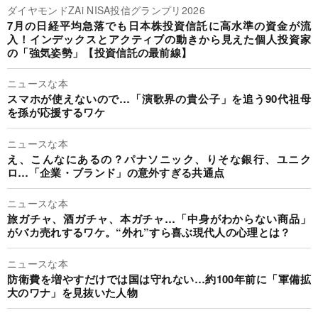
ダイヤモンドZAi NISA投信グランプリ2026
7月の日経平均急落でも日本株投資信託に高水準の資金が流
入！インデックスとアクティブの動きから見えた個人投資家
の「強気姿勢」【投資信託の最前線】
ニュースな本
スマホが使えないので…「演歌界の貴公子」を追う90代祖母
を孫が応援するワケ
ニュースな本
え、こんなにあるの？パナソニック、りそな銀行、ユニク
ロ…「企業・ブランド」の意外すぎる共通点
ニュースな本
旅ガチャ、酒ガチャ、本ガチャ…「中身がわからない商品」
がバカ売れするワケ。“外れ”すら喜ぶ現代人の心理とは？
ニュースな本
防衛費を増やすだけでは国は守れない…約100年前に「軍備拡
大のワナ」を見抜いた人物