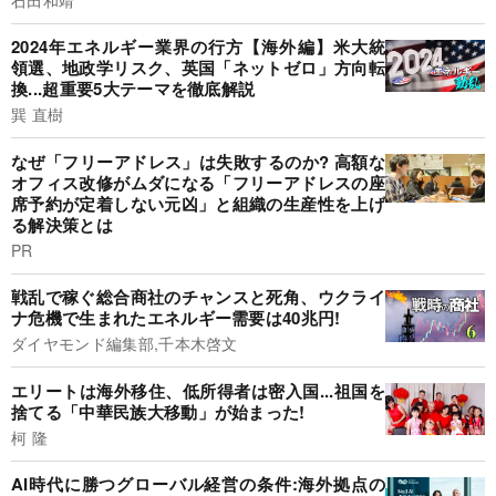
2024年エネルギー業界の行方【海外編】米大統
領選、地政学リスク、英国「ネットゼロ」方向転
換...超重要5大テーマを徹底解説
巽 直樹
なぜ「フリーアドレス」は失敗するのか? 高額な
オフィス改修がムダになる「フリーアドレスの座
席予約が定着しない元凶」と組織の生産性を上げ
る解決策とは
PR
戦乱で稼ぐ総合商社のチャンスと死角、ウクライ
ナ危機で生まれたエネルギー需要は40兆円!
ダイヤモンド編集部,千本木啓文
エリートは海外移住、低所得者は密入国...祖国を
捨てる「中華民族大移動」が始まった!
柯 隆
AI時代に勝つグローバル経営の条件:海外拠点の