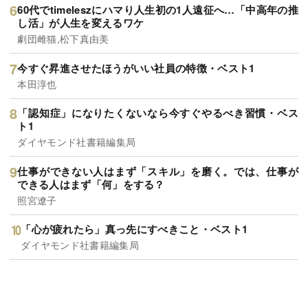
60代でtimeleszにハマり人生初の1人遠征へ…「中高年の推
し活」が人生を変えるワケ
劇団雌猫,松下真由美
今すぐ昇進させたほうがいい社員の特徴・ベスト1
本田淳也
「認知症」になりたくないなら今すぐやるべき習慣・ベス
ト1
ダイヤモンド社書籍編集局
仕事ができない人はまず「スキル」を磨く。では、仕事が
できる人はまず「何」をする？
照宮遼子
「心が疲れたら」真っ先にすべきこと・ベスト1
ダイヤモンド社書籍編集局