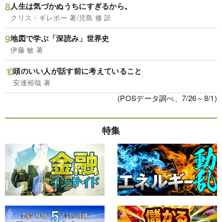
人生は気づかぬうちにすぎるから。
クリス・ギレボー 著/児島 修 訳
地図で学ぶ「深読み」世界史
伊藤 敏 著
頭のいい人が話す前に考えていること
安達裕哉 著
(POSデータ調べ、7/26～8/1)
特集