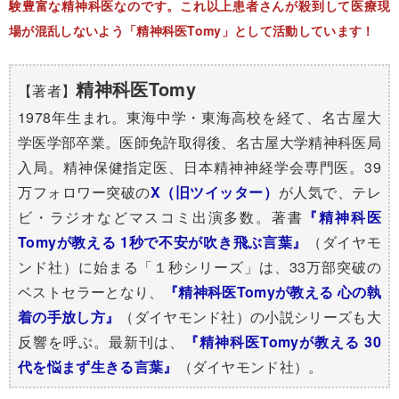
験豊富な精神科医なのです。これ以上患者さんが殺到して医療現
場が混乱しないよう「精神科医Tomy」として活動しています！
精神科医Tomy
【著者】
1978年生まれ。東海中学・東海高校を経て、名古屋大
学医学部卒業。医師免許取得後、名古屋大学精神科医局
入局。精神保健指定医、日本精神神経学会専門医。39
万フォロワー突破の​
X（旧ツイッター）
が人気で、テレ
ビ・ラジオなどマスコミ出演多数。著書
『精神科医
Tomyが教える 1秒で不安が吹き飛ぶ言葉』
（ダイヤモ
ンド社）に始まる「１秒シリーズ」は、33万部突破の
ベストセラーとなり、
『精神科医Tomyが教える 心の執
着の手放し方』
（ダイヤモンド社）の小説シリーズも大
反響を呼ぶ。最新刊は、
『精神科医Tomyが教える 30
代を悩まず生きる言葉』
（ダイヤモンド社）。