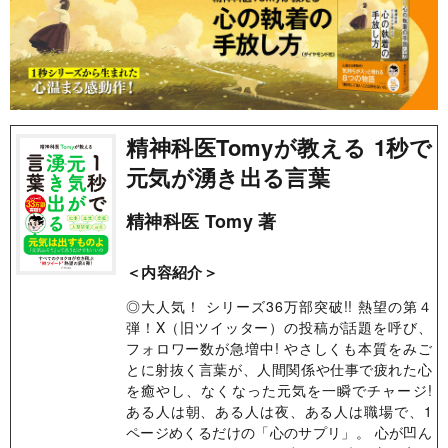
精神科医Tomyが教える 1秒で
元気が湧き出る言葉
精神科医 Tomy 著
＜内容紹介＞
◎大人気！ シリーズ36万部突破!! 熱望の第４
弾！ ​X（旧ツイッター）の投稿が話題を呼び、
フォロワー数が急増中! やさしくも本質をみご
とに射抜く言葉が、人間関係や仕事で疲れた心
を癒やし、なくなった元気を一瞬でチャージ!
ある人は朝、ある人は夜、ある人は職場で、1
ページめくるだけの「心のサプリ」。 心が凹ん