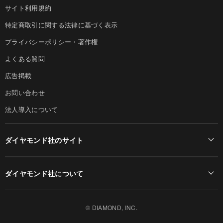
サイト利用規約
特定商取引に関する法律に基づく表示
プライバシーポリシー・著作権
よくある質問
広告掲載
お問い合わせ
法人導入について
ダイヤモンド社のサイト
Diamond Online(English)
ダイヤモンド社について
週刊ダイヤモンド
ダイヤモンド社TOP
DIAMONDハーバード・ビジネス・レビュー
© DIAMOND, INC.
会社概要
ダイヤモンドZAi（デジタル版）