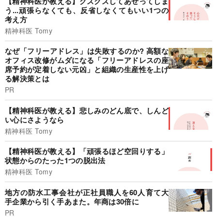
【精神科医が教える】グズグズしてあせってしま
う...頑張らなくても、反省しなくてもいい1つの
考え方
精神科医 Tomy
なぜ「フリーアドレス」は失敗するのか? 高額な
オフィス改修がムダになる「フリーアドレスの座
席予約が定着しない元凶」と組織の生産性を上げ
る解決策とは
PR
【精神科医が教える】悲しみのどん底で、しんど
い心にさようなら
精神科医 Tomy
【精神科医が教える】「頑張るほど空回りする」
状態からのたった1つの脱出法
精神科医 Tomy
地方の防水工事会社が正社員職人を60人育て大
手企業から引く手あまた。年商は30倍に
PR