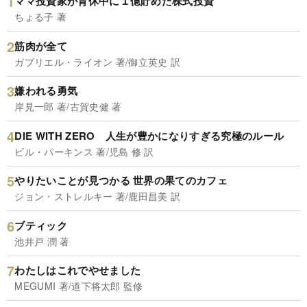
ママ投資家が育休中に１億貯めた株式投資
ちょる子 著
筋肉が全て
ガブリエル・ライオン 著/御立英史 訳
嫌われる勇気
岸見一郎 著/古賀史健 著
DIE WITH ZERO 人生が豊かになりすぎる究極のルール
ビル・パーキンス 著/児島 修 訳
やりたいことが見つかる 世界の果てのカフェ
ジョン・ストレルキー 著/鹿田昌美 訳
ブティック
池井戸 潤 著
わたしはこれでやせました
MEGUMI 著/道下将太郎 監修