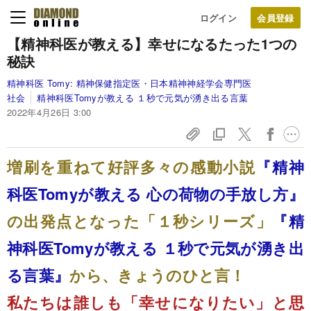
ログイン
【精神科医が教える】
幸せになるたった1つの
秘訣
精神科医 Tomy:
精神保健指定医・日本精神神経学会専門医
社会
精神科医Tomyが教える １秒で元気が湧き出る言葉
2022年4月26日 3:00
増刷を重ねて好評多々の感動小説
『精神
科医Tomyが教える 心の荷物の手放し方』
の出発点となった「１秒シリーズ」
『精
神科医Tomyが教える １秒で元気が湧き出
る言葉』
から、きょうのひと言！
私たちは誰しも「幸せになりたい」と思