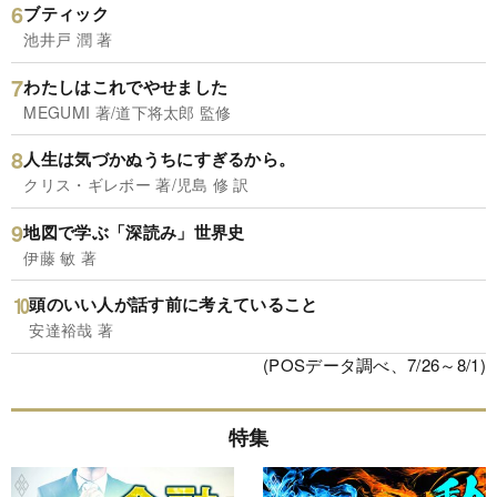
ブティック
池井戸 潤 著
わたしはこれでやせました
MEGUMI 著/道下将太郎 監修
人生は気づかぬうちにすぎるから。
クリス・ギレボー 著/児島 修 訳
地図で学ぶ「深読み」世界史
伊藤 敏 著
頭のいい人が話す前に考えていること
安達裕哉 著
(POSデータ調べ、7/26～8/1)
特集