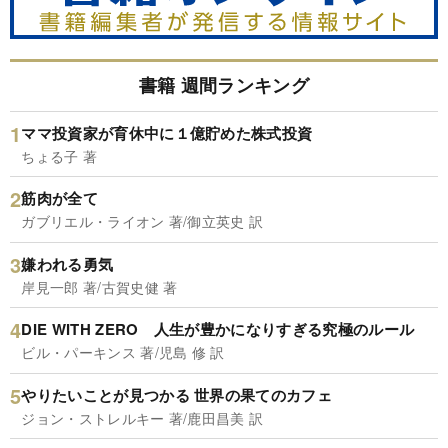
書籍 週間ランキング
ママ投資家が育休中に１億貯めた株式投資
ちょる子 著
筋肉が全て
ガブリエル・ライオン 著/御立英史 訳
嫌われる勇気
岸見一郎 著/古賀史健 著
DIE WITH ZERO 人生が豊かになりすぎる究極のルール
ビル・パーキンス 著/児島 修 訳
やりたいことが見つかる 世界の果てのカフェ
ジョン・ストレルキー 著/鹿田昌美 訳