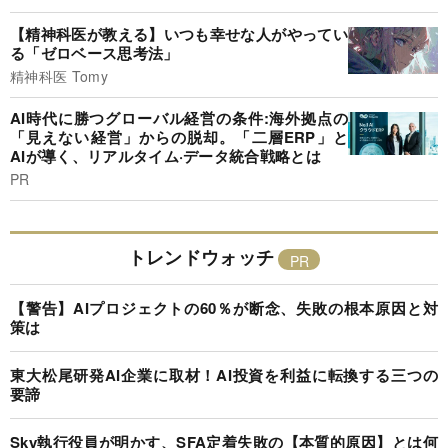
【精神科医が教える】いつも幸せな人がやってい
る「ゼロベース思考法」
精神科医 Tomy
AI時代に勝つグローバル経営の条件:海外拠点の
「見えない経営」からの脱却。「二層ERP」と
AIが導く、リアルタイム·データ統合戦略とは
PR
トレンドウォッチ
【警告】AIプロジェクトの60％が断念、失敗の根本原因と対
策は
東大松尾研発AI企業に取材！AI投資を利益に転換する三つの
要諦
Sky執行役員が明かす、SFA定着失敗の【本質的原因】とは何