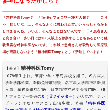
参考になったかしら？
「精神科医Tomy？」「Twitterフォロワー39万人超？」――こり
ゃ、怪しいな……。そんなふうに思われた方がいらっしゃるかも
しれませんね。いいえ、そんなことはないんです！ 日々患者さん
と向き合い、多い日には100人以上を診察することもあるという経
験豊富な精神科医なのです。これ以上患者さんが殺到して医療現
場が混乱しないよう「精神科医Tomy」として活動しています！
精神科医Tomy
【著者】
1978年生まれ。東海中学・東海高校を経て、名古屋大
学医学部卒業。医師免許取得後、名古屋大学精神科医局
入局。精神保健指定医、日本精神神経学会専門医。39
万フォロワー突破の​
X（旧ツイッター）
が人気で、テレ
ビ・ラジオなどマスコミ出演多数。著書
『精神科医
Tomyが教える 1秒で不安が吹き飛ぶ言葉』
（ダイヤモ