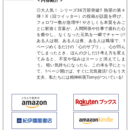
◎大人気！ シリーズ36万部突破!! 熱望の第４
弾！ ​X（旧ツイッター）の投稿が話題を呼び、
フォロワー数が急増中! やさしくも本質をみご
とに射抜く言葉が、人間関係や仕事で疲れた心
を癒やし、なくなった元気を一瞬でチャージ!
ある人は朝、ある人は夜、ある人は職場で、1
ページめくるだけの「心のサプリ」。 心が凹ん
でしまったとき、ほんの少しだけ考え方を変え
てみると、不安や悩みはスーッと消えてしま
う。 暗い気持ちになったら、この本を手にとっ
て、1ページ開けば、すぐに元気復活! ◎もう大
丈夫、私たちには精神科医Tomyがついている!