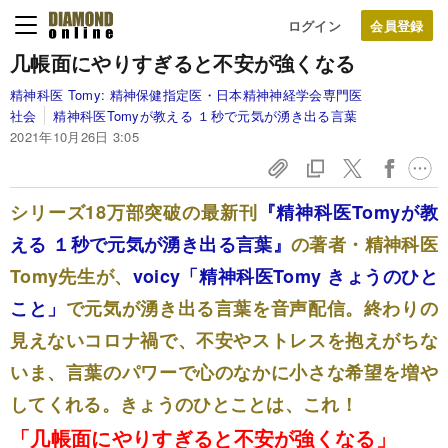
ログイン
几帳面にやりすぎると不安が強くなる
精神科医 Tomy:
精神保健指定医・日本精神神経学会専門医
社会
精神科医Tomyが教える １秒で元気が湧き出る言葉
2021年10月26日 3:05
シリーズ18万部突破の最新刊
『精神科医Tomyが教
える １秒で元気が湧き出る言葉』
の著者・精神科医
Tomy先生が、
voicy「精神科医Tomy きょうのひと
こと」
で元気が湧き出る言葉を音声配信。終わりの
見えないコロナ禍で、不安やストレスを抱えがちな
いま、言葉のパワーで心のなかに小さな希望を増や
してくれる。きょうのひとことは、これ！
「几帳面にやりすぎると不安が強くなる」