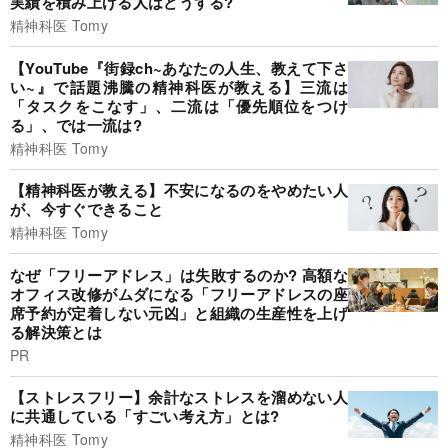
実績を積み上げる人はどうする?
精神科医 Tomy
【YouTube『街録ch~あなたの人生、教えて下さ
い~』で話題沸騰の精神科医が教える】三流は
「タスクをこなす」、二流は「優先順位をつけ
る」、では一流は?
精神科医 Tomy
【精神科医が教える】不安になるのをやめたい人
が、今すぐできること
精神科医 Tomy
なぜ「フリーアドレス」は失敗するのか? 高額な
オフィス改修がムダになる「フリーアドレスの座
席予約が定着しない元凶」と組織の生産性を上げ
る解決策とは
PR
【ストレスフリー】余計なストレスを溜めない人
に共通している「すごい考え方」とは?
精神科医 Tomy