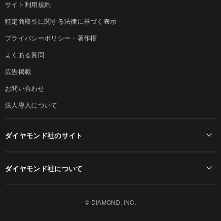
サイト利用規約
特定商取引に関する法律に基づく表示
プライバシーポリシー・著作権
よくある質問
広告掲載
お問い合わせ
法人導入について
ダイヤモンド社のサイト
Diamond Online(English)
ダイヤモンド社について
週刊ダイヤモンド
ダイヤモンド社TOP
DIAMONDハーバード・ビジネス・レビュー
© DIAMOND, INC.
会社概要
ダイヤモンドZAi（デジタル版）