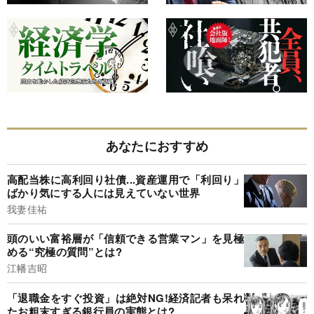
あなたにおすすめ
高配当株に高利回り社債...資産運用で「利回り」
ばかり気にする人には見えていない世界
我妻佳祐
頭のいい富裕層が「信頼できる営業マン」を見極
める“究極の質問”とは?
江幡吉昭
「退職金をすぐ投資」は絶対NG!経済記者も呆れ
たお粗末すぎる銀行員の実態とは?