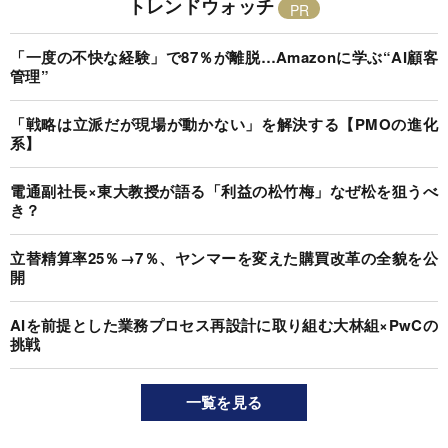
トレンドウォッチ
「一度の不快な経験」で87％が離脱…Amazonに学ぶ“AI顧客
管理”
「戦略は立派だが現場が動かない」を解決する【PMOの進化
系】
電通副社長×東大教授が語る「利益の松竹梅」なぜ松を狙うべ
き？
立替精算率25％→7％、ヤンマーを変えた購買改革の全貌を公
開
AIを前提とした業務プロセス再設計に取り組む大林組×PwCの
挑戦
一覧を見る