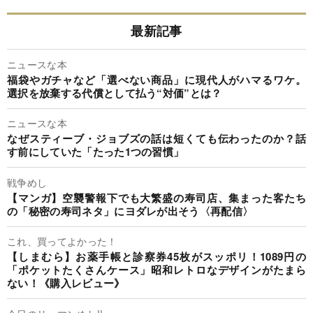
最新記事
ニュースな本
福袋やガチャなど「選べない商品」に現代人がハマるワケ。
選択を放棄する代償として払う“対価”とは？
ニュースな本
なぜスティーブ・ジョブズの話は短くても伝わったのか？話
す前にしていた「たった1つの習慣」
戦争めし
【マンガ】空襲警報下でも大繁盛の寿司店、集まった客たち
の「秘密の寿司ネタ」にヨダレが出そう〈再配信〉
これ、買ってよかった！
【しまむら】お薬手帳と診察券45枚がスッポリ！1089円の
「ポケットたくさんケース」昭和レトロなデザインがたまら
ない！《購入レビュー》