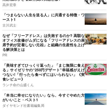
高井宏章
「つまらない人生を送る人」に共通する特徴・ワ
ースト1
古川武士
なぜ「フリーアドレス」は失敗するのか? 高額な
オフィス改修がムダになる「フリーアドレスの座
席予約が定着しない元凶」と組織の生産性を上げ
る解決策とは
PR
「美味すぎてひっくり返った」「まじ無限に食え
る」サイゼリヤの“250円デザート”幸福感がえげ
つない!「行ったら食べずにはいられない」《実
食レビュー》
ランチ命の山盛くん
「本当に幸せになりたい」なら、今すぐやめた方
がいいこと・ベスト1
ダイヤモンド社書籍編集局