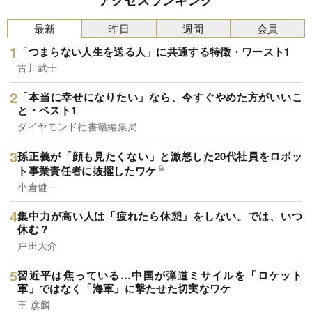
アクセスランキング
最新
昨日
週間
会員
「つまらない人生を送る人」に共通する特徴・ワースト1
古川武士
「本当に幸せになりたい」なら、今すぐやめた方がいいこ
と・ベスト1
ダイヤモンド社書籍編集局
孫正義が「顔も見たくない」と激怒した20代社員をロボッ
ト事業責任者に抜擢したワケ
小倉健一
集中力が高い人は「疲れたら休憩」をしない。では、いつ
休む？
戸田大介
習近平は焦っている…中国が弾道ミサイルを「ロケット
軍」ではなく「海軍」に撃たせた切実なワケ
王 彦麟