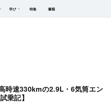
学び
特集
書籍
高時速330kmの2.9L・6気筒エン
【試乗記】