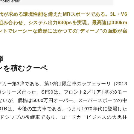
o:Ferrari
時代が求める環境性能を備えたMRスポーツである。3L・V6
を組み合わせ、システム出力830psを実現。最高速は330km
ガントでレーシーな造形にはかつての“ディーノ”の面影が宿
弾
ジンを積むクーペ
ドカー第3弾である。第1弾は限定車のラフェラーリ（2013
90シリーズだった。SF90は、フロント2／リア1基の3モー
ないが、価格は5000万円オーバー、スーパースポーツの中
GTBは、今後の主力車である。つまり1970年代に登場した
ミッドシップの後継車であり、ロードカービジネスの大黒柱