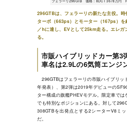
フェラーリ296GTB 価格：8DCT 3678万円 Phot
296GTBは、フェラーリの新たな主役。
ターボ（663ps）とモーター（167ps）
／hに達し、EVとして25km走る。エレ
る。
市販ハイブリッドカー第3
車名は2.9Lの6気筒エン
296GTBはフェラーリの市販ハイブリッ
年発表）、第2弾は2019年デビューのSF
ター構成の旗艦PHEVモデル。限定車では
でも特別なポジションにある。対して296
308GTBを出発点とする2シーターV8
だ。