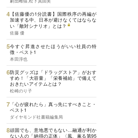
劇団雌猫,松下真由美
【佐藤優の1分読書】国際秩序の再編が
加速する中、日本が避けなくてはならな
い「敵対シナリオ」とは？
佐藤 優
今すぐ昇進させたほうがいい社員の特
徴・ベスト1
本田淳也
防災グッズは「ドラッグストア」がおす
すめ！「大容量」「栄養補給」で備えて
おきたいアイテムとは？
松崎のり子
「心が疲れたら」真っ先にすべきこと・
ベスト1
ダイヤモンド社書籍編集局
頑固でも、意地悪でもない…融通が利か
ない人の「納得の正体」〈風、薫る第95