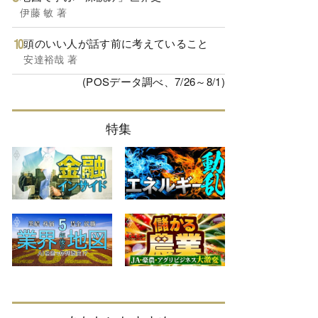
伊藤 敏 著
頭のいい人が話す前に考えていること
安達裕哉 著
(POSデータ調べ、7/26～8/1)
特集