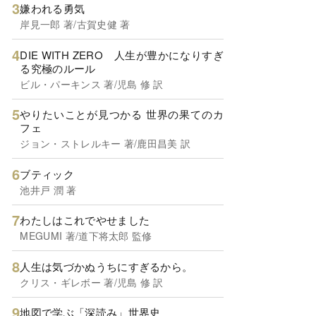
嫌われる勇気
岸見一郎 著/古賀史健 著
DIE WITH ZERO 人生が豊かになりすぎ
る究極のルール
ビル・パーキンス 著/児島 修 訳
やりたいことが見つかる 世界の果てのカ
フェ
ジョン・ストレルキー 著/鹿田昌美 訳
ブティック
池井戸 潤 著
わたしはこれでやせました
MEGUMI 著/道下将太郎 監修
人生は気づかぬうちにすぎるから。
クリス・ギレボー 著/児島 修 訳
地図で学ぶ「深読み」世界史