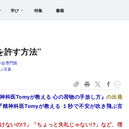
学び
特集
書籍
く
を許す方法”
学会専門医
飛ぶ言葉
神科医Tomyが教える 心の荷物の手放し方』
の出発
『精神科医Tomyが教える １秒で不安が吹き飛ぶ言
けないの!?」「ちょっと失礼じゃない!?」など、理