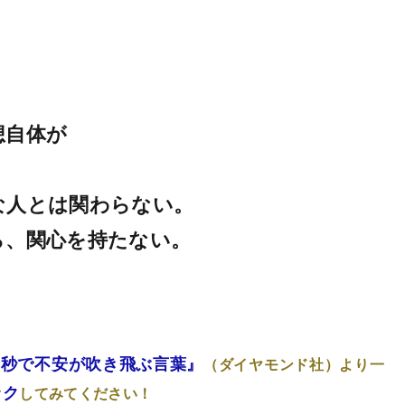
想自体が
な人とは関わらない。
ら、関心を持たない。
、
。
 １秒で不安が吹き飛ぶ言葉』
（ダイヤモンド社）
より一
ック
してみてください！