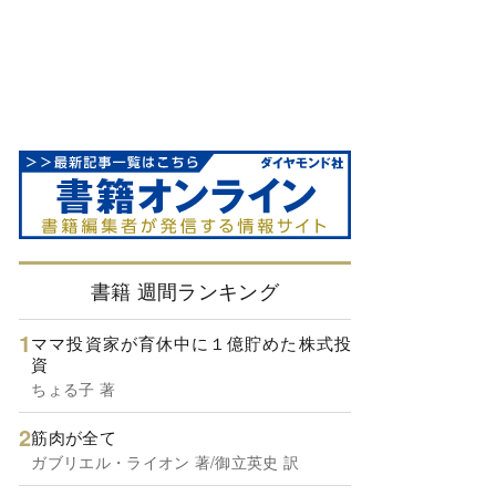
書籍 週間ランキング
ママ投資家が育休中に１億貯めた株式投
資
ちょる子 著
筋肉が全て
ガブリエル・ライオン 著/御立英史 訳