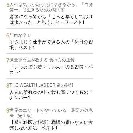
人生は気づかぬうちにすぎるから。「自分
第一」で生きるための時間術
老後になってから「もっと早くしておけ
ばよかった」と思うこと・ワースト1
筋肉が全て
すさまじく仕事ができる人の「休日の習
慣」ベスト1
減量専門医が教える 食べ方の正解
「いつまでも若々しい人」の食習慣・ベ
スト1
THE WEALTH LADDER 富の階段
人間の所有物の中で最も高くつくもの・
ナンバー1
世界のエリートがやっている 最高の休息
法［完全版］
【精神科医が解説】職場の嫌いな人に疲
弊しない方法・ベスト1