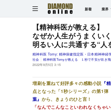
新着
業界
【精神科医が教える】
なぜか人生がうまくい
明るい人に共通する“人
精神科医 Tomy:
精神保健指定医・日本精神神経
社会
精神科医Tomyが教える １秒で不安が吹き
2022年9月5日 3:15
増刷を重ねて好評多々の感動小説
『精
点となった「1秒シリーズ」の第1弾
葉』
から、きょうのひと言！
「なんでこんなこといわれなくちゃい