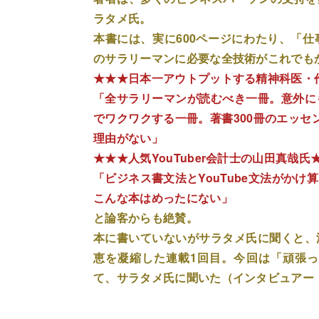
ラタメ氏。
本書には、実に600ページにわたり、「
のサラリーマンに必要な全技術がこれでも
★★★日本一アウトプットする精神科医・
「全サラリーマンが読むべき一冊。意外に
でワクワクする一冊。著書300冊のエッセ
理由がない」
★★★人気YouTuber会計士の山田真哉氏
「ビジネス書文法とYouTube文法がか
こんな本はめったにない」
と論客からも絶賛。
本に書いていないがサラタメ氏に聞くと、
恵を凝縮した連載1回目。今回は「頑張
て、サラタメ氏に聞いた（インタビュアー