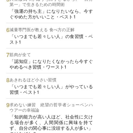
第一」で生きるための時間術
「強運の持ち主」になりたいなら、今す
ぐやめた方がいいこと・ベスト1
減量専門医が教える 食べ方の正解
「いつまでも若々しい人」の食習慣・ベ
スト1
筋肉が全て
「認知症」になりたくなかったら今すぐ
やめるべき習慣・ワースト1
あきれるほど小さい習慣
「いつまでも若々しい人」がやっている
習慣・ベスト1
求めない練習 絶望の哲学者ショーペンハ
ウアーの幸福論
「知的能力が高い人ほど、社会性に欠け
る場合が多く、人間関係に興味を持て
ず、自分の関心事に没頭する人が多い」