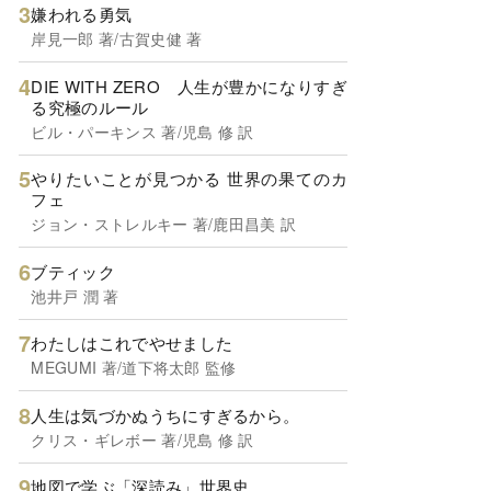
嫌われる勇気
岸見一郎 著/古賀史健 著
DIE WITH ZERO 人生が豊かになりすぎ
る究極のルール
ビル・パーキンス 著/児島 修 訳
やりたいことが見つかる 世界の果てのカ
フェ
ジョン・ストレルキー 著/鹿田昌美 訳
ブティック
池井戸 潤 著
わたしはこれでやせました
MEGUMI 著/道下将太郎 監修
人生は気づかぬうちにすぎるから。
クリス・ギレボー 著/児島 修 訳
地図で学ぶ「深読み」世界史