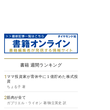
書籍 週間ランキング
ママ投資家が育休中に１億貯めた株式投
資
ちょる子 著
筋肉が全て
ガブリエル・ライオン 著/御立英史 訳