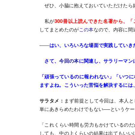
ぜひ、小脇に抱えておいていただけたら
私が
300冊以上読んできた名著から、
してまとめたのが
この本
なので、内容に間
――
はい、いろいろな場面で実践していき
さて、
今回の本
に関連し、サラリーマン
「頑張っているのに報われない」「いつに
ますよね。こういった苦悩を解決するには
サラタメ：
まず前提として今回は、本人と
単にあきらめたわけでもない──というケ
「これくらい時間も労力もかけているのだ
しても、中の上くらいの結果は出てもいい