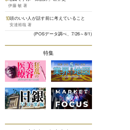
伊藤 敏 著
頭のいい人が話す前に考えていること
安達裕哉 著
(POSデータ調べ、7/26～8/1)
特集