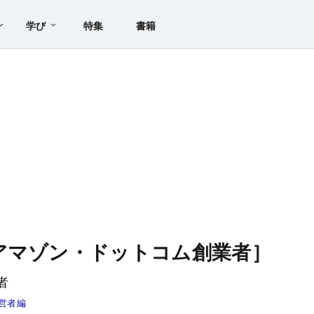
学び
特集
書籍
アマゾン・ドットコム創業者］
者
営者編