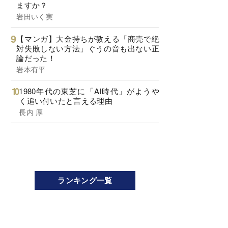
ますか？
岩田いく実
【マンガ】大金持ちが教える「商売で絶
対失敗しない方法」ぐうの音も出ない正
論だった！
岩本有平
1980年代の東芝に「AI時代」がようや
く追い付いたと言える理由
長内 厚
ランキング一覧