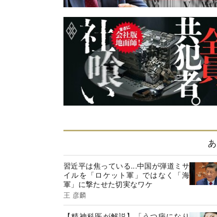
あ
習近平は焦っている...中国が弾道ミサ
イルを「ロケット軍」ではなく「海
軍」に撃たせた切実なワケ
王 彦麟
【精神科医が解説】「うつ病になり