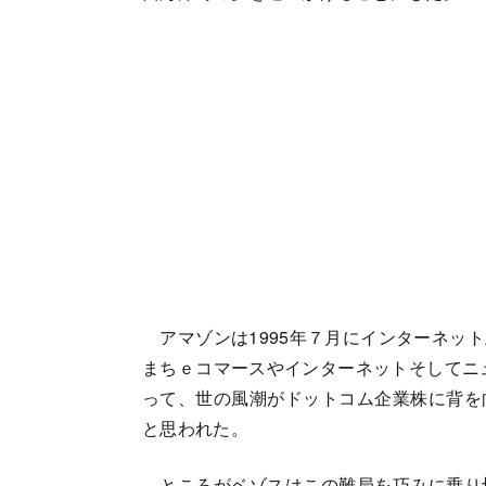
アマゾンは1995年７月にインターネッ
まちｅコマースやインターネットそしてニュ
って、世の風潮がドットコム企業株に背を
と思われた。
ところがベゾスはこの難局を巧みに乗り