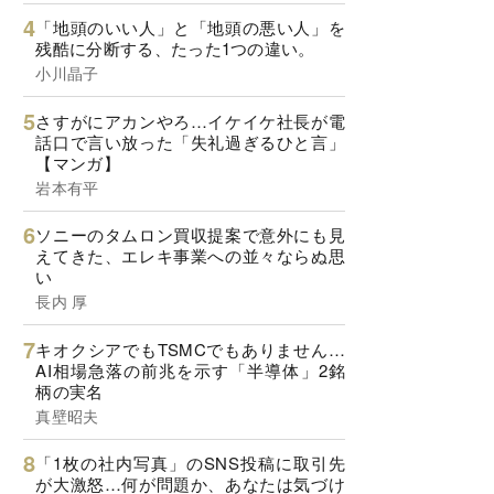
「地頭のいい人」と「地頭の悪い人」を
残酷に分断する、たった1つの違い。
小川晶子
さすがにアカンやろ…イケイケ社長が電
話口で言い放った「失礼過ぎるひと言」
【マンガ】
岩本有平
ソニーのタムロン買収提案で意外にも見
えてきた、エレキ事業への並々ならぬ思
い
長内 厚
キオクシアでもTSMCでもありません…
AI相場急落の前兆を示す「半導体」2銘
柄の実名
真壁昭夫
「1枚の社内写真」のSNS投稿に取引先
が大激怒…何が問題か、あなたは気づけ