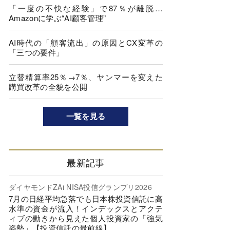
「一度の不快な経験」で87％が離脱…
Amazonに学ぶ“AI顧客管理”
AI時代の「顧客流出」の原因とCX変革の
「三つの要件」
立替精算率25％→7％、ヤンマーを変えた
購買改革の全貌を公開
一覧を見る
最新記事
ダイヤモンドZAi NISA投信グランプリ2026
7月の日経平均急落でも日本株投資信託に高
水準の資金が流入！インデックスとアクテ
ィブの動きから見えた個人投資家の「強気
姿勢」【投資信託の最前線】