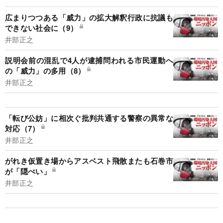
広まりつつある「威力」の拡大解釈行政に抗議も
できない社会に（9）
井部正之
説明会前の混乱で4人が逮捕問われる市民運動へ
の「威力」の多用（8）
井部正之
「転び公妨」に相次ぐ批判共通する警察の異常な
対応（7）
井部正之
がれき仮置き場からアスベスト飛散またも石巻市
が「隠ぺい」
井部正之