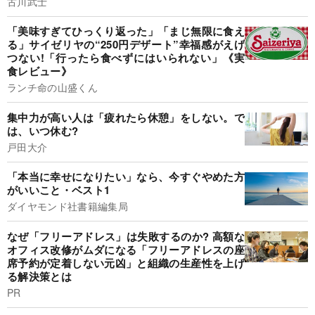
古川武士
「美味すぎてひっくり返った」「まじ無限に食え
る」サイゼリヤの“250円デザート”幸福感がえげ
つない!「行ったら食べずにはいられない」《実
食レビュー》
ランチ命の山盛くん
集中力が高い人は「疲れたら休憩」をしない。で
は、いつ休む?
戸田大介
「本当に幸せになりたい」なら、今すぐやめた方
がいいこと・ベスト1
ダイヤモンド社書籍編集局
なぜ「フリーアドレス」は失敗するのか? 高額な
オフィス改修がムダになる「フリーアドレスの座
席予約が定着しない元凶」と組織の生産性を上げ
る解決策とは
PR