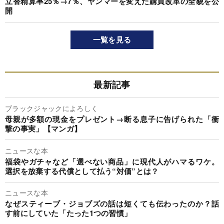
立替精算率25％→7％、ヤンマーを変えた購買改革の全貌を公
開
一覧を見る
最新記事
ブラックジャックによろしく
母親が多額の現金をプレゼント→断る息子に告げられた「衝
撃の事実」【マンガ】
ニュースな本
福袋やガチャなど「選べない商品」に現代人がハマるワケ。
選択を放棄する代償として払う“対価”とは？
ニュースな本
なぜスティーブ・ジョブズの話は短くても伝わったのか？話
す前にしていた「たった1つの習慣」