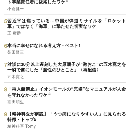
ト事業責任者に抜擢したワケ
小倉健一
習近平は焦っている…中国が弾道ミサイルを「ロケット
軍」ではなく「海軍」に撃たせた切実なワケ
王 彦麟
本当に幸せになれる考え方・ベスト1
柴田賢三
対談に30分以上遅刻した大原麗子が“激おこ”の五木寛之を
一瞬で虜にした「魔性のひとこと」〈再配信〉
五木寛之
「再入館禁止」イオンモールの“完璧”なマニュアルが人命
を守れなかったワケ
窪田順生
【精神科医が解説】「うつ病になりやすい人」に見られる
特徴・トップ5
精神科医 Tomy