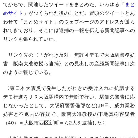
てからで、関連したツイートをまとめた、いわゆる「
まと
めサイト
」がつくられた後のことだ。冒頭のツイートとあ
わせて「まとめサイト」のウェブページのアドレスが送ら
れてきており、そこには逮捕の一報を伝える新聞記事への
リンクも張られていた。
リンク先の〈「がれき反対」無許可デモで大阪駅業務妨
害 阪南大准教授ら逮捕〉との見出しの産経新聞記事は次
のように報じている。
〈東日本大震災で発生したがれきの受け入れに抗議する
デモ行進をＪＲ大阪駅構内で無断で行い、駅側の警告に応
じなかったとして、大阪府警警備部などは9日、威力業務
妨害と不退去の容疑で、阪南大准教授の下地真樹容疑者
（40）＝大阪市西区新町＝ら2人を逮捕した〉