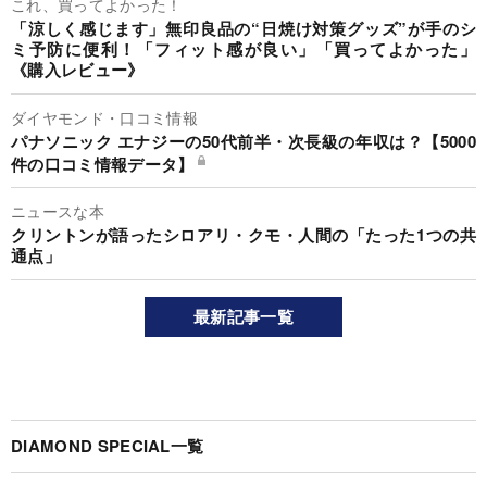
これ、買ってよかった！
「涼しく感じます」無印良品の“日焼け対策グッズ”が手のシ
ミ予防に便利！「フィット感が良い」「買ってよかった」
《購入レビュー》
ダイヤモンド・口コミ情報
パナソニック エナジーの50代前半・次長級の年収は？【5000
件の口コミ情報データ】
ニュースな本
クリントンが語ったシロアリ・クモ・人間の「たった1つの共
通点」
最新記事一覧
DIAMOND SPECIAL一覧