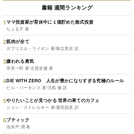
書籍 週間ランキング
ママ投資家が育休中に１億貯めた株式投資
ちょる子 著
筋肉が全て
ガブリエル・ライオン 著/御立英史 訳
嫌われる勇気
岸見一郎 著/古賀史健 著
DIE WITH ZERO 人生が豊かになりすぎる究極のルール
ビル・パーキンス 著/児島 修 訳
やりたいことが見つかる 世界の果てのカフェ
ジョン・ストレルキー 著/鹿田昌美 訳
ブティック
池井戸 潤 著