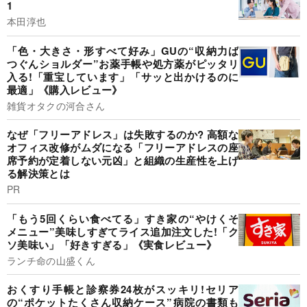
1
本田淳也
「色・大きさ・形すべて好み」GUの“収納力ば
つぐんショルダー”お薬手帳や処方薬がピッタリ
入る!「重宝しています」「サッと出かけるのに
最適」《購入レビュー》
雑貨オタクの河合さん
なぜ「フリーアドレス」は失敗するのか? 高額な
オフィス改修がムダになる「フリーアドレスの座
席予約が定着しない元凶」と組織の生産性を上げ
る解決策とは
PR
「もう5回くらい食べてる」すき家の“やけくそ
メニュー”美味しすぎてライス追加注文した!「ク
ソ美味い」「好きすぎる」《実食レビュー》
ランチ命の山盛くん
おくすり手帳と診察券24枚がスッキリ!セリア
の“ポケットたくさん収納ケース”病院の書類も