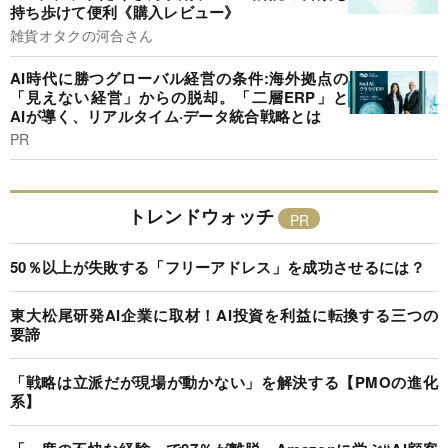
持ち歩けて便利《購入レビュー》
雑貨オタクの河合さん
AI時代に勝つグローバル経営の条件:海外拠点の
「見えない経営」からの脱却。「二層ERP」と
AIが導く、リアルタイム·データ統合戦略とは
PR
トレンドウォッチ
50％以上が失敗する「フリーアドレス」を成功させるには？
東大松尾研発AI企業に取材！AI投資を利益に転換する三つの
要諦
「戦略は立派だが現場が動かない」を解決する【PMOの進化
系】