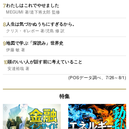
わたしはこれでやせました
MEGUMI 著/道下将太郎 監修
人生は気づかぬうちにすぎるから。
クリス・ギレボー 著/児島 修 訳
地図で学ぶ「深読み」世界史
伊藤 敏 著
頭のいい人が話す前に考えていること
安達裕哉 著
(POSデータ調べ、7/26～8/1)
特集