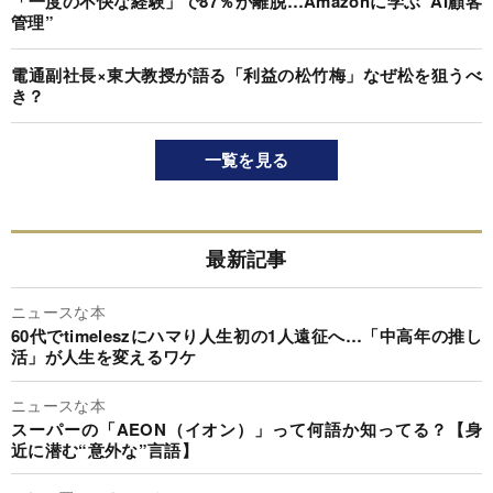
「一度の不快な経験」で87％が離脱…Amazonに学ぶ“AI顧客
管理”
電通副社長×東大教授が語る「利益の松竹梅」なぜ松を狙うべ
き？
一覧を見る
最新記事
ニュースな本
60代でtimeleszにハマり人生初の1人遠征へ…「中高年の推し
活」が人生を変えるワケ
ニュースな本
スーパーの「AEON（イオン）」って何語か知ってる？【身
近に潜む“意外な”言語】