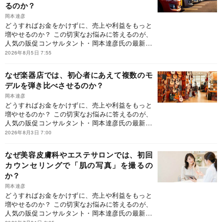
るのか？
のものを変える設計とは？」です。どうすれば、
「利益が残る経営」へと変われるのか？ 本連載で
岡本達彦
は、『客単価アップ大事典』に収録しきれなかっ
どうすればお金をかけずに、売上や利益をもっと
た事例の中から、現場ですぐに導入でき、成果に
増やせるのか？ この切実なお悩みに答えるのが、
つながりやすい客単価アップの仕掛けを厳選して
人気の販促コンサルタント・岡本達彦氏の最新刊
ご紹介していきます。
『客単価アップ大事典 「つい買ってしまう」販
2026年8月5日 7:55
促の仕掛け75』（ダイヤモンド社刊）です。同書
は、「行動経済学×現場目線」で「つい買いたく
なぜ楽器店では、初心者にあえて複数のモ
なる」販促の仕掛けとは何かを言語化した初の
デルを弾き比べさせるのか？
書。本書が提示するのは、「お客様の購買行動そ
のものを変える設計とは？」です。どうすれば、
岡本達彦
どうすればお金をかけずに、売上や利益をもっと
「利益が残る経営」へと変われるのか？ 本連載で
増やせるのか？ この切実なお悩みに答えるのが、
は、『客単価アップ大事典』に収録しきれなかっ
人気の販促コンサルタント・岡本達彦氏の最新刊
た事例の中から、現場ですぐに導入でき、成果に
『客単価アップ大事典 「つい買ってしまう」販
つながりやすい客単価アップの仕掛けを厳選して
2026年8月3日 7:00
促の仕掛け75』（ダイヤモンド社刊）です。同書
ご紹介していきます。
は、「行動経済学×現場目線」で「つい買いたく
なぜ美容皮膚科やエステサロンでは、初回
なる」販促の仕掛けとは何かを言語化した初の
カウンセリングで「肌の写真」を撮るの
書。本書が提示するのは、「お客様の購買行動そ
か？
のものを変える設計とは？」です。どうすれば、
「利益が残る経営」へと変われるのか？ 本連載で
岡本達彦
は、『客単価アップ大事典』に収録しきれなかっ
どうすればお金をかけずに、売上や利益をもっと
た事例の中から、現場ですぐに導入でき、成果に
増やせるのか？ この切実なお悩みに答えるのが、
つながりやすい客単価アップの仕掛けを厳選して
人気の販促コンサルタント・岡本達彦氏の最新刊
ご紹介していきます。
『客単価アップ大事典 「つい買ってしまう」販