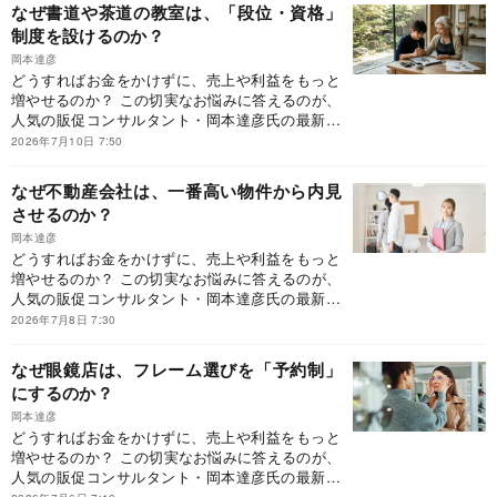
は、「行動経済学×現場目線」で「つい買いたく
なぜ書道や茶道の教室は、「段位・資格」
なる」販促の仕掛けとは何かを言語化した初の
制度を設けるのか？
書。本書が提示するのは、「お客様の購買行動そ
のものを変える設計とは？」です。どうすれば、
岡本達彦
どうすればお金をかけずに、売上や利益をもっと
「利益が残る経営」へと変われるのか？ 本連載で
増やせるのか？ この切実なお悩みに答えるのが、
は、『客単価アップ大事典』に収録しきれなかっ
人気の販促コンサルタント・岡本達彦氏の最新刊
た事例の中から、現場ですぐに導入でき、成果に
『客単価アップ大事典 「つい買ってしまう」販
つながりやすい客単価アップの仕掛けを厳選して
2026年7月10日 7:50
促の仕掛け75』（ダイヤモンド社刊）です。同書
ご紹介していきます。
は、「行動経済学×現場目線」で「つい買いたく
なぜ不動産会社は、一番高い物件から内見
なる」販促の仕掛けとは何かを言語化した初の
させるのか？
書。本書が提示するのは、「お客様の購買行動そ
のものを変える設計とは？」です。どうすれば、
岡本達彦
どうすればお金をかけずに、売上や利益をもっと
「利益が残る経営」へと変われるのか？ 本連載で
増やせるのか？ この切実なお悩みに答えるのが、
は、『客単価アップ大事典』に収録しきれなかっ
人気の販促コンサルタント・岡本達彦氏の最新刊
た事例の中から、現場ですぐに導入でき、成果に
『客単価アップ大事典 「つい買ってしまう」販
つながりやすい客単価アップの仕掛けを厳選して
2026年7月8日 7:30
促の仕掛け75』（ダイヤモンド社刊）です。同書
ご紹介していきます。
は、「行動経済学×現場目線」で「つい買いたく
なぜ眼鏡店は、フレーム選びを「予約制」
なる」販促の仕掛けとは何かを言語化した初の
にするのか？
書。本書が提示するのは、「お客様の購買行動そ
のものを変える設計とは？」です。どうすれば、
岡本達彦
どうすればお金をかけずに、売上や利益をもっと
「利益が残る経営」へと変われるのか？ 本連載で
増やせるのか？ この切実なお悩みに答えるのが、
は、『客単価アップ大事典』に収録しきれなかっ
人気の販促コンサルタント・岡本達彦氏の最新刊
た事例の中から、現場ですぐに導入でき、成果に
『客単価アップ大事典 「つい買ってしまう」販