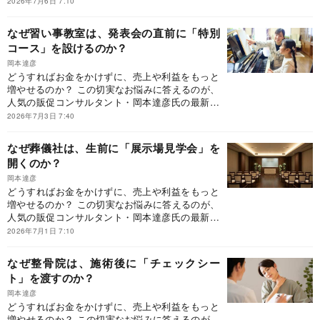
つながりやすい客単価アップの仕掛けを厳選して
2026年7月6日 7:10
促の仕掛け75』（ダイヤモンド社刊）です。同書
ご紹介していきます。
は、「行動経済学×現場目線」で「つい買いたく
なぜ習い事教室は、発表会の直前に「特別
なる」販促の仕掛けとは何かを言語化した初の
コース」を設けるのか？
書。本書が提示するのは、「お客様の購買行動そ
のものを変える設計とは？」です。どうすれば、
岡本達彦
どうすればお金をかけずに、売上や利益をもっと
「利益が残る経営」へと変われるのか？ 本連載で
増やせるのか？ この切実なお悩みに答えるのが、
は、『客単価アップ大事典』に収録しきれなかっ
人気の販促コンサルタント・岡本達彦氏の最新刊
た事例の中から、現場ですぐに導入でき、成果に
『客単価アップ大事典 「つい買ってしまう」販
つながりやすい客単価アップの仕掛けを厳選して
2026年7月3日 7:40
促の仕掛け75』（ダイヤモンド社刊）です。同書
ご紹介していきます。
は、「行動経済学×現場目線」で「つい買いたく
なぜ葬儀社は、生前に「展示場見学会」を
なる」販促の仕掛けとは何かを言語化した初の
開くのか？
書。本書が提示するのは、「お客様の購買行動そ
のものを変える設計とは？」です。どうすれば、
岡本達彦
どうすればお金をかけずに、売上や利益をもっと
「利益が残る経営」へと変われるのか？ 本連載で
増やせるのか？ この切実なお悩みに答えるのが、
は、『客単価アップ大事典』に収録しきれなかっ
人気の販促コンサルタント・岡本達彦氏の最新刊
た事例の中から、現場ですぐに導入でき、成果に
『客単価アップ大事典 「つい買ってしまう」販
つながりやすい客単価アップの仕掛けを厳選して
2026年7月1日 7:10
促の仕掛け75』（ダイヤモンド社刊）です。同書
ご紹介していきます。
は、「行動経済学×現場目線」で「つい買いたく
なぜ整骨院は、施術後に「チェックシー
なる」販促の仕掛けとは何かを言語化した初の
ト」を渡すのか？
書。本書が提示するのは、「お客様の購買行動そ
のものを変える設計とは？」です。どうすれば、
岡本達彦
どうすればお金をかけずに、売上や利益をもっと
「利益が残る経営」へと変われるのか？ 本連載で
増やせるのか？ この切実なお悩みに答えるのが、
は、『客単価アップ大事典』に収録しきれなかっ