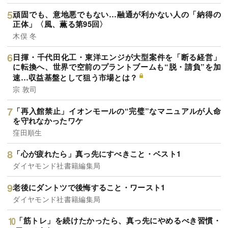
頑固でも、意地悪でもない…融通が利かない人の「納得の
正体」〈風、薫る第95回〉
木俣 冬
日揮・千代田化工・東洋エンジが大型案件を「断る経営」
に転換へ、世界で空前のプラントブームも“脱・請負”を加
速…収益基盤として狙う市場とは？
宗 敦司
「再入館禁止」イオンモールの“完璧”なマニュアルが人命
を守れなかったワケ
窪田順生
「心が疲れたら」真っ先にすべきこと・ベスト1
ダイヤモンド社書籍編集局
老後にダントツで後悔すること・ワースト1
ダイヤモンド社書籍編集局
「筋トレ」を続けたかったら、真っ先にやめるべき習慣・