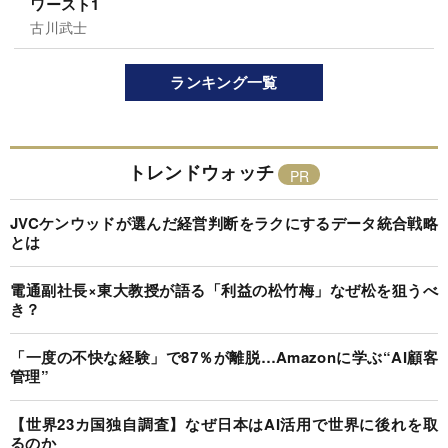
ワースト1
古川武士
ランキング一覧
トレンドウォッチ
JVCケンウッドが選んだ経営判断をラクにするデータ統合戦略
とは
電通副社長×東大教授が語る「利益の松竹梅」なぜ松を狙うべ
き？
「一度の不快な経験」で87％が離脱…Amazonに学ぶ“AI顧客
管理”
【世界23カ国独自調査】なぜ日本はAI活用で世界に後れを取
るのか