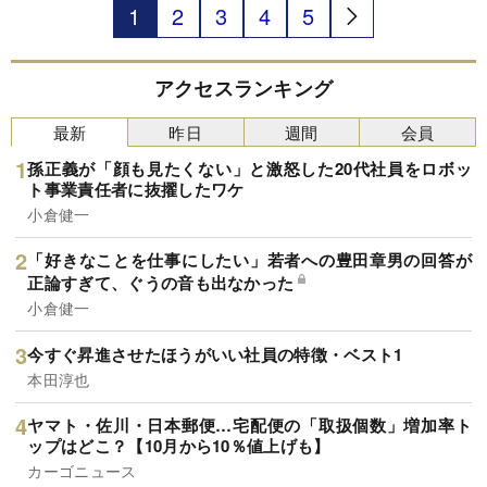
なる」販促の仕掛けとは何かを言語化した初の
1
2
3
4
5
書。本書が提示するのは、「お客様の購買行動そ
のものを変える設計とは？」です。どうすれば、
「利益が残る経営」へと変われるのか？ 本連載で
は、『客単価アップ大事典』に収録しきれなかっ
アクセスランキング
た事例の中から、現場ですぐに導入でき、成果に
つながりやすい客単価アップの仕掛けを厳選して
最新
昨日
週間
会員
ご紹介していきます。
孫正義が「顔も見たくない」と激怒した20代社員をロボッ
ト事業責任者に抜擢したワケ
小倉健一
「好きなことを仕事にしたい」若者への豊田章男の回答が
正論すぎて、ぐうの音も出なかった
小倉健一
今すぐ昇進させたほうがいい社員の特徴・ベスト1
本田淳也
ヤマト・佐川・日本郵便…宅配便の「取扱個数」増加率ト
ップはどこ？【10月から10％値上げも】
カーゴニュース