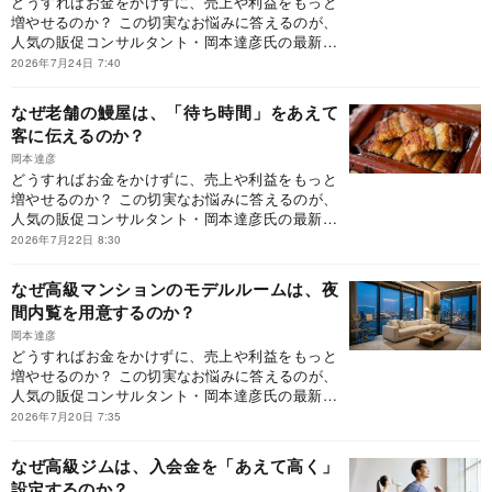
どうすればお金をかけずに、売上や利益をもっと
「利益が残る経営」へと変われるのか？ 本連載で
増やせるのか？ この切実なお悩みに答えるのが、
は、『客単価アップ大事典』に収録しきれなかっ
人気の販促コンサルタント・岡本達彦氏の最新刊
た事例の中から、現場ですぐに導入でき、成果に
『客単価アップ大事典 「つい買ってしまう」販
つながりやすい客単価アップの仕掛けを厳選して
2026年7月24日 7:40
促の仕掛け75』（ダイヤモンド社刊）です。同書
ご紹介していきます。
は、「行動経済学×現場目線」で「つい買いたく
なぜ老舗の鰻屋は、「待ち時間」をあえて
なる」販促の仕掛けとは何かを言語化した初の
客に伝えるのか？
書。本書が提示するのは、「お客様の購買行動そ
のものを変える設計とは？」です。どうすれば、
岡本達彦
どうすればお金をかけずに、売上や利益をもっと
「利益が残る経営」へと変われるのか？ 本連載で
増やせるのか？ この切実なお悩みに答えるのが、
は、『客単価アップ大事典』に収録しきれなかっ
人気の販促コンサルタント・岡本達彦氏の最新刊
た事例の中から、現場ですぐに導入でき、成果に
『客単価アップ大事典 「つい買ってしまう」販
つながりやすい客単価アップの仕掛けを厳選して
2026年7月22日 8:30
促の仕掛け75』（ダイヤモンド社刊）です。同書
ご紹介していきます。
は、「行動経済学×現場目線」で「つい買いたく
なぜ高級マンションのモデルルームは、夜
なる」販促の仕掛けとは何かを言語化した初の
間内覧を用意するのか？
書。本書が提示するのは、「お客様の購買行動そ
のものを変える設計とは？」です。どうすれば、
岡本達彦
どうすればお金をかけずに、売上や利益をもっと
「利益が残る経営」へと変われるのか？ 本連載で
増やせるのか？ この切実なお悩みに答えるのが、
は、『客単価アップ大事典』に収録しきれなかっ
人気の販促コンサルタント・岡本達彦氏の最新刊
た事例の中から、現場ですぐに導入でき、成果に
『客単価アップ大事典 「つい買ってしまう」販
つながりやすい客単価アップの仕掛けを厳選して
2026年7月20日 7:35
促の仕掛け75』（ダイヤモンド社刊）です。同書
ご紹介していきます。
は、「行動経済学×現場目線」で「つい買いたく
なぜ高級ジムは、入会金を「あえて高く」
なる」販促の仕掛けとは何かを言語化した初の
設定するのか？