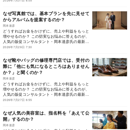
2026年7月31日 8:05
促の仕掛け75』（ダイヤモンド社刊）です。同書
は、「行動経済学×現場目線」で「つい買いたく
なぜ写真館では、基本プランを先に見せて
なる」販促の仕掛けとは何かを言語化した初の
からアルバムを提案するのか？
書。本書が提示するのは、「お客様の購買行動そ
のものを変える設計とは？」です。どうすれば、
岡本達彦
どうすればお金をかけずに、売上や利益をもっと
「利益が残る経営」へと変われるのか？ 本連載で
増やせるのか？ この切実なお悩みに答えるのが、
は、『客単価アップ大事典』に収録しきれなかっ
人気の販促コンサルタント・岡本達彦氏の最新刊
た事例の中から、現場ですぐに導入でき、成果に
『客単価アップ大事典 「つい買ってしまう」販
つながりやすい客単価アップの仕掛けを厳選して
2026年7月29日 7:30
促の仕掛け75』（ダイヤモンド社刊）です。同書
ご紹介していきます。
は、「行動経済学×現場目線」で「つい買いたく
なぜ靴やバッグの修理専門店では、受付の
なる」販促の仕掛けとは何かを言語化した初の
際に「他にも気になるところはありません
書。本書が提示するのは、「お客様の購買行動そ
か？」と聞くのか？
のものを変える設計とは？」です。どうすれば、
「利益が残る経営」へと変われるのか？ 本連載で
岡本達彦
は、『客単価アップ大事典』に収録しきれなかっ
どうすればお金をかけずに、売上や利益をもっと
た事例の中から、現場ですぐに導入でき、成果に
増やせるのか？ この切実なお悩みに答えるのが、
つながりやすい客単価アップの仕掛けを厳選して
人気の販促コンサルタント・岡本達彦氏の最新刊
ご紹介していきます。
『客単価アップ大事典 「つい買ってしまう」販
2026年7月27日 6:55
促の仕掛け75』（ダイヤモンド社刊）です。同書
は、「行動経済学×現場目線」で「つい買いたく
なぜ人気の美容室は、指名料を「あえて公
なる」販促の仕掛けとは何かを言語化した初の
開」するのか？
書。本書が提示するのは、「お客様の購買行動そ
のものを変える設計とは？」です。どうすれば、
岡本達彦