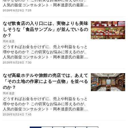
人気の販促コンサルタント・岡本達彦氏の最新刊
た事例の中から、現場ですぐに導入でき、成果に
『客単価アップ大事典 「つい買ってしまう」販
つながりやすい客単価アップの仕掛けを厳選して
2026年6月29日 7:25
促の仕掛け75』（ダイヤモンド社刊）です。同書
ご紹介していきます。
は、「行動経済学×現場目線」で「つい買いたく
なぜ飲食店の入り口には、実物よりも美味
なる」販促の仕掛けとは何かを言語化した初の
しそうな「食品サンプル」が並んでいるの
書。本書が提示するのは、「お客様の購買行動そ
か？
のものを変える設計とは？」です。どうすれば、
「利益が残る経営」へと変われるのか？ 本連載で
岡本達彦
は、『客単価アップ大事典』に収録しきれなかっ
どうすればお金をかけずに、売上や利益をもっと
た事例の中から、現場ですぐに導入でき、成果に
増やせるのか？ この切実なお悩みに答えるのが、
つながりやすい客単価アップの仕掛けを厳選して
人気の販促コンサルタント・岡本達彦氏の最新刊
ご紹介していきます。
『客単価アップ大事典 「つい買ってしまう」販
2026年6月26日 7:30
促の仕掛け75』（ダイヤモンド社刊）です。同書
は、「行動経済学×現場目線」で「つい買いたく
なぜ高級ホテルや旅館の売店では、あえて
なる」販促の仕掛けとは何かを言語化した初の
「その土地の作家による一点物」を並べる
書。本書が提示するのは、「お客様の購買行動そ
のか？
のものを変える設計とは？」です。どうすれば、
「利益が残る経営」へと変われるのか？ 本連載で
岡本達彦
は、『客単価アップ大事典』に収録しきれなかっ
どうすればお金をかけずに、売上や利益をもっと
た事例の中から、現場ですぐに導入でき、成果に
増やせるのか？ この切実なお悩みに答えるのが、
つながりやすい客単価アップの仕掛けを厳選して
人気の販促コンサルタント・岡本達彦氏の最新刊
ご紹介していきます。
『客単価アップ大事典 「つい買ってしまう」販
2026年6月24日 7:45
促の仕掛け75』（ダイヤモンド社刊）です。同書
は、「行動経済学×現場目線」で「つい買いたく