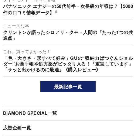
パナソニック エナジーの50代前半・次長級の年収は？【5000
件の口コミ情報データ】
ニュースな本
クリントンが語ったシロアリ・クモ・人間の「たった1つの共
通点」
これ、買ってよかった！
「色・大きさ・形すべて好み」GUの“収納力ばつぐんショル
ダー”お薬手帳や処方薬がピッタリ入る！「重宝しています」
「サッと出かけるのに最適」《購入レビュー》
最新記事一覧
DIAMOND SPECIAL一覧
広告企画一覧