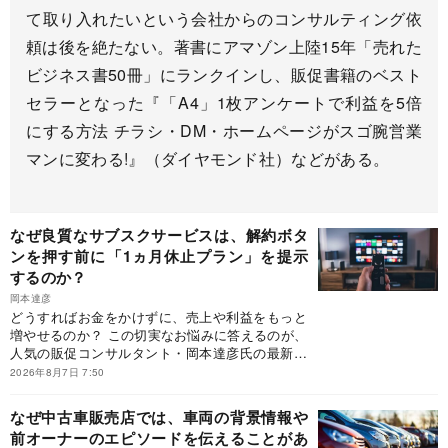
て取り入れたいという会社からのコンサルティング依
頼は後を絶たない。著書にアマゾン上陸15年「売れた
ビジネス書50冊」にランクインし、販促書籍のベスト
セラーとなった『「A4」1枚アンケートで利益を5倍
にする方法 チラシ・DM・ホームページがスゴ腕営業
マンに変わる!』（ダイヤモンド社）などがある。
なぜ良質なサブスクサービスは、解約ボタ
ンを押す前に「1ヵ月休止プラン」を提示
するのか？
岡本達彦
どうすればお金をかけずに、売上や利益をもっと
増やせるのか？ この切実なお悩みに答えるのが、
人気の販促コンサルタント・岡本達彦氏の最新刊
『客単価アップ大事典 「つい買ってしまう」販
2026年8月7日 7:50
促の仕掛け75』（ダイヤモンド社刊）です。同書
は、「行動経済学×現場目線」で「つい買いたく
なぜ中古車販売店では、車両の背景情報や
なる」販促の仕掛けとは何かを言語化した初の
前オーナーのエピソードを伝えることがあ
書。本書が提示するのは、「お客様の購買行動そ