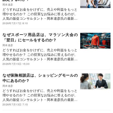
書。本書が提示するのは、「お客様の購買行動そ
のものを変える設計とは？」です。どうすれば、
岡本達彦
どうすればお金をかけずに、売上や利益をもっと
「利益が残る経営」へと変われるのか？ 本連載で
増やせるのか？ この切実なお悩みに答えるのが、
は、『客単価アップ大事典』に収録しきれなかっ
人気の販促コンサルタント・岡本達彦氏の最新刊
た事例の中から、現場ですぐに導入でき、成果に
『客単価アップ大事典 「つい買ってしまう」販
つながりやすい客単価アップの仕掛けを厳選して
2026年7月17日 8:10
促の仕掛け75』（ダイヤモンド社刊）です。同書
ご紹介していきます。
は、「行動経済学×現場目線」で「つい買いたく
なぜスポーツ用品店は、マラソン大会の
なる」販促の仕掛けとは何かを言語化した初の
「翌日」にセールをするのか？
書。本書が提示するのは、「お客様の購買行動そ
のものを変える設計とは？」です。どうすれば、
岡本達彦
どうすればお金をかけずに、売上や利益をもっと
「利益が残る経営」へと変われるのか？ 本連載で
増やせるのか？ この切実なお悩みに答えるのが、
は、『客単価アップ大事典』に収録しきれなかっ
人気の販促コンサルタント・岡本達彦氏の最新刊
た事例の中から、現場ですぐに導入でき、成果に
『客単価アップ大事典 「つい買ってしまう」販
つながりやすい客単価アップの仕掛けを厳選して
2026年7月15日 15:30
促の仕掛け75』（ダイヤモンド社刊）です。同書
ご紹介していきます。
は、「行動経済学×現場目線」で「つい買いたく
なぜ保険相談店は、ショッピングモールの
なる」販促の仕掛けとは何かを言語化した初の
中にあるのか？
書。本書が提示するのは、「お客様の購買行動そ
のものを変える設計とは？」です。どうすれば、
岡本達彦
どうすればお金をかけずに、売上や利益をもっと
「利益が残る経営」へと変われるのか？ 本連載で
増やせるのか？ この切実なお悩みに答えるのが、
は、『客単価アップ大事典』に収録しきれなかっ
人気の販促コンサルタント・岡本達彦氏の最新刊
た事例の中から、現場ですぐに導入でき、成果に
『客単価アップ大事典 「つい買ってしまう」販
つながりやすい客単価アップの仕掛けを厳選して
2026年7月13日 7:15
促の仕掛け75』（ダイヤモンド社刊）です。同書
ご紹介していきます。