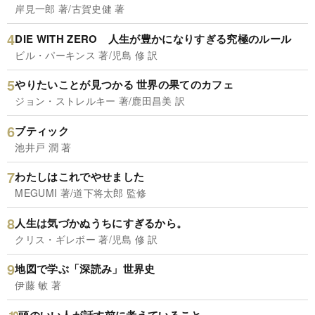
岸見一郎 著/古賀史健 著
DIE WITH ZERO 人生が豊かになりすぎる究極のルール
ビル・パーキンス 著/児島 修 訳
やりたいことが見つかる 世界の果てのカフェ
ジョン・ストレルキー 著/鹿田昌美 訳
ブティック
池井戸 潤 著
わたしはこれでやせました
MEGUMI 著/道下将太郎 監修
人生は気づかぬうちにすぎるから。
クリス・ギレボー 著/児島 修 訳
地図で学ぶ「深読み」世界史
伊藤 敏 著
頭のいい人が話す前に考えていること