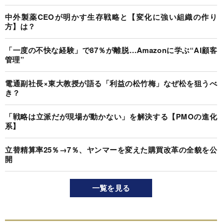
中外製薬CEOが明かす生存戦略と【変化に強い組織の作り
方】は？
「一度の不快な経験」で87％が離脱…Amazonに学ぶ“AI顧客
管理”
電通副社長×東大教授が語る「利益の松竹梅」なぜ松を狙うべ
き？
「戦略は立派だが現場が動かない」を解決する【PMOの進化
系】
立替精算率25％→7％、ヤンマーを変えた購買改革の全貌を公
開
一覧を見る