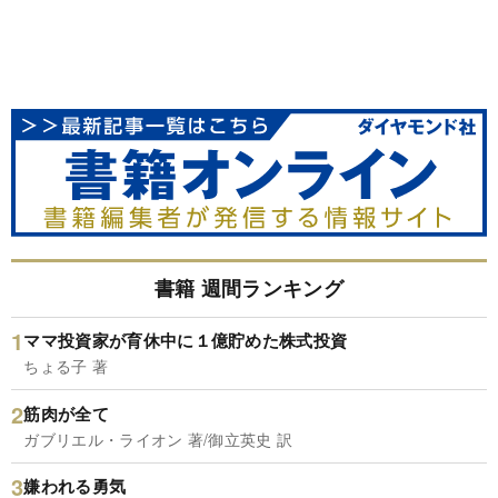
書籍 週間ランキング
ママ投資家が育休中に１億貯めた株式投資
ちょる子 著
筋肉が全て
ガブリエル・ライオン 著/御立英史 訳
嫌われる勇気