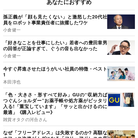
あなたにおすすめ
孫正義が「顔も見たくない」と激怒した20代社
員をロボット事業責任者に抜擢したワケ
小倉健一
「好きなことを仕事にしたい」若者への豊田章男
の回答が正論すぎて、ぐうの音も出なかった
小倉健一
今すぐ昇進させたほうがいい社員の特徴・ベスト
1
本田淳也
「色・大きさ・形すべて好み」GUの“収納力ば
つぐんショルダー”お薬手帳や処方薬がピッタリ
入る!「重宝しています」「サッと出かけるのに
最適」《購入レビュー》
雑貨オタクの河合さん
なぜ「フリーアドレス」は失敗するのか? 高額な