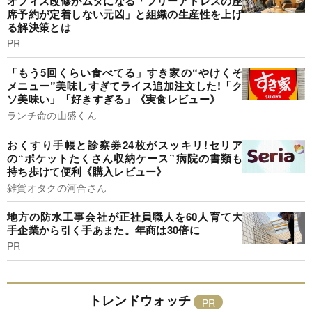
オフィス改修がムダになる「フリーアドレスの座
席予約が定着しない元凶」と組織の生産性を上げ
る解決策とは
PR
「もう5回くらい食べてる」すき家の“やけくそ
メニュー”美味しすぎてライス追加注文した!「ク
ソ美味い」「好きすぎる」《実食レビュー》
ランチ命の山盛くん
おくすり手帳と診察券24枚がスッキリ!セリア
の“ポケットたくさん収納ケース”病院の書類も
持ち歩けて便利《購入レビュー》
雑貨オタクの河合さん
地方の防水工事会社が正社員職人を60人育て大
手企業から引く手あまた。年商は30倍に
PR
トレンドウォッチ