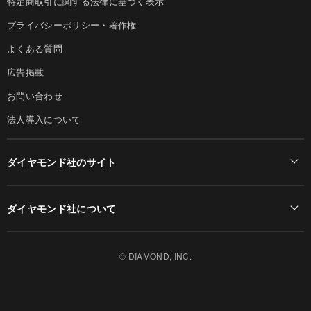
特定商取引に関する法律に基づく表示
プライバシーポリシー・著作権
よくある質問
広告掲載
お問い合わせ
法人導入について
ダイヤモンド社のサイト
Diamond Online(English)
ダイヤモンド社について
週刊ダイヤモンド
ダイヤモンド社TOP
DIAMONDハーバード・ビジネス・レビュー
© DIAMOND, INC.
会社概要
ダイヤモンドZAi（デジタル版）
採用情報
書籍オンライン