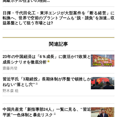
高級ホテル住まいの理由...
日揮・千代田化工・東洋エンジが大型案件を「断る経営」に
転換へ、世界で空前のプラントブームも“脱・請負”を加速...収
益基盤として狙う市場とは?
関連記事
23年の中国経済は「6％成長」に復活か!?政策と
成長シナリオを徹底分析
齋藤尚登
習近平氏「3期続投」長期体制が序盤で頓挫しか
ねない“落とし穴”
野木森 稔
中国共産党「新指導部24人」一覧に見る、“習近
平派”一色体制と暴走リスク