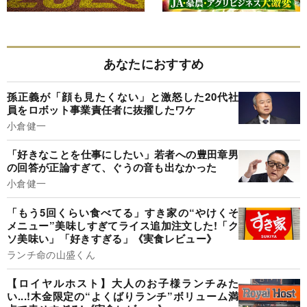
あなたにおすすめ
孫正義が「顔も見たくない」と激怒した20代社
員をロボット事業責任者に抜擢したワケ
小倉健一
「好きなことを仕事にしたい」若者への豊田章男
の回答が正論すぎて、ぐうの音も出なかった
小倉健一
「もう5回くらい食べてる」すき家の“やけくそ
メニュー”美味しすぎてライス追加注文した!「ク
ソ美味い」「好きすぎる」《実食レビュー》
ランチ命の山盛くん
【ロイヤルホスト】大人のお子様ランチみた
い...!木金限定の“よくばりランチ”ボリューム満