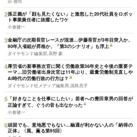
宗 敦司
孫正義が「顔も見たくない」と激怒した20代社員をロボッ
ト事業責任者に抜擢したワケ
小倉健一
金融庁の次期長官レースが混迷…伊藤長官が3年目突入か、
90年入省組が昇格か、「第3のシナリオ」も浮上
ダイヤモンド編集部,高野 豪
厚労省の新事務次官に聞く労働政策36年史と今後の重要テ
ーマ…旧労働省出身次官は11年ぶり、裁量労働制見直しや
AI時代の労働行政の行方は？
ダイヤモンド社メディア編集局,浅島亮子
「好きなことを仕事にしたい」若者への豊田章男の回答が
正論すぎて、ぐうの音も出なかった
小倉健一
頑固でも、意地悪でもない…融通が利かない人の「納得の
正体」〈風、薫る第95回〉