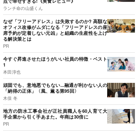
点で幸せすぎる!《実食レビュー》
ランチ命の山盛くん
なぜ「フリーアドレス」は失敗するのか? 高額な
オフィス改修がムダになる「フリーアドレスの座
席予約が定着しない元凶」と組織の生産性を上げ
る解決策とは
PR
今すぐ昇進させたほうがいい社員の特徴・ベスト
1
本田淳也
頑固でも、意地悪でもない...融通が利かない人の
「納得の正体」〈風、薫る第95回〉
木俣 冬
地方の防水工事会社が正社員職人を60人育て大
手企業から引く手あまた。年商は30倍に
PR