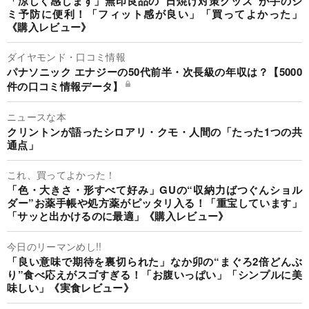
「涼しく感じます」無印良品の“日焼け対策グッズ”が手のシ
ミ予防に便利！「フィット感が良い」「買ってよかった」
《購入レビュー》
ダイヤモンド・口コミ情報
パナソニック エナジーの50代前半・次長級の年収は？【5000
件の口コミ情報データ】
ニュースな本
クリントンが語ったシロアリ・クモ・人間の「たった1つの共
通点」
これ、買ってよかった！
「色・大きさ・形すべて好み」GUの“収納力ばつぐんショル
ダー”お薬手帳や処方薬がピッタリ入る！「重宝しています」
「サッと出かけるのに最適」《購入レビュー》
今日のリーマンめし!!
「良い意味で期待を裏切られた」なか卯の“まぐろ2倍どんぶ
り”食べ応えがスゴすぎる！「お腹いっぱい」「シンプルに美
味しい」《実食レビュー》