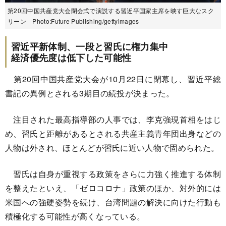
第20回中国共産党大会閉会式で演説する習近平国家主席を映す巨大なスク
リーン Photo:Future Publishing/gettyimages
習近平新体制、一段と習氏に権力集中
経済優先度は低下した可能性
第20回中国共産党大会が10月22日に閉幕し、習近平総
書記の異例とされる3期目の続投が決まった。
注目された最高指導部の人事では、李克強現首相をはじ
め、習氏と距離があるとされる共産主義青年団出身などの
人物は外され、ほとんどが習氏に近い人物で固められた。
習氏は自身が重視する政策をさらに力強く推進する体制
を整えたといえ、「ゼロコロナ」政策のほか、対外的には
米国への強硬姿勢を続け、台湾問題の解決に向けた行動も
積極化する可能性が高くなっている。