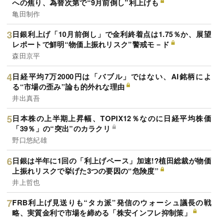
への焦り、為替次第で“9月前倒し”利上げも
亀田制作
日銀利上げ「10月前倒し」で金利終着点は1.75％か、展望
レポートで鮮明“物価上振れリスク”警戒モ－ド
森田京平
日経平均7万2000円は「バブル」ではない、AI銘柄によ
る“市場の歪み”論も的外れな理由
井出真吾
日本株の上半期上昇幅、TOPIX12％なのに日経平均株価
「39％」の“突出”のカラクリ
野口悠紀雄
日銀は半年に1回の「利上げペース」加速!?植田総裁が物価
上振れリスクで挙げた3つの要因の“危険度”
井上哲也
FRB利上げ見送りも“タカ派”発信のウォーシュ議長の戦
略、実質金利で市場を締める「株安インフレ抑制策」