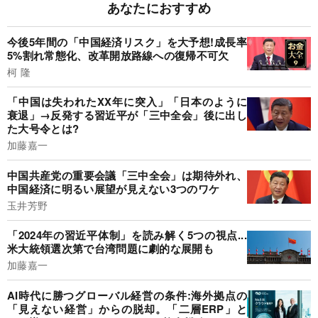
あなたにおすすめ
今後5年間の「中国経済リスク」を大予想!成長率
5%割れ常態化、改革開放路線への復帰不可欠
柯 隆
「中国は失われたXX年に突入」「日本のように
衰退」→反発する習近平が「三中全会」後に出し
た大号令とは?
加藤嘉一
中国共産党の重要会議「三中全会」は期待外れ、
中国経済に明るい展望が見えない3つのワケ
玉井芳野
「2024年の習近平体制」を読み解く5つの視点...
米大統領選次第で台湾問題に劇的な展開も
加藤嘉一
AI時代に勝つグローバル経営の条件:海外拠点の
「見えない経営」からの脱却。「二層ERP」と