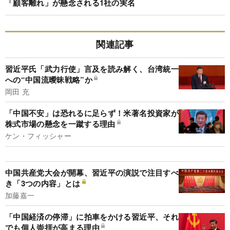
「顧客離れ」が懸念される1社の実名
関連記事
習近平氏「武力行使」言及を読み解く、台湾統一
への“中国流曖昧戦略”か
岡田 充
「中国不安」は恐れるに足らず！米著名投資家が
株式市場の懸念を一蹴する理由
ケン・フィッシャー
中国共産党大会が開幕、習近平の演説で注目すべ
き「3つの内容」とは
加藤嘉一
「中国経済の停滞」に拍車をかける習近平、それ
でも個人崇拝が高まる理由