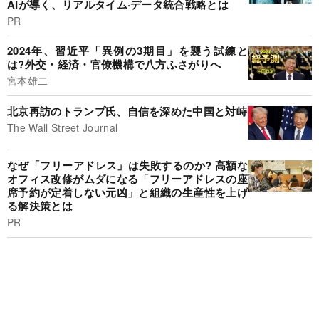
AIが導く、リアルタイム·データ統合戦略とは
PR
2024年、習近平「異例の3期目」を襲う試練と
は?外交・経済・官僚機構で八方ふさがりへ
宮本雄二
北京再訪のトランプ氏、自信を深めた中国と対峙
The Wall Street Journal
なぜ「フリーアドレス」は失敗するのか? 高額な
オフィス改修がムダになる「フリーアドレスの座
席予約が定着しない元凶」と組織の生産性を上げ
る解決策とは
PR