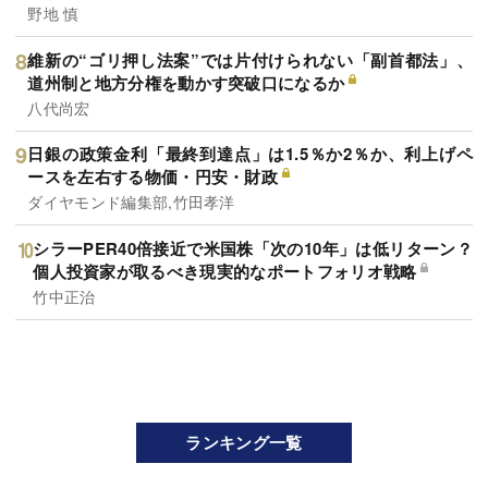
野地 慎
維新の“ゴリ押し法案”では片付けられない「副首都法」、
道州制と地方分権を動かす突破口になるか
八代尚宏
日銀の政策金利「最終到達点」は1.5％か2％か、利上げペ
ースを左右する物価・円安・財政
ダイヤモンド編集部,竹田孝洋
シラーPER40倍接近で米国株「次の10年」は低リターン？
個人投資家が取るべき現実的なポートフォリオ戦略
竹中正治
ランキング一覧