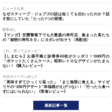
ニュースな本
なぜスティーブ・ジョブズの話は短くても伝わったのか？話
す前にしていた「たった1つの習慣」
戦争めし
【マンガ】空襲警報下でも大繁盛の寿司店、集まった客たち
の「秘密の寿司ネタ」にヨダレが出そう〈再配信〉
これ、買ってよかった！
【しまむら】お薬手帳と診察券45枚がスッポリ！1089円の
「ポケットたくさんケース」昭和レトロなデザインがたまら
ない！《購入レビュー》
今日のリーマンめし!!
「美味すぎてひっくり返った」「まじ無限に食える」サイゼ
リヤの“250円デザート”幸福感がえげつない！「行ったら食べ
ずにはいられない」《実食レビュー》
最新記事一覧