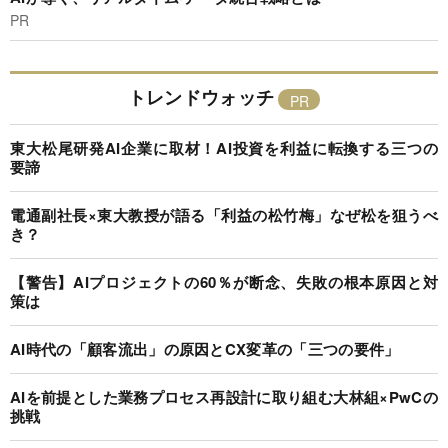
PR
トレンドウォッチ
東大松尾研発AI企業に取材！AI投資を利益に転換する三つの
要諦
電通副社長×東大教授が語る「利益の松竹梅」なぜ松を狙うべ
き？
【警告】AIプロジェクトの60％が断念、失敗の根本原因と対
策は
AI時代の「顧客流出」の原因とCX変革の「三つの要件」
AIを前提とした業務プロセス再設計に取り組む大林組×PwCの
挑戦