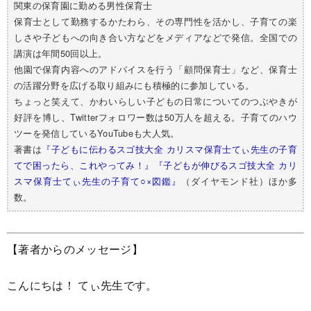
関東の保育園に勤める男性保育士
保育士として勤務するかたわら、その専門性を活かし、子育ての楽
しさや子どもへの向き合い方などをメディアなどで発信。全国での
講演は年間50回以上。
他園で保育内容へのアドバイスを行う「顧問保育士」など、保育士
の活躍分野を広げる取り組みにも積極的に参加している。
ちょっと笑えて、かわいらしい子どもの日常についてのつぶやきが
好評を博し、Twitterフォロワー数は50万人を超える。子育てのハウ
ツーを発信しているYouTubeも大人気。
著書は
『子どもに伝わるスゴ技大全 カリスマ保育士てぃ先生の子育
てで困ったら、これやってみ！』
『子どもが伸びるスゴ技大全 カリ
スマ保育士てぃ先生の子育て○×図鑑』
（ダイヤモンド社）ほか多
数。
【著者からのメッセージ】
こんにちは！ てぃ先生です。