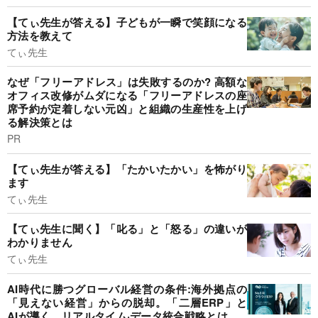
【てぃ先生が答える】子どもが一瞬で笑顔になる
方法を教えて
てぃ先生
なぜ「フリーアドレス」は失敗するのか? 高額な
オフィス改修がムダになる「フリーアドレスの座
席予約が定着しない元凶」と組織の生産性を上げ
る解決策とは
PR
【てぃ先生が答える】「たかいたかい」を怖がり
ます
てぃ先生
【てぃ先生に聞く】「叱る」と「怒る」の違いが
わかりません
てぃ先生
AI時代に勝つグローバル経営の条件:海外拠点の
「見えない経営」からの脱却。「二層ERP」と
AIが導く、リアルタイム·データ統合戦略とは