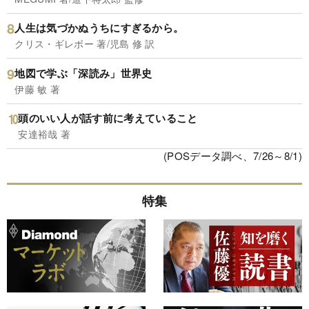
人生は気づかぬうちにすぎるから。
クリス・ギレボー 著/児島 修 訳
地図で学ぶ「深読み」世界史
伊藤 敏 著
頭のいい人が話す前に考えていること
安達裕哉 著
(POSデータ調べ、7/26～8/1)
特集