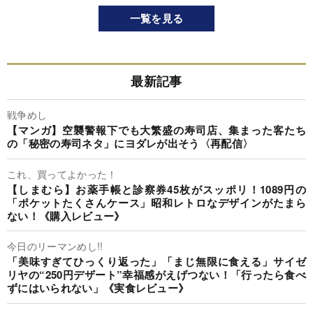
一覧を見る
最新記事
戦争めし
【マンガ】空襲警報下でも大繁盛の寿司店、集まった客たち
の「秘密の寿司ネタ」にヨダレが出そう〈再配信〉
これ、買ってよかった！
【しまむら】お薬手帳と診察券45枚がスッポリ！1089円の
「ポケットたくさんケース」昭和レトロなデザインがたまら
ない！《購入レビュー》
今日のリーマンめし!!
「美味すぎてひっくり返った」「まじ無限に食える」サイゼ
リヤの“250円デザート”幸福感がえげつない！「行ったら食べ
ずにはいられない」《実食レビュー》