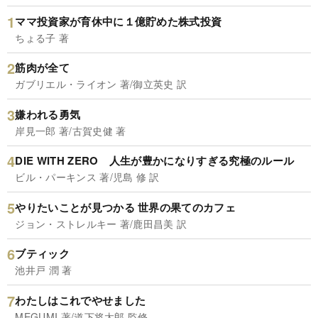
ママ投資家が育休中に１億貯めた株式投資
ちょる子 著
筋肉が全て
ガブリエル・ライオン 著/御立英史 訳
嫌われる勇気
岸見一郎 著/古賀史健 著
DIE WITH ZERO 人生が豊かになりすぎる究極のルール
ビル・パーキンス 著/児島 修 訳
やりたいことが見つかる 世界の果てのカフェ
ジョン・ストレルキー 著/鹿田昌美 訳
ブティック
池井戸 潤 著
わたしはこれでやせました
MEGUMI 著/道下将太郎 監修