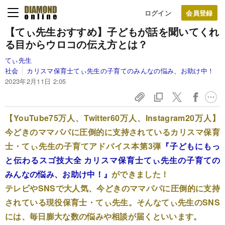
ログイン
【てぃ先生おすすめ】子どもが話を聞いてくれ
る目からウロコの伝え方とは？
てぃ先生
社会
カリスマ保育士てぃ先生の子育てのみんなの悩み、お助け中！
2023年2月11日 2:05
【YouTube75万人、Twitter60万人、Instagram20万人】
今どきのママパパに圧倒的に支持されているカリスマ保育
士・てぃ先生の子育てアドバイス本第3弾
『子どもにもっ
と伝わるスゴ技大全 カリスマ保育士てぃ先生の子育ての
みんなの悩み、お助け中！』
ができました！
テレビやSNSで大人気、今どきのママパパに圧倒的に支持
されている現役保育士・てぃ先生。そんなてぃ先生のSNS
には、毎日膨大な数の悩みや相談が届くといいます。