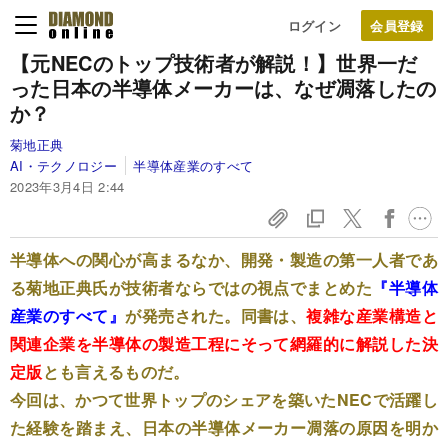
ログイン
【元NECのトップ技術者が解説！】世界一だ
った日本の半導体メーカーは、なぜ凋落したの
か？
菊地正典
AI・テクノロジー
半導体産業のすべて
2023年3月4日 2:44
半導体への関心が高まるなか、開発・製造の第一人者であ
る菊地正典氏が技術者ならではの視点でまとめた
『半導体
産業のすべて』
が発売された。同書は、
複雑な産業構造と
関連企業を半導体の製造工程にそって網羅的に解説した決
定版
とも言えるものだ。
今回は、かつて世界トップのシェアを築いたNECで活躍し
た経験を踏まえ、日本の半導体メーカー凋落の原因を明か