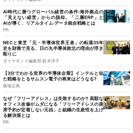
AI時代に勝つグローバル経営の条件:海外拠点の
「見えない経営」からの脱却。「二層ERP」と
AIが導く、リアルタイム·データ統合戦略とは
PR
NECと東芝「元・半導体世界王者」の転落35年
史を財務で見る、日の丸半導体敗北の理由が浮き
彫りに
ダイヤモンド編集部,鈴木洋子
【3分でわかる世界の半導体企業】インテルと似
た戦略をとるサムスン電子の将来はどうなる?
菊地正典
なぜ「フリーアドレス」は失敗するのか? 高額な
オフィス改修がムダになる「フリーアドレスの座
席予約が定着しない元凶」と組織の生産性を上げ
る解決策とは
PR