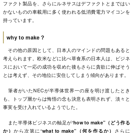
ファクト製品を、さらにルネサスはデファクトとまではい
かないものの車載用に多く使われる低消費電力マイコンを
持っています。
why to make？
その他の原因として、日本人のマインドの問題もあると
考えられます。欧米などに比べ草食系の日本人は、ビジネ
スにおいて一応の成功を収めた後もさらに貪欲に伸ばそう
とは考えず、その地位に安住してしまう傾向があります。
筆者がいたNECが半導体世界一の座を明け渡したとき
も、トップ層からは悔悟の念も決意も表明されず、淡々と
事実を受け入れているようでした。
また半導体ビジネスの軸足が“
how to make”（どう作る
か）
から次第に“
what to make”（何を作るか）
さらに