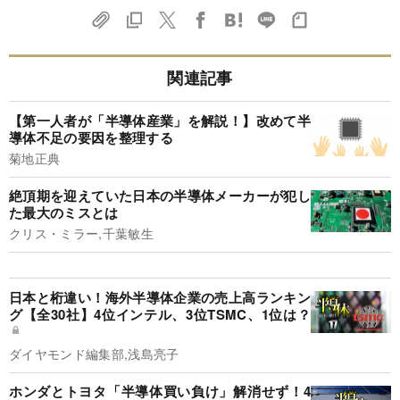
関連記事
【第一人者が「半導体産業」を解説！】改めて半
導体不足の要因を整理する
菊地正典
絶頂期を迎えていた日本の半導体メーカーが犯し
た最大のミスとは
クリス・ミラー,千葉敏生
日本と桁違い！海外半導体企業の売上高ランキン
グ【全30社】4位インテル、3位TSMC、1位は？
ダイヤモンド編集部,浅島亮子
ホンダとトヨタ「半導体買い負け」解消せず！4