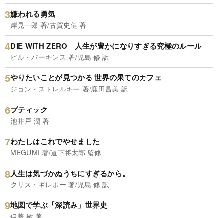
嫌われる勇気
岸見一郎 著/古賀史健 著
DIE WITH ZERO 人生が豊かになりすぎる究極のルール
ビル・パーキンス 著/児島 修 訳
やりたいことが見つかる 世界の果てのカフェ
ジョン・ストレルキー 著/鹿田昌美 訳
ブティック
池井戸 潤 著
わたしはこれでやせました
MEGUMI 著/道下将太郎 監修
人生は気づかぬうちにすぎるから。
クリス・ギレボー 著/児島 修 訳
地図で学ぶ「深読み」世界史
伊藤 敏 著