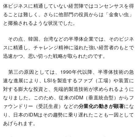
体ビジネスに精通していない経営陣ではコンセンサスを得
ることは難しく、さらに他部門の役員からは「金食い虫」
と揶揄されるような状況でした。
その点、韓国、台湾などの半導体企業では、そのビジネ
スに精通し、チャレンジ精神に溢れた強い経営者のもとで
迅速かつ、思い切った戦略が取られたのです。
第三の原因としては、1990年代以降、半導体技術の急
速な進展により、LSIを製造するファブ（工場）や装置に
対する膨大な投資と、先端的製造技術が求められるように
なりました。このため、従来のIDM（垂直統合型）からフ
ァウンドリー（受託生産）などの
分業化の動きが顕著
にな
り、日本のIDMはその趨勢に乗り遅れたことも一因として
あげられます。