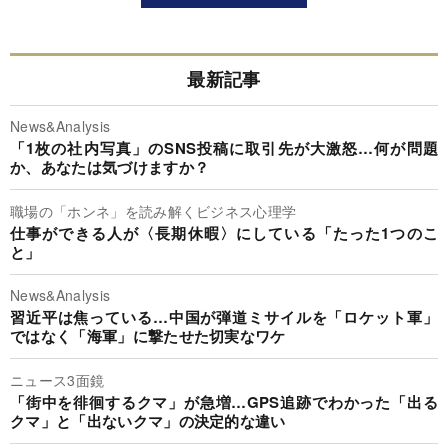
最新記事
News&Analysis
「1枚の社内写真」のSNS投稿に取引先が大激怒…何が問題
か、あなたは気づけますか？
職場の「ホンネ」を読み解くビジネス心理学
仕事ができる人が〈長期休暇〉にしている「たった1つのこ
と」
News&Analysis
習近平は焦っている…中国が弾道ミサイルを「ロケット軍」
ではなく「海軍」に撃たせた切実なワケ
ニュース3面鏡
「街中を徘徊するクマ」が急増…GPS追跡でわかった「出る
クマ」と「出ないクマ」の決定的な違い