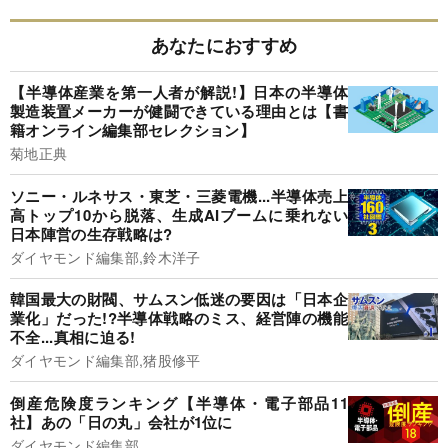
あなたにおすすめ
【半導体産業を第一人者が解説!】日本の半導体
製造装置メーカーが健闘できている理由とは【書
籍オンライン編集部セレクション】
菊地正典
ソニー・ルネサス・東芝・三菱電機...半導体売上
高トップ10から脱落、生成AIブームに乗れない
日本陣営の生存戦略は?
ダイヤモンド編集部,鈴木洋子
韓国最大の財閥、サムスン低迷の要因は「日本企
業化」だった!?半導体戦略のミス、経営陣の機能
不全...真相に迫る!
ダイヤモンド編集部,猪股修平
倒産危険度ランキング【半導体・電子部品11
社】あの「日の丸」会社が1位に
ダイヤモンド編集部