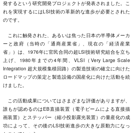
発するという研究開発プロジェクトが発表されました。こ
れを実現するにはLSI技術の革新的な進歩が必要とされた
のです。
これに触発された、あるいは焦った日本の半導体メーカ
ーと政府（当時の「通商産業省」、現在の「経済産業
省」）は、1976年に官民合同の超LSI技術研究組合を立ち
上げ、1980年までの4年間、VLSI（Very Large Scale
Integration 超大規模集積回路）の製造技術の確立に向けた
ロードマップの策定と製造設備の国産化に向けた活動を続
けました。
この活動成果についてはさまざまな評価がありますが、
誰もが認めるのはEB直描装置（電子ビームによる直接描
画装置）とステッパー（縮小投影露光装置）の量産化の成
功によって、その後のLSI技術進歩の大きな原動力になっ