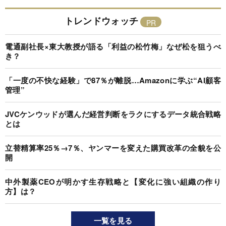
トレンドウォッチ
電通副社長×東大教授が語る「利益の松竹梅」なぜ松を狙うべ
き？
「一度の不快な経験」で87％が離脱…Amazonに学ぶ“AI顧客
管理”
JVCケンウッドが選んだ経営判断をラクにするデータ統合戦略
とは
立替精算率25％→7％、ヤンマーを変えた購買改革の全貌を公
開
中外製薬CEOが明かす生存戦略と【変化に強い組織の作り
方】は？
一覧を見る